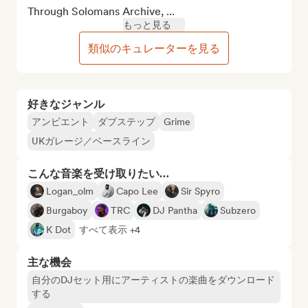
Through Solomans Archive, ...
もっと見る
類似のキュレーターを見る
好きなジャンル
アンビエント
ダブステップ
Grime
UKガレージ／ベースライン
こんな音楽を受け取りたい…
Logan_olm
Capo Lee
Sir Spyro
Burgaboy
TRC
DJ Pantha
Subzero
K Dot
すべて表示 +4
主な機会
自分のDJセット用にアーティストの楽曲をダウンロード
する