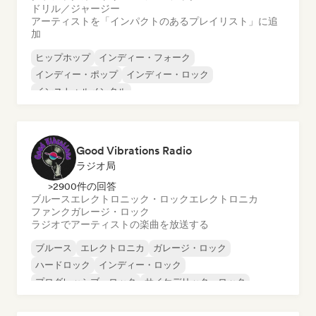
ドリル／ジャージー
アーティストを「インパクトのあるプレイリスト」に追
加
ヒップホップ
インディー・フォーク
インディー・ポップ
インディー・ロック
インストゥルメンタル
インストゥルメンタル・ヒップホップ
インターナショナル・ラップ
英語ラップ
Good Vibrations Radio
ラジオ局
>2900件の回答
ブルース
エレクトロニック・ロック
エレクトロニカ
ファンク
ガレージ・ロック
ラジオでアーティストの楽曲を放送する
ブルース
エレクトロニカ
ガレージ・ロック
ハードロック
インディー・ロック
プログレッシブ・ロック
サイケデリック・ロック
ロック・アンド・ロール／クラシック・ロック