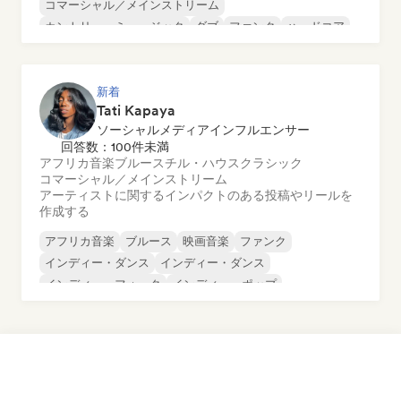
コマーシャル／メインストリーム
カントリー・ミュージック
ダブ
ファンク
ハードコア
ヒップホップ
新着
Tati Kapaya
ソーシャルメディアインフルエンサー
回答数：100件未満
アフリカ音楽
ブルース
チル・ハウス
クラシック
コマーシャル／メインストリーム
アーティストに関するインパクトのある投稿やリールを
作成する
アフリカ音楽
ブルース
映画音楽
ファンク
インディー・ダンス
インディー・ダンス
インディー・フォーク
インディー・ポップ