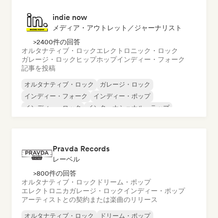
indie now
メディア・アウトレット／ジャーナリスト
>2400件の回答
オルタナティブ・ロック
エレクトロニック・ロック
ガレージ・ロック
ヒップホップ
インディー・フォーク
記事を投稿
オルタナティブ・ロック
ガレージ・ロック
インディー・フォーク
インディー・ポップ
インディー・ロック
インターナショナル・ラップ
メタル／ヘヴィメタル
ポップ・ロック
Pravda Records
レーベル
>800件の回答
オルタナティブ・ロック
ドリーム・ポップ
エレクトロニカ
ガレージ・ロック
インディー・ポップ
アーティストとの契約または楽曲のリリース
オルタナティブ・ロック
ドリーム・ポップ