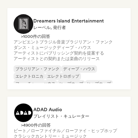
Dreamers Island Entertainment
レーベル, 発行者
>1000件の回答
アンビエント
ブラジル音楽
ブラジリアン・ファンク
ダンス・ミュージック
ディープ・ハウス
アーティストにパブリッシング契約を提案する
アーティストとの契約または楽曲のリリース
ブラジリアン・ファンク
ディープ・ハウス
エレクトロニカ
エレクトロポップ
フューチャー・ハウス
ヒップホップ
ヒップホップ
テックハウス
ADAD Audio
プレイリスト・キュレーター
>4900件の回答
ビート／ローファイ
チル／ローファイ・ヒップホップ
クラシック
カントリー・ミュージック