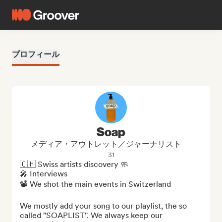
プロフィール
Soap
メディア・アウトレット／ジャーナリスト
31
🇨🇭 Swiss artists discovery 🧼

🎤 Interviews

📽 We shot the main events in Switzerland

We mostly add your song to our playlist, the so 
called "SOAPLIST". We always keep our 