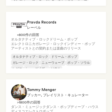
インディー・ロック
インターナショナル・ラップ
メタル／ヘヴィメタル
ポップ・ロック
Pravda Records
レーベル
>800件の回答
オルタナティブ・ロック
ドリーム・ポップ
エレクトロニカ
ガレージ・ロック
インディー・ポップ
アーティストとの契約または楽曲のリリース
オルタナティブ・ロック
ドリーム・ポップ
ガレージ・ロック
ニューウェーブ
ポップ・ソウル
レゲエ
シューゲイザー
ソウル
Tommy Menger
ブッカー, プレイリスト・キュレーター
>1800件の回答
ダンス・ミュージック
ダンス・ポップ
ディープ・ハウス
ディスコ
エレクトロポップ