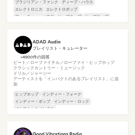
ブラジリアン・ファンク
ディープ・ハウス
エレクトロニカ
エレクトロポップ
フューチャー・ハウス
ヒップホップ
ヒップホップ
テックハウス
ADAD Audio
プレイリスト・キュレーター
>4900件の回答
ビート／ローファイ
チル／ローファイ・ヒップホップ
クラシック
カントリー・ミュージック
ドリル／ジャージー
アーティストを「インパクトのあるプレイリスト」に追
加
ヒップホップ
インディー・フォーク
インディー・ポップ
インディー・ロック
インストゥルメンタル
インストゥルメンタル・ヒップホップ
インターナショナル・ラップ
英語ラップ
Good Vibrations Radio