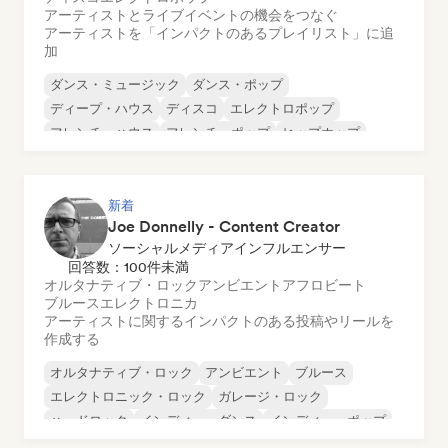
アーティストとライブイベントの機会をつなぐ
アーティストを「インパクトのあるプレイリスト」に追
加
ダンス・ミュージック
ダンス・ポップ
ディープ・ハウス
ディスコ
エレクトロポップ
フレンチ・ハウス
フレンチ・ポップ
ヒップホップ
新着
Joe Donnelly - Content Creator
ソーシャルメディアインフルエンサー
回答数：100件未満
オルタナティブ・ロック
アンビエント
アフロビート
ブルース
エレクトロニカ
アーティストに関するインパクトのある投稿やリールを
作成する
オルタナティブ・ロック
アンビエント
ブルース
エレクトロニック・ロック
ガレージ・ロック
ハードロック
インディー・ダンス
インディー・ポップ