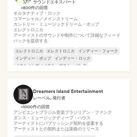
サウンドエキスパート
>800件の回答
オルタナティブ・ロック
コマーシャル／メインストリーム
カントリー・ミュージック
ドリーム・ポップ
エレクトロニカ
アーティストのサウンドや制作について詳細なフィード
バックを提供する
エレクトロニカ
エレクトロニカ
インディー・フォーク
インディー・ポップ
インディー・ロック
メタル／ヘヴィメタル
ポスト・パンク
ロック・アンド・ロール／クラシック・ロック
Dreamers Island Entertainment
レーベル, 発行者
>1000件の回答
アンビエント
ブラジル音楽
ブラジリアン・ファンク
ダンス・ミュージック
ディープ・ハウス
アーティストにパブリッシング契約を提案する
アーティストとの契約または楽曲のリリース