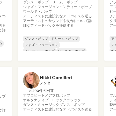
カ
ダンス・ポップ
ドリーム・ポップ
ア
ジャズ・フュージョン
インディー・ポップ
ア
ワールド・ポップ
ビ
をつ
アーティストに建設的なアドバイスを送る
チ
アーティストのサウンドや制作について詳
ク
送る
細なフィードバックを提供する
ア
て詳
ダンス・ポップ
ドリーム・ポップ
ア
カ
ジャズ・フュージョン
チ
インディー・ポップ
ワールド・ポップ
映
ポップ・ロック
ポップ・ソウル
R&B
イ
R&
Nikki Camilleri
メンター
>1400件の回答
アフロビート／アフロポップ
ブ
ップ
オルタナティブ・ロック
クラシック
デ
ダンス・ミュージック
ダンス・ポップ
映
アーティストに建設的なアドバイスを送る
ア
て詳