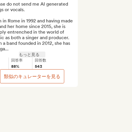
ase do not send me AI generated 
s or vocals.

n in Rome in 1992 and having made 
and her home since 2015, she is 
ly entrenched in the world of 
c as both a singer and producer. 
 a band founded in 2012, she has 
ga...
もっと見る
回答率
回答数
88%
543
類似のキュレーターを見る