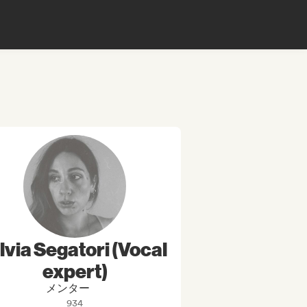
lvia Segatori (Vocal
expert)
メンター
934