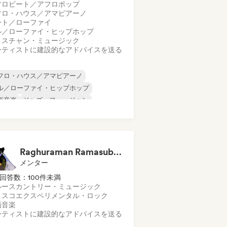
フロビート／アフロポップ
フロ・ハウス／アマピアーノ
ート／ローファイ
ル／ローファイ・ヒップホップ
リスチャン・ミュージック
ーティストに建設的なアドバイスを送る
フロ・ハウス／アマピアーノ
ル／ローファイ・ヒップホップ
画音楽
ジャズ・フュージョン
ンストゥルメンタル
ポップ・ロック
B
シンガーソングライター
Raghuraman Ramasubramanian
メンター
回答数：100件未満
ルース
カントリー・ミュージック
ィスコ
エクスペリメンタル・ロック
画音楽
ーティストに建設的なアドバイスを送る