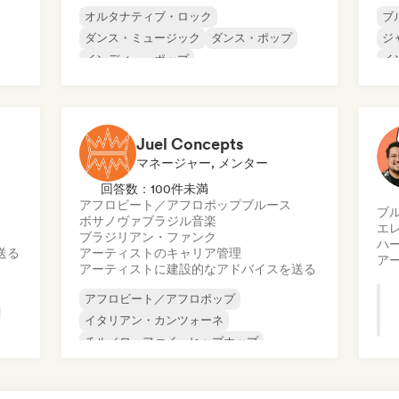
オルタナティブ・ロック
ブ
ダンス・ミュージック
ダンス・ポップ
ジ
インディー・ポップ
イ
インストゥルメンタル
ポ
プ
ローファイ・ベッドルーム
モダン・ジャズ
Juel Concepts
ネオ／モダン・クラシック
マネージャー, メンター
回答数：100件未満
アフロビート／アフロポップ
ブルース
ブ
ボサノヴァ
ブラジル音楽
エ
ブラジリアン・ファンク
ハ
送る
アーティストのキャリア管理
ア
アーティストに建設的なアドバイスを送る
アフロビート／アフロポップ
イタリアン・カンツォーネ
チル／ローファイ・ヒップホップ
コマーシャル／メインストリーム
ファンク
ヒップホップ
モダン・ジャズ