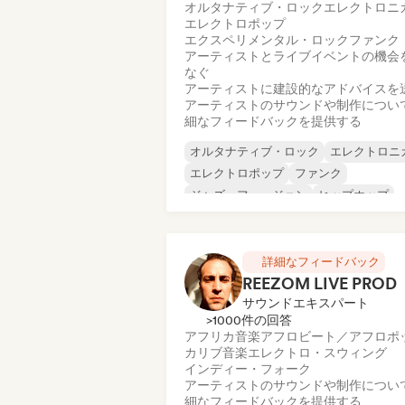
オルタナティブ・ロック
エレクトロニ
エレクトロポップ
エクスペリメンタル・ロック
ファンク
アーティストとライブイベントの機会
なぐ
アーティストに建設的なアドバイスを
アーティストのサウンドや制作につい
細なフィードバックを提供する
オルタナティブ・ロック
エレクトロニ
エレクトロポップ
ファンク
ジャズ・フュージョン
ヒップホップ
インディー・フォーク
インストゥルメンタル
詳細なフィードバック
REEZOM LIVE PROD
サウンドエキスパート
>1000件の回答
アフリカ音楽
アフロビート／アフロポ
カリブ音楽
エレクトロ・スウィング
インディー・フォーク
アーティストのサウンドや制作につい
細なフィードバックを提供する