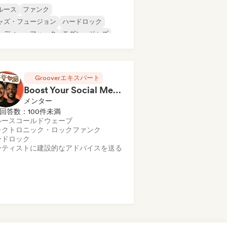
ルース
ファンク
ャズ・フュージョン
ハードロック
ンディー・フォーク
モダン・ジャズ
ップ・ロック
プログレッシブ・ロック
Grooverエキスパート
Boost Your Social Media in a 1hr Coaching Session
メンター
回答数：100件未満
ルース
コールドウェーブ
レクトロニック・ロック
ファンク
ードロック
ーティストに建設的なアドバイスを送る