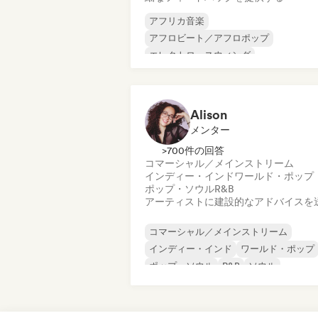
アフリカ音楽
アフロビート／アフロポップ
エレクトロ・スウィング
インディー・フォーク
ワールド・ポッ
ヌーヴェル・シーン
ポップ・ロック
ポップ・ソウル
Alison
メンター
>700件の回答
コマーシャル／メインストリーム
インディー・インド
ワールド・ポップ
ポップ・ソウル
R&B
アーティストに建設的なアドバイスを
コマーシャル／メインストリーム
インディー・インド
ワールド・ポップ
ポップ・ソウル
R&B
ソウル
アーバン・ポップ