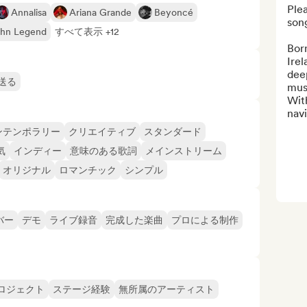
Ple
Annalisa
Ariana Grande
Beyoncé
song
hn Legend
すべて表示 +12
Bor
Irel
deep
送る
musi
With
navi
ンテンポラリー
クリエイティブ
スタンダード
気
インディー
意味のある歌詞
メインストリーム
オリジナル
ロマンチック
シンプル
バー
デモ
ライブ録音
完成した楽曲
プロによる制作
ロジェクト
ステージ経験
無所属のアーティスト