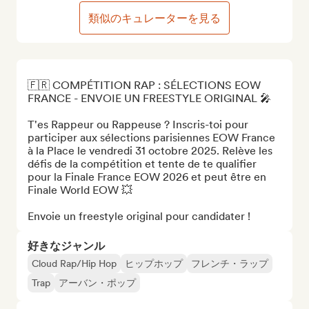
類似のキュレーターを見る
🇫🇷 COMPÉTITION RAP : SÉLECTIONS EOW 
FRANCE - ENVOIE UN FREESTYLE ORIGINAL 🎤

T'es Rappeur ou Rappeuse ? Inscris-toi pour 
participer aux sélections parisiennes EOW France 
à la Place le vendredi 31 octobre 2025. Relève les 
défis de la compétition et tente de te qualifier 
pour la Finale France EOW 2026 et peut être en 
Finale World EOW 💥

Envoie un freestyle original pour candidater !
好きなジャンル
Cloud Rap/Hip Hop
ヒップホップ
フレンチ・ラップ
Trap
アーバン・ポップ