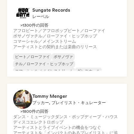
Sungate Records
レーベル
>1300件の回答
アフロビート／アフロポップ
ビート／ローファイ
ボサノヴァ
チル／ローファイ・ヒップホップ
コマーシャル／メインストリーム
アーティストとの契約または楽曲のリリース
ビート／ローファイ
ボサノヴァ
チル／ローファイ・ヒップホップ
コマーシャル／メインストリーム
ダンスホール
ダンス・ポップ
ヒップホップ
ポップ・ソウル
Tommy Menger
ブッカー, プレイリスト・キュレーター
>1800件の回答
ダンス・ミュージック
ダンス・ポップ
ディープ・ハウス
ディスコ
エレクトロポップ
アーティストとライブイベントの機会をつなぐ
アーティストを「インパクトのあるプレイリスト」に追