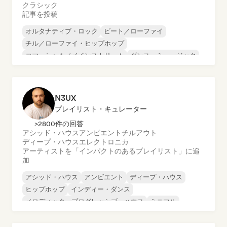
クラシック
記事を投稿
オルタナティブ・ロック
ビート／ローファイ
チル／ローファイ・ヒップホップ
コマーシャル／メインストリーム
ダンス・ミュージック
ディスコ
ドリーム・ポップ
ヒップホップ
N3UX
プレイリスト・キュレーター
>2800件の回答
アシッド・ハウス
アンビエント
チルアウト
ディープ・ハウス
エレクトロニカ
アーティストを「インパクトのあるプレイリスト」に追
加
アシッド・ハウス
アンビエント
ディープ・ハウス
ヒップホップ
インディー・ダンス
メロディック・プログレッシブ・ハウス
ミニマル
オルガニック・ハウス／ダウンテンポ