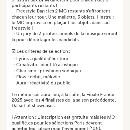
participants restants ! 

・Freestyle Bag : les 2 MC restants s'affrontent 
chacun leur tour. Une mallette, 5 objets, 1 instru : 
le MC improvise en plaçant les objets dans son 
freestyle ! 

・Un jury de 3 professionnels de la musique seront 
là pour départager les candidats. 

☑️ Les critères de sélection : 

・Lyrics : qualité d'écriture 

・Créativité : identité artistique

・Charisme : prestance scénique

・Flow : débit, mélodie

・Aura : réactivité du public

Le même soir aura lieu, à la suite, la Finale France 
2025 avec les 4 finalistes de la saison précédente, 
DJ set et showcases. 

ℹ️ Attention : L'inscription est gratuite mais les MC 
qualifié.es pour les sélections Paris devront 
acheter leur place pour l'évènement (10€).