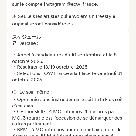
sur le compte Instagram @eow_france.

⚠️ Seul.e.s les artistes qui envoient un freestyle 
original seront considéré.e.s.
スケジュール
📆 Déroulé : 

・Appel à candidatures du 10 septembre et le 8 
octobre 2025. 

・Résultats le 18/19 octobre  2025. 

・Sélections EOW France à la Place le vendredi 31 
octobre 2025. 

👉 Le soir même : 

・Open mic : une instru démarre soit tu la kick soit 
c'est ciao ! 

・Cypher skillz : 4 MC retenues, 4 mesures par 
MC, 3 tours : c'est l'occasion de se démarquer des 
autres participants. 

・BPM : 3 MC retenues pour un enchaînement de 
3 instrus aux BPM différent pour chacun des 3 