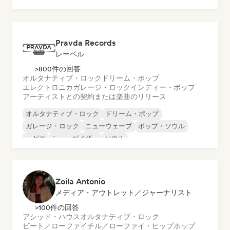
メタル／ヘヴィメタル
ポップ・ロック
Pravda Records
レーベル
>800件の回答
オルタナティブ・ロック
ドリーム・ポップ
エレクトロニカ
ガレージ・ロック
インディー・ポップ
アーティストとの契約または楽曲のリリース
オルタナティブ・ロック
ドリーム・ポップ
ガレージ・ロック
ニューウェーブ
ポップ・ソウル
レゲエ
シューゲイザー
ソウル
Zoila Antonio
メディア・アウトレット／ジャーナリスト
>100件の回答
アシッド・ハウス
オルタナティブ・ロック
ビート／ローファイ
チル／ローファイ・ヒップホップ