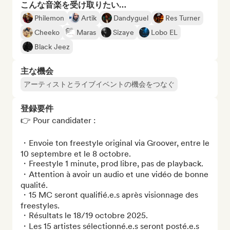
こんな音楽を受け取りたい…
Philemon
Artik
Dandyguel
Res Turner
Cheeko
Maras
Sizaye
Lobo EL
Black Jeez
主な機会
アーティストとライブイベントの機会をつなぐ
登録要件
👉 Pour candidater :

・Envoie ton freestyle original via Groover, entre le 
10 septembre et le 8 octobre.

・Freestyle 1 minute, prod libre, pas de playback.

・Attention à avoir un audio et une vidéo de bonne 
qualité. 

・15 MC seront qualifié.e.s après visionnage des 
freestyles. 

・Résultats le 18/19 octobre 2025.

・Les 15 artistes sélectionné.e.s seront posté.e.s 