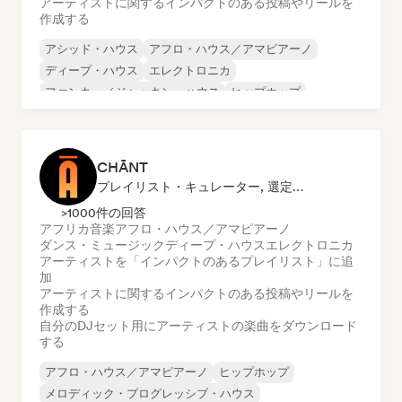
アーティストに関するインパクトのある投稿やリールを
作成する
アシッド・ハウス
アフロ・ハウス／アマピアーノ
ディープ・ハウス
エレクトロニカ
ファンキー／ジャッキン・ハウス
ヒップホップ
メロディック・プログレッシブ・ハウス
ニュー・ディスコ／イタロ
CHĀNT
プレイリスト・キュレーター, 選定DJ, ソーシャルメディアインフルエンサー
>1000件の回答
アフリカ音楽
アフロ・ハウス／アマピアーノ
ダンス・ミュージック
ディープ・ハウス
エレクトロニカ
アーティストを「インパクトのあるプレイリスト」に追
加
アーティストに関するインパクトのある投稿やリールを
作成する
自分のDJセット用にアーティストの楽曲をダウンロード
する
アフロ・ハウス／アマピアーノ
ヒップホップ
メロディック・プログレッシブ・ハウス