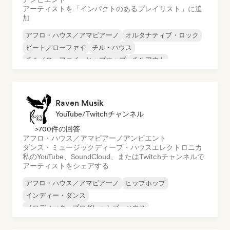
アーティストを「インパクトのあるプレイリスト」に追
加
アフロ・ハウス／アマピアーノ
オルタナティブ・ロック
ビート／ローファイ
チル・ハウス
チル／ローファイ・ヒップホップ
チルアウト
ディープ・ハウス
ドリーム・ポップ
Raven Musik
YouTube/Twitchチャンネル
>700件の回答
アフロ・ハウス／アマピアーノ
アンビエント
ダンス・ミュージック
ディープ・ハウス
エレクトロニカ
私のYouTube、SoundCloud、またはTwitchチャンネルで
アーティストをシェアする
アフロ・ハウス／アマピアーノ
ヒップホップ
インディー・ダンス
メロディック・プログレッシブ・ハウス
メタリック・ポップ
テックハウス
アンビエント