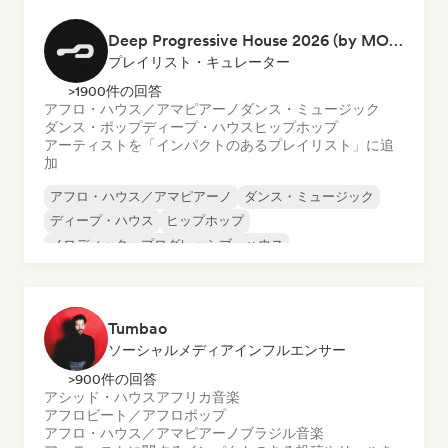
ダンス・ミュージック
Deep Progressive House 2026 (by MODERNDEEP)
プレイリスト・キュレーター
>1900件の回答
アフロ・ハウス／アマピアーノ
ダンス・ミュージック
ダンス・ポップ
ディープ・ハウス
ヒップホップ
アーティストを「インパクトのあるプレイリスト」に追
加
アフロ・ハウス／アマピアーノ
ダンス・ミュージック
ディープ・ハウス
ヒップホップ
メロディック・プログレッシブ・ハウス
メタリック・ポップ
オルガニック・ハウス／ダウンテンポ
ダンス・ポップ
Tumbao
ソーシャルメディアインフルエンサー
>900件の回答
アシッド・ハウス
アフリカ音楽
アフロビート／アフロポップ
アフロ・ハウス／アマピアーノ
ブラジル音楽