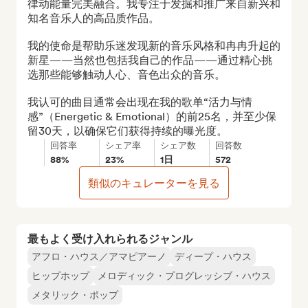
律动能量完美融合。我专注于发掘和推广来自新兴和
知名音乐人的高品质作品。

我的使命是帮助乐迷发现新的音乐风格和冉冉升起的
新星——当然也包括我自己的作品——通过精心挑
选那些能够触动人心、音色出众的音乐。

我认可的曲目通常会出现在我的歌单“活力与情
感”（Energetic & Emotional）的前25名，并至少保
留30天，以确保它们获得持续的曝光度。
回答率
シェア率
シェア数
回答数
88%
23%
1日
572
類似のキュレーターを見る
最もよく受け入れられるジャンル
アフロ・ハウス／アマピアーノ
ディープ・ハウス
ヒップホップ
メロディック・プログレッシブ・ハウス
メタリック・ポップ