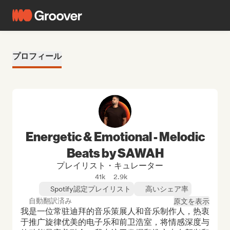
プロフィール
Energetic & Emotional - Melodic
Beats by SAWAH
プレイリスト・キュレーター
41k
2.9k
Spotify認定プレイリスト
高いシェア率
自動翻訳済み
原文を表示
我是一位常驻迪拜的音乐策展人和音乐制作人，热衷
于推广旋律优美的电子乐和前卫浩室，将情感深度与