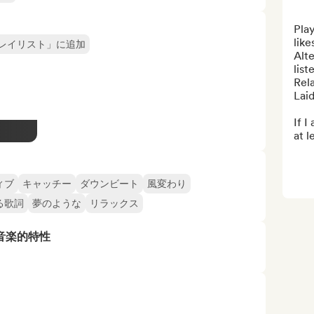
Play
like
レイリスト」に追加
Alte
list
Rel
Lai
If I
at l
ィブ
キャッチー
ダウンビート
風変わり
る歌詞
夢のような
リラックス
音楽的特性