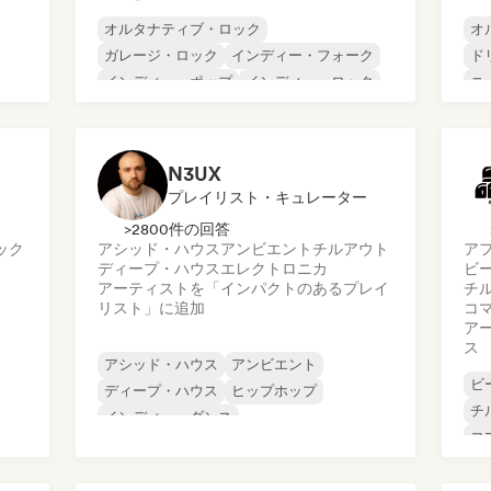
オルタナティブ・ロック
オ
ガレージ・ロック
インディー・フォーク
ド
インディー・ポップ
インディー・ロック
ニ
インターナショナル・ラップ
シ
メタル／ヘヴィメタル
ポップ・ロック
ロ
N3UX
プレイリスト・キュレーター
>2800件の回答
ック
アシッド・ハウス
アンビエント
チルアウト
ア
ディープ・ハウス
エレクトロニカ
ビ
アーティストを「インパクトのあるプレイ
チ
リスト」に追加
コ
ア
ス
アシッド・ハウス
アンビエント
ビ
ディープ・ハウス
ヒップホップ
チ
インディー・ダンス
コ
メロディック・プログレッシブ・ハウス
ダ
ミニマル
ヒ