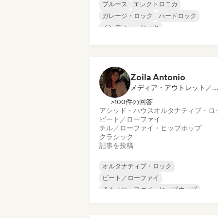
ブルース
エレクトロニカ
ガレージ・ロック
ハードロック
インディー・ロック
プログレッシブ・ロック
サイケデリック・ロック
ロック・アンド・ロール／クラシック・
ック
Zoila Antonio
メディア・アウトレット／ジャーナリスト
>100件の回答
アシッド・ハウス
オルタナティブ・ロ
ビート／ローファイ
チル／ローファイ・ヒップホップ
クラシック
記事を投稿
オルタナティブ・ロック
ビート／ローファイ
チル／ローファイ・ヒップホップ
コマーシャル／メインストリーム
ダンス・ミュージック
ディスコ