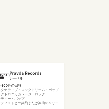
Pravda Records
レーベル
>800件の回答
ルタナティブ・ロック
ドリーム・ポップ
レクトロニカ
ガレージ・ロック
ンディー・ポップ
ーティストとの契約または楽曲のリリー