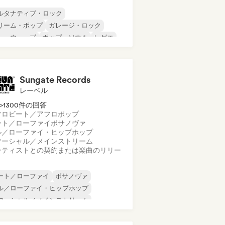
ルタナティブ・ロック
リーム・ポップ
ガレージ・ロック
ューウェーブ
ポップ・ソウル
レゲエ
ューゲイザー
ソウル
Sungate Records
レーベル
>1300件の回答
フロビート／アフロポップ
ート／ローファイ
ボサノヴァ
ル／ローファイ・ヒップホップ
マーシャル／メインストリーム
ーティストとの契約または楽曲のリリー
ート／ローファイ
ボサノヴァ
ル／ローファイ・ヒップホップ
マーシャル／メインストリーム
ンスホール
ダンス・ポップ
ップホップ
ポップ・ソウル