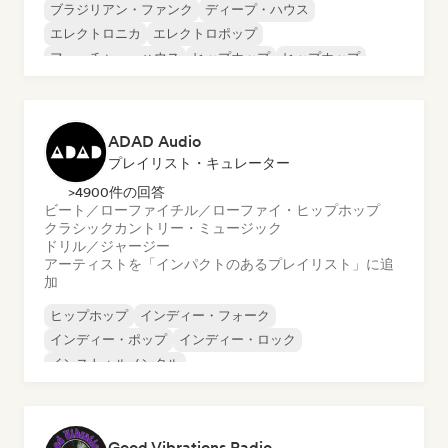
ブラジリアン・ファンク
ディープ・ハウス
エレクトロニカ
エレクトロポップ
フューチャー・ハウス
ヒップホップ
ヒップホップ
テックハウス
ADAD Audio
プレイリスト・キュレーター
>4900件の回答
ビート／ローファイ
チル／ローファイ・ヒップホップ
クラシック
カントリー・ミュージック
ドリル／ジャージー
アーティストを「インパクトのあるプレイリスト」に追
加
ヒップホップ
インディー・フォーク
インディー・ポップ
インディー・ロック
インストゥルメンタル
インストゥルメンタル・ヒップホップ
インターナショナル・ラップ
英語ラップ
Good Vibrations Radio