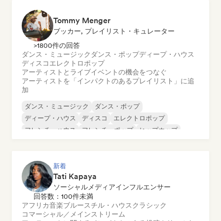
Tommy Menger
ブッカー, プレイリスト・キュレーター
>1800件の回答
ダンス・ミュージック
ダンス・ポップ
ディープ・ハウス
ディスコ
エレクトロポップ
アーティストとライブイベントの機会をつなぐ
アーティストを「インパクトのあるプレイリスト」に追
加
ダンス・ミュージック
ダンス・ポップ
ディープ・ハウス
ディスコ
エレクトロポップ
フレンチ・ハウス
フレンチ・ポップ
ヒップホップ
新着
Tati Kapaya
ソーシャルメディアインフルエンサー
回答数：100件未満
アフリカ音楽
ブルース
チル・ハウス
クラシック
コマーシャル／メインストリーム