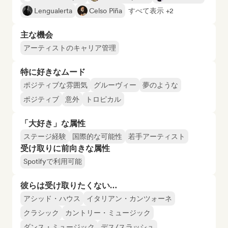
Lengualerta
Celso Piña
すべて表示 +2
主な機会
アーティストのキャリア管理
特に好きなムード
ポジティブな雰囲気
グルーヴィー
夢のような
ポジティブ
意外
トロピカル
「大好き」な属性
ステージ経験
国際的な可能性
若手アーティスト
受け取りに前向きな属性
Spotifyで利用可能
彼らは受け取りたくない…
アシッド・ハウス
イタリアン・カンツォーネ
クラシック
カントリー・ミュージック
ダンス・ミュージック
デス/スラッシュ