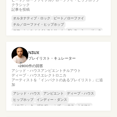
ビート／ローファイ
チル／ローファイ・ヒップホップ
クラシック
記事を投稿
オルタナティブ・ロック
ビート／ローファイ
チル／ローファイ・ヒップホップ
コマーシャル／メインストリーム
ダンス・ミュージック
ディスコ
ドリーム・ポップ
ヒップホップ
N3UX
プレイリスト・キュレーター
>2800件の回答
アシッド・ハウス
アンビエント
チルアウト
ディープ・ハウス
エレクトロニカ
アーティストを「インパクトのあるプレイリスト」に追
加
アシッド・ハウス
アンビエント
ディープ・ハウス
ヒップホップ
インディー・ダンス
メロディック・プログレッシブ・ハウス
ミニマル
オルガニック・ハウス／ダウンテンポ