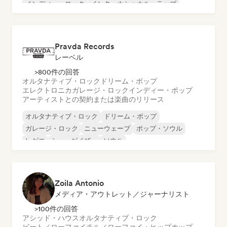
インディー・ロック
インターナショナル・ラップ
メタル／ヘヴィメタル
ポップ・ロック
Pravda Records
レーベル
>800件の回答
オルタナティブ・ロック
ドリーム・ポップ
エレクトロニカ
ガレージ・ロック
インディー・ポップ
アーティストとの契約または楽曲のリリース
オルタナティブ・ロック
ドリーム・ポップ
ガレージ・ロック
ニューウェーブ
ポップ・ソウル
レゲエ
シューゲイザー
ソウル
Zoila Antonio
メディア・アウトレット／ジャーナリスト
>100件の回答
アシッド・ハウス
オルタナティブ・ロック