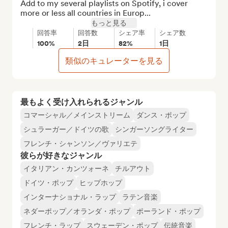
Add to my several playlists on Spotify, i cover 
more or less all countries in Europ...
もっと見る
回答率
回答数
シェア率
シェア数
100%
2日
82%
1日
類似のキュレーターを見る
最もよく受け入れられるジャンル
コマーシャル／メインストリーム
ダンス・ポップ
シュラーガー／ドイツの歌
シンガーソングライター
フレンチ・シャンソン／ヴァリエテ
彼らが好きなジャンル
イタリアン・カンツォーネ
チルアウト
ドイツ・ポップ
ヒップホップ
インターナショナル・ラップ
ラテン音楽
ネダーポップ／オランダ・ポップ
ポーランド・ポップ
フレンチ・ラップ
スウェーデン・ポップ
伝統音楽