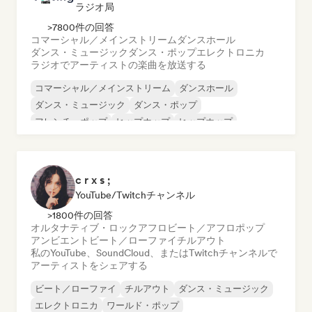
ラジオ局
>7800件の回答
コマーシャル／メインストリーム
ダンスホール
ダンス・ミュージック
ダンス・ポップ
エレクトロニカ
ラジオでアーティストの楽曲を放送する
コマーシャル／メインストリーム
ダンスホール
ダンス・ミュージック
ダンス・ポップ
フレンチ・ポップ
ヒップホップ
ヒップホップ
インディー・ダンス
c r x s ;
YouTube/Twitchチャンネル
>1800件の回答
オルタナティブ・ロック
アフロビート／アフロポップ
アンビエント
ビート／ローファイ
チルアウト
私のYouTube、SoundCloud、またはTwitchチャンネルで
アーティストをシェアする
ビート／ローファイ
チルアウト
ダンス・ミュージック
エレクトロニカ
ワールド・ポップ