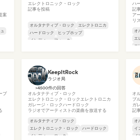
エレクトロニック・ロック
ハ
記事を投稿
記
提案
ア
リ
オルタナティブ・ロック
エレクトロニカ
シュ
オ
ハードロック
ヒップホップ
エ
インディー・フォーク
エ
インディー・ポップ
インディー・ロック
イ
メタル／ヘヴィメタル
メ
プ
KeepItRock
ラジオ局
>4500件の回答
ーブ
オルタナティブ・ロック
オ
エレクトロニック・ロック
エレクトロニカ
ブ
ガレージ・ロック
ハードロック
ガ
る
ラジオでアーティストの楽曲を放送する
記
オルタナティブ・ロック
オ
エレクトロニック・ロック
ハードロック
イ
インディー・ロック
イ