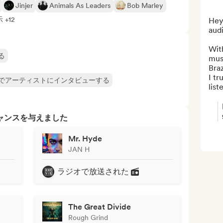
Jinjer
Animals As Leaders
Bob Marley
+12
Hey!
audi
With
る
musi
Braz
I tr
でアーティストにインタビューする
list
ャンスを与えました
Mr. Hyde
JAN H
ラジオで放送された
The Great Divide
Rough Grind