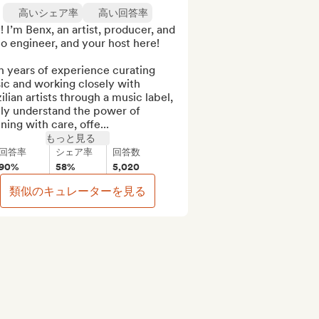
高いシェア率
高い回答率
 I’m Benx, an artist, producer, and 
o engineer, and your host here!

 years of experience curating 
c and working closely with 
ilian artists through a music label, 
uly understand the power of 
ening with care, offe...
もっと見る
回答率
シェア率
回答数
90%
58%
5,020
類似のキュレーターを見る