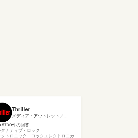
Thriller
メディア・アウトレット／ジャーナリスト, プレイリスト・キュレーター
>5700件の回答
ルタナティブ・ロック
レクトロニック・ロック
エレクトロニカ