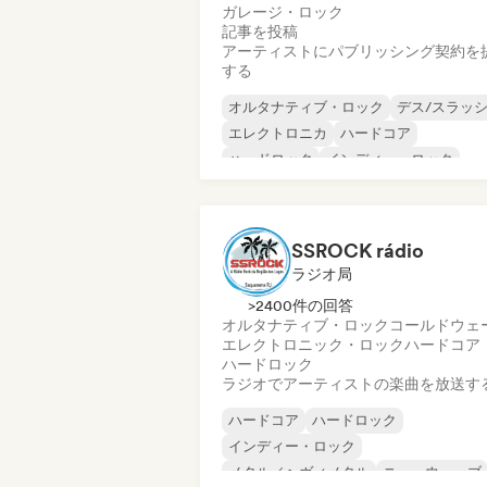
ガレージ・ロック
記事を投稿
アーティストにパブリッシング契約を
する
オルタナティブ・ロック
デス/スラッ
エレクトロニカ
ハードコア
ハードロック
インディー・ロック
メタル／ヘヴィメタル
プログレッシブ・ロック
SSROCK rádio
ラジオ局
>2400件の回答
オルタナティブ・ロック
コールドウェ
エレクトロニック・ロック
ハードコア
ハードロック
ラジオでアーティストの楽曲を放送す
ハードコア
ハードロック
インディー・ロック
メタル／ヘヴィメタル
ニューウェーブ