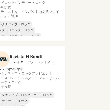
ードロック
インディー・ロック
事を投稿
ーティストを「インパクトのあるプレイ
スト」に追加
ルタナティブ・ロック
レクトロニック・ロック
レクトロニカ
ハードロック
ンディー・ロック
タル／ヘヴィメタル
ログレッシブ・ロック
パンク・ロック
Revista El Bondi
メディア・アウトレット／ジャーナリスト
>1700件の回答
ルタナティブ・ロック
アンビエント
ルース
コマーシャル／メインストリーム
レージ・ロック
事を投稿
ルタナティブ・ロック
ハードロック
ンディー・フォーク
ンディー・ロック