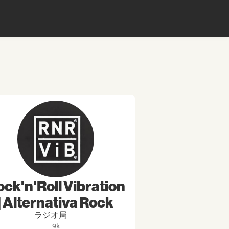
ck'n'Roll Vibration
| Alternativa Rock
ラジオ局
9k