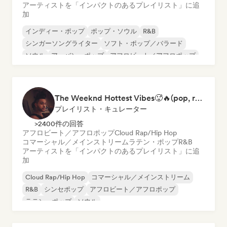
アーティストを「インパクトのあるプレイリスト」に追
加
インディー・ポップ
ポップ・ソウル
R&B
シンガーソングライター
ソフト・ポップ／バラード
ソウル
アーバン・ポップ
アフロビート／アフロポップ
The Weeknd Hottest Vibes🥵🔥(pop, rock, rnb, hiphop, sexy, dark, sad, chill, melancholy, moody, vibe)
プレイリスト・キュレーター
>2400件の回答
アフロビート／アフロポップ
Cloud Rap/Hip Hop
コマーシャル／メインストリーム
ラテン・ポップ
R&B
アーティストを「インパクトのあるプレイリスト」に追
加
Cloud Rap/Hip Hop
コマーシャル／メインストリーム
R&B
シンセポップ
アフロビート／アフロポップ
ラテン・ポップ
ソウル