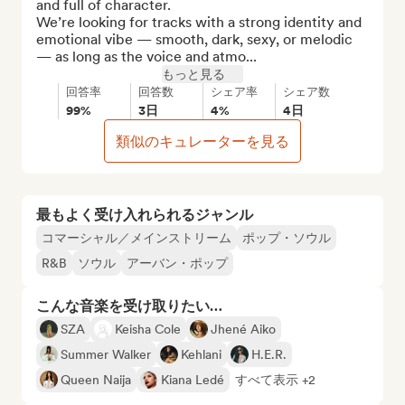
and full of character.

We’re looking for tracks with a strong identity and 
emotional vibe — smooth, dark, sexy, or melodic 
— as long as the voice and atmo...
もっと見る
回答率
回答数
シェア率
シェア数
99%
3日
4%
4日
類似のキュレーターを見る
最もよく受け入れられるジャンル
コマーシャル／メインストリーム
ポップ・ソウル
R&B
ソウル
アーバン・ポップ
こんな音楽を受け取りたい…
SZA
Keisha Cole
Jhené Aiko
Summer Walker
Kehlani
H.E.R.
Queen Naija
Kiana Ledé
すべて表示 +2