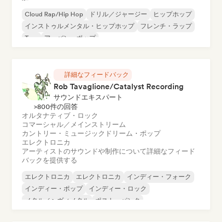
Cloud Rap/Hip Hop
ドリル／ジャージー
ヒップホップ
インストゥルメンタル・ヒップホップ
フレンチ・ラップ
Trap
アーバン・ポップ
チル／ローファイ・ヒップホップ
詳細なフィードバック
Rob Tavaglione/Catalyst Recording
サウンドエキスパート
>800件の回答
オルタナティブ・ロック
コマーシャル／メインストリーム
カントリー・ミュージック
ドリーム・ポップ
エレクトロニカ
アーティストのサウンドや制作について詳細なフィード
バックを提供する
エレクトロニカ
エレクトロニカ
インディー・フォーク
インディー・ポップ
インディー・ロック
メタル／ヘヴィメタル
ポスト・パンク
ロック・アンド・ロール／クラシック・ロック