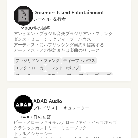
Dreamers Island Entertainment
レーベル, 発行者
>1000件の回答
アンビエント
ブラジル音楽
ブラジリアン・ファンク
ダンス・ミュージック
ディープ・ハウス
アーティストにパブリッシング契約を提案する
アーティストとの契約または楽曲のリリース
ブラジリアン・ファンク
ディープ・ハウス
エレクトロニカ
エレクトロポップ
フューチャー・ハウス
ヒップホップ
ヒップホップ
テックハウス
ADAD Audio
プレイリスト・キュレーター
>4900件の回答
ビート／ローファイ
チル／ローファイ・ヒップホップ
クラシック
カントリー・ミュージック
ドリル／ジャージー