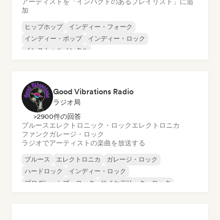
アーティストを「インパクトのあるプレイリスト」に追
加
ヒップホップ
インディー・フォーク
インディー・ポップ
インディー・ロック
インストゥルメンタル
インストゥルメンタル・ヒップホップ
インターナショナル・ラップ
英語ラップ
Good Vibrations Radio
ラジオ局
>2900件の回答
ブルース
エレクトロニック・ロック
エレクトロニカ
ファンク
ガレージ・ロック
ラジオでアーティストの楽曲を放送する
ブルース
エレクトロニカ
ガレージ・ロック
ハードロック
インディー・ロック
プログレッシブ・ロック
サイケデリック・ロック
ロック・アンド・ロール／クラシック・ロック