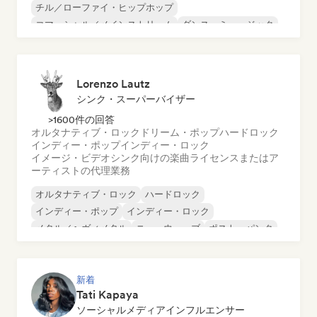
チル／ローファイ・ヒップホップ
コマーシャル／メインストリーム
ダンス・ミュージック
ディスコ
ドリーム・ポップ
ヒップホップ
Lorenzo Lautz
シンク・スーパーバイザー
>1600件の回答
オルタナティブ・ロック
ドリーム・ポップ
ハードロック
インディー・ポップ
インディー・ロック
イメージ・ビデオシンク向けの楽曲ライセンスまたはア
ーティストの代理業務
オルタナティブ・ロック
ハードロック
インディー・ポップ
インディー・ロック
メタル／ヘヴィメタル
ニューウェーブ
ポスト・パンク
サイケデリック・ロック
新着
Tati Kapaya
ソーシャルメディアインフルエンサー