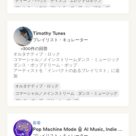
ディープ・ハウス
ディスコ
エレクトロポップ
フレンチ・ハウス
フレンチ・ポップ
ヒップホップ
Timothy Tunes
プレイリスト・キュレーター
>300件の回答
オルタナティブ・ロック
コマーシャル／メインストリーム
ダンス・ミュージック
ダンス・ポップ
ドリーム・ポップ
アーティストを「インパクトのあるプレイリスト」に追
加
オルタナティブ・ロック
コマーシャル／メインストリーム
ダンス・ミュージック
ダンス・ポップ
ドリーム・ポップ
エレクトロニック・ロック
フューチャー・ハウス
ガレージ・ロック
新着
Pop Machine Mode 🤖 AI Music, Indie Pop & Dream Pop
プレイリスト・キュレーター