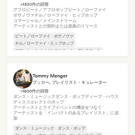
>1300件の回答
アフロビート／アフロポップ
ビート／ローファイ
ボサノヴァ
チル／ローファイ・ヒップホップ
コマーシャル／メインストリーム
アーティストとの契約または楽曲のリリース
ビート／ローファイ
ボサノヴァ
チル／ローファイ・ヒップホップ
コマーシャル／メインストリーム
ダンスホール
ダンス・ポップ
ヒップホップ
ポップ・ソウル
Tommy Menger
ブッカー, プレイリスト・キュレーター
>1800件の回答
ダンス・ミュージック
ダンス・ポップ
ディープ・ハウス
ディスコ
エレクトロポップ
アーティストとライブイベントの機会をつなぐ
アーティストを「インパクトのあるプレイリスト」に追
加
ダンス・ミュージック
ダンス・ポップ