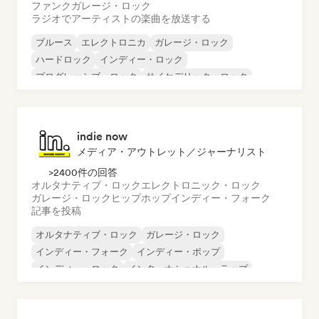
ファンク
ガレージ・ロック
ラジオでアーティストの楽曲を放送する
ブルース
エレクトロニカ
ガレージ・ロック
ハードロック
インディー・ロック
プログレッシブ・ロック
サイケデリック・ロック
ロック・アンド・ロール／クラシック・ロック
indie now
メディア・アウトレット／ジャーナリスト
>2400件の回答
オルタナティブ・ロック
エレクトロニック・ロック
ガレージ・ロック
ヒップホップ
インディー・フォーク
記事を投稿
オルタナティブ・ロック
ガレージ・ロック
インディー・フォーク
インディー・ポップ
インディー・ロック
インターナショナル・ラップ
メタル／ヘヴィメタル
ポップ・ロック