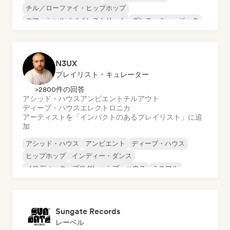
チル／ローファイ・ヒップホップ
コマーシャル／メインストリーム
ダンス・ミュージック
ディスコ
ドリーム・ポップ
ヒップホップ
N3UX
プレイリスト・キュレーター
>2800件の回答
アシッド・ハウス
アンビエント
チルアウト
ディープ・ハウス
エレクトロニカ
アーティストを「インパクトのあるプレイリスト」に追
加
アシッド・ハウス
アンビエント
ディープ・ハウス
ヒップホップ
インディー・ダンス
メロディック・プログレッシブ・ハウス
ミニマル
オルガニック・ハウス／ダウンテンポ
Sungate Records
レーベル