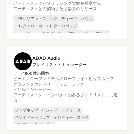
アーティストにパブリッシング契約を提案する
アーティストとの契約または楽曲のリリース
ブラジリアン・ファンク
ディープ・ハウス
エレクトロニカ
エレクトロポップ
フューチャー・ハウス
ヒップホップ
ヒップホップ
テックハウス
ADAD Audio
プレイリスト・キュレーター
>4900件の回答
ビート／ローファイ
チル／ローファイ・ヒップホップ
クラシック
カントリー・ミュージック
ドリル／ジャージー
アーティストを「インパクトのあるプレイリスト」に追
加
ヒップホップ
インディー・フォーク
インディー・ポップ
インディー・ロック
インストゥルメンタル
インストゥルメンタル・ヒップホップ