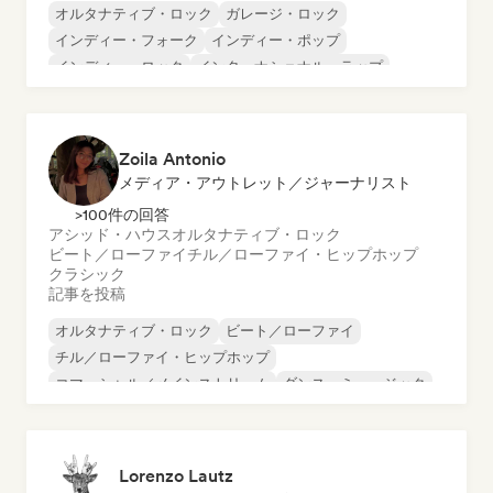
オルタナティブ・ロック
ガレージ・ロック
インディー・フォーク
インディー・ポップ
インディー・ロック
インターナショナル・ラップ
メタル／ヘヴィメタル
ポップ・ロック
Zoila Antonio
メディア・アウトレット／ジャーナリスト
>100件の回答
アシッド・ハウス
オルタナティブ・ロック
ビート／ローファイ
チル／ローファイ・ヒップホップ
クラシック
記事を投稿
オルタナティブ・ロック
ビート／ローファイ
チル／ローファイ・ヒップホップ
コマーシャル／メインストリーム
ダンス・ミュージック
ディスコ
ドリーム・ポップ
ヒップホップ
Lorenzo Lautz