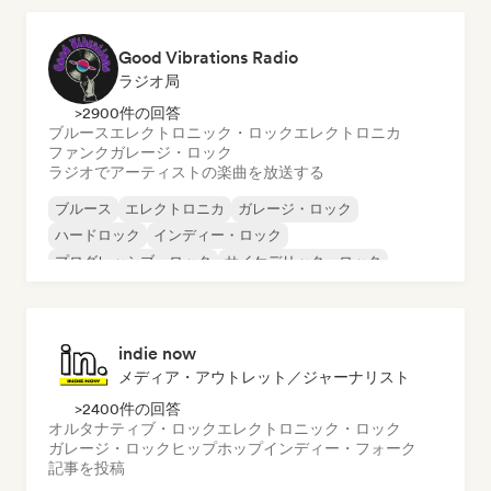
インターナショナル・ラップ
英語ラップ
Good Vibrations Radio
ラジオ局
>2900件の回答
ブルース
エレクトロニック・ロック
エレクトロニカ
ファンク
ガレージ・ロック
ラジオでアーティストの楽曲を放送する
ブルース
エレクトロニカ
ガレージ・ロック
ハードロック
インディー・ロック
プログレッシブ・ロック
サイケデリック・ロック
ロック・アンド・ロール／クラシック・ロック
indie now
メディア・アウトレット／ジャーナリスト
>2400件の回答
オルタナティブ・ロック
エレクトロニック・ロック
ガレージ・ロック
ヒップホップ
インディー・フォーク
記事を投稿