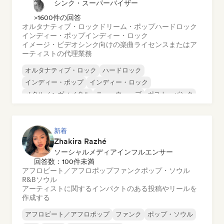
シンク・スーパーバイザー
>1600件の回答
オルタナティブ・ロック
ドリーム・ポップ
ハードロック
インディー・ポップ
インディー・ロック
イメージ・ビデオシンク向けの楽曲ライセンスまたはア
ーティストの代理業務
オルタナティブ・ロック
ハードロック
インディー・ポップ
インディー・ロック
メタル／ヘヴィメタル
ニューウェーブ
ポスト・パンク
サイケデリック・ロック
新着
Zhakira Razhé
ソーシャルメディアインフルエンサー
回答数：100件未満
アフロビート／アフロポップ
ファンク
ポップ・ソウル
R&B
ソウル
アーティストに関するインパクトのある投稿やリールを
作成する
アフロビート／アフロポップ
ファンク
ポップ・ソウル