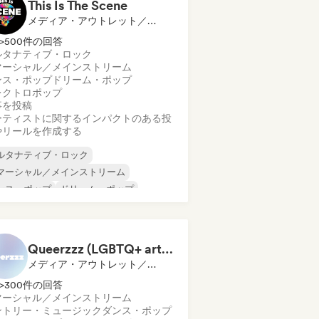
This Is The Scene
メディア・アウトレット／ジャーナリスト
>500件の回答
ルタナティブ・ロック
マーシャル／メインストリーム
ンス・ポップ
ドリーム・ポップ
レクトロポップ
事を投稿
ーティストに関するインパクトのある投
やリールを作成する
ルタナティブ・ロック
マーシャル／メインストリーム
ンス・ポップ
ドリーム・ポップ
レクトロポップ
インディー・ダンス
ップ・パンク
ポスト・パンク
Queerzzz (LGBTQ+ artists)
メディア・アウトレット／ジャーナリスト
>300件の回答
マーシャル／メインストリーム
ントリー・ミュージック
ダンス・ポップ