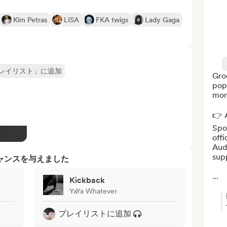
Kim Petras
LISA
FKA twigs
Lady Gaga
レイリスト」に追加
Groo
pop
mom
👉 A
Spot
offi
Aud
sup
ャンスを与えました
...
Kickback
YaYa Whatever
プレイリストに追加