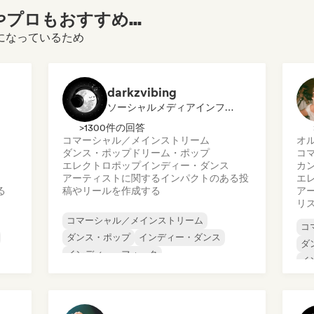
プロもおすすめ...
ご覧になっているため
darkzvibing
ソーシャルメディアインフルエンサー
>1300件の回答
コマーシャル／メインストリーム
オ
ダンス・ポップ
ドリーム・ポップ
コ
エレクトロポップ
インディー・ダンス
カ
アーティストに関するインパクトのある投
エ
る
稿やリールを作成する
ア
リ
コマーシャル／メインストリーム
コ
ダンス・ポップ
インディー・ダンス
ダ
インディー・フォーク
イ
インディー・ポップ
ワールド・ポップ
ラ
ポップ・ロック
ポップ・ソウル
シ