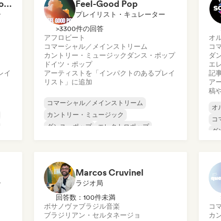
Sweat & Pop: Gym Mode 💦
Feel-Good Pop
ー
プレイリスト・キュレーター
>3300件の回答
アフロビート
オ
コマーシャル／メインストリーム
コ
カントリー・ミュージック
ダンス・ポップ
ダ
ドイツ・ポップ
エ
レイ
アーティストを「インパクトのあるプレイ
記
リスト」に追加
ア
稿
コマーシャル／メインストリーム
オ
カントリー・ミュージック
コ
ダンス・ポップ
エレクトロポップ
ダ
フレンチ・ポップ
インディー・ポップ
エ
ワールド・ポップ
ポップ・ロック
ポ
Marcos Cruvinel
ー
ラジオ局
回答数：100件未満
ボサノヴァ
ブラジル音楽
コ
ブラジリアン・セルタネージョ
カ