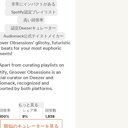
非常にインパクトがある
Spotify認定プレイリスト
高い回答率
認定Deezerキュレーター
Audiomack公式テイストメイカー
ver Obsessions’ glitchy, futuristic 
 beats for your most euphoric 
ents!

part from curating playlists on 
ify, Groover Obsessions is an 
cial curator on Deezer and 
iomack, recognized and 
ported by both platforms.

もっと見る
回答率
シェア率
回答数
100%
9%
1,838
類似のキュレーターを見る