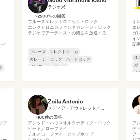
Good Vibrations Radio
ー
ラジオ局
>2900件の回答
ブルース
エレクトロニック・ロック
オ
エレクトロニカ
ファンク
ガレージ・ロック
エ
ラジオでアーティストの楽曲を放送する
ガ
イ
レイ
記
ブルース
エレクトロニカ
オ
ガレージ・ロック
ハードロック
ガ
インディー・ロック
ク
イ
プログレッシブ・ロック
イ
サイケデリック・ロック
メ
ロック・アンド・ロール／クラシック・ロ
プ
ック
Zoila Antonio
メディア・アウトレット／ジャーナリスト
>100件の回答
ップ
アシッド・ハウス
オルタナティブ・ロック
ア
ビート／ローファイ
デ
チル／ローファイ・ヒップホップ
ア
リー
クラシック
リ