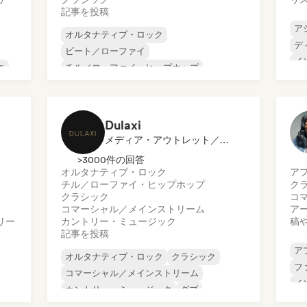
記事を投稿
ア
オルタナティブ・ロック
デ
ビート／ローファイ
イ
エ
チル／ローファイ・ヒップホップ
メ
コマーシャル／メインストリーム
ミ
ダンス・ミュージック
ディスコ
オ
ドリーム・ポップ
ヒップホップ
Dulaxi
メディア・アウトレット／ジャーナリスト
>3000件の回答
オルタナティブ・ロック
ア
チル／ローファイ・ヒップホップ
ク
クラシック
コ
コマーシャル／メインストリーム
ア
リー
カントリー・ミュージック
稿
記事を投稿
ア
オルタナティブ・ロック
クラシック
フ
コマーシャル／メインストリーム
イ
カントリー・ミュージック
ダブ
イ
ファンク
ハードコア
ヒップホップ