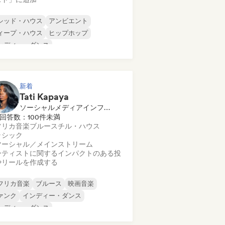
シッド・ハウス
アンビエント
ィープ・ハウス
ヒップホップ
ンディー・ダンス
ロディック・プログレッシブ・ハウス
ニマル
ルガニック・ハウス／ダウンテンポ
新着
Tati Kapaya
ソーシャルメディアインフルエンサー
回答数：100件未満
フリカ音楽
ブルース
チル・ハウス
ラシック
マーシャル／メインストリーム
ーティストに関するインパクトのある投
やリールを作成する
フリカ音楽
ブルース
映画音楽
ァンク
インディー・ダンス
ンディー・ダンス
ンディー・フォーク