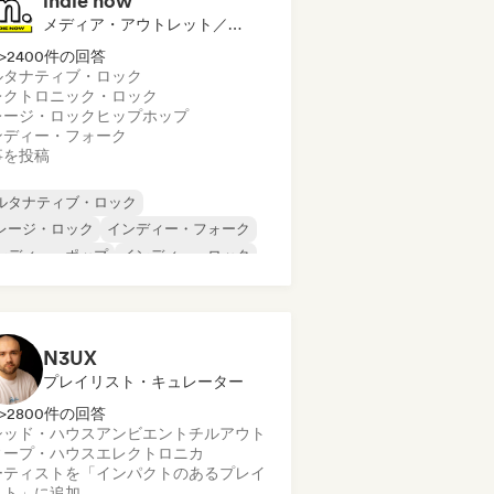
indie now
メディア・アウトレット／ジャーナリスト
>2400件の回答
ルタナティブ・ロック
レクトロニック・ロック
レージ・ロック
ヒップホップ
ンディー・フォーク
事を投稿
ルタナティブ・ロック
レージ・ロック
インディー・フォーク
ンディー・ポップ
インディー・ロック
ンターナショナル・ラップ
タル／ヘヴィメタル
ポップ・ロック
N3UX
プレイリスト・キュレーター
>2800件の回答
シッド・ハウス
アンビエント
チルアウト
ィープ・ハウス
エレクトロニカ
ーティストを「インパクトのあるプレイ
スト」に追加