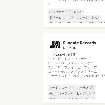
ス
オルタナティブ・ロック
ドリーム・ポップ
ガレージ・ロック
ニューウェーブ
ポップ・ソウル
レゲ
シューゲイザー
ソウル
Sungate Records
レーベル
>1300件の回答
アフロビート／アフロポップ
ビート／ローファイ
ボサノヴァ
チル／ローファイ・ヒップホップ
コマーシャル／メインストリーム
アーティストとの契約または楽曲のリ
ス
ビート／ローファイ
ボサノヴァ
チル／ローファイ・ヒップホップ
コマーシャル／メインストリーム
ダンスホール
ダンス・ポップ