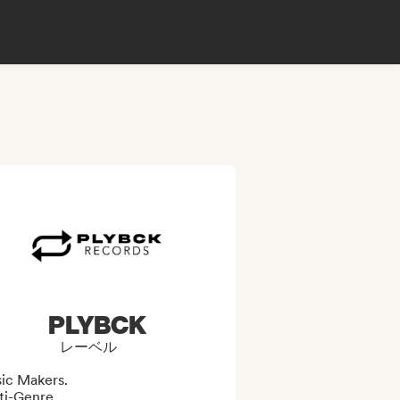
PLYBCK
レーベル
ic Makers.

i-Genre.
