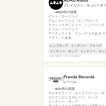
ADAD Audio
プレイリスト・キュレータ
>4900件の回答
ビート／ローファイ
チル／ローファイ・ヒップホップ
クラシック
カントリー・ミュージック
ドリル／ジャージー
アーティストを「インパクトのあるプ
リスト」に追加
ヒップホップ
インディー・フォーク
インディー・ポップ
インディー・ロッ
インストゥルメンタル
インストゥルメンタル・ヒップホップ
インターナショナル・ラップ
英語ラッ
Pravda Records
レーベル
>800件の回答
オルタナティブ・ロック
ドリーム・ポ
エレクトロニカ
ガレージ・ロック
インディー・ポップ
アーティストとの契約または楽曲のリ