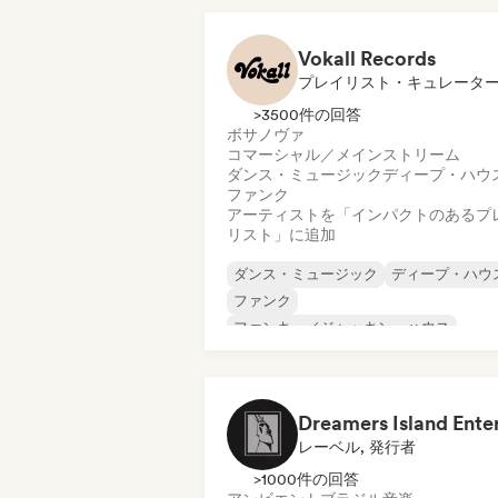
Vokall Records
プレイリスト・キュレータ
>3500件の回答
ボサノヴァ
コマーシャル／メインストリーム
ダンス・ミュージック
ディープ・ハウ
ファンク
アーティストを「インパクトのあるプ
リスト」に追加
ダンス・ミュージック
ディープ・ハウ
ファンク
ファンキー／ジャッキン・ハウス
ヒップホップ
インディー・ポップ
ニュー・ディスコ／イタロ
ポップ・ソウル
レーベル, 発行者
>1000件の回答