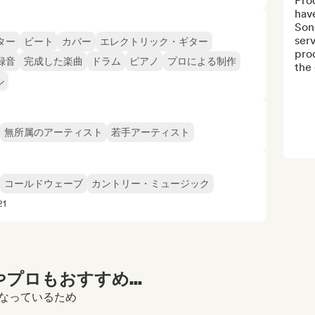
Pro
have
Song
serv
ター
ビート
カバー
エレクトリック・ギター
prod
録音
完成した楽曲
ドラム
ピアノ
プロによる制作
the 
ル
無所属のアーティスト
若手アーティスト
コールドウェーブ
カントリー・ミュージック
1
プロもおすすめ...
覧になっているため