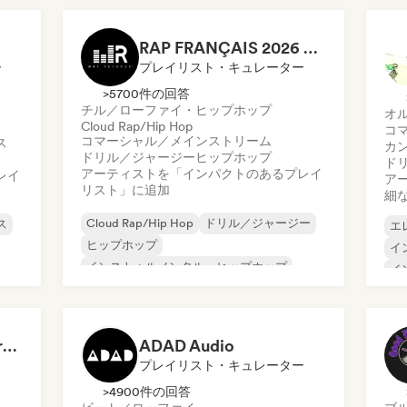
RAP FRANÇAIS 2026 🔥🇫🇷 (Way Records)
ー
プレイリスト・キュレーター
>5700件の回答
チル／ローファイ・ヒップホップ
オ
Cloud Rap/Hip Hop
コ
コマーシャル／メインストリーム
ス
カ
ドリル／ジャージー
ヒップホップ
ド
アーティストを「インパクトのあるプレイ
レイ
ア
リスト」に追加
細
Cloud Rap/Hip Hop
ドリル／ジャージー
ス
エ
ヒップホップ
イ
インストゥルメンタル・ヒップホップ
イ
フレンチ・ラップ
Trap
メ
アーバン・ポップ
ロ
ッ
チル／ローファイ・ヒップホップ
Dreamers Island Entertainment
ADAD Audio
プレイリスト・キュレーター
>4900件の回答