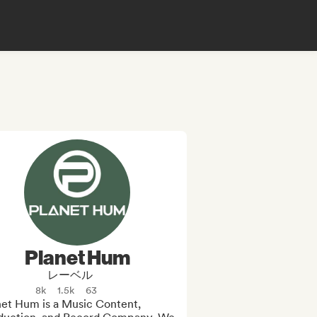
Planet Hum
レーベル
8k
1.5k
63
net Hum is a Music Content, 