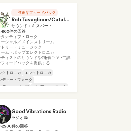
詳細なフィードバック
Rob Tavaglione/Catalyst Recording
サウンドエキスパート
>800件の回答
ルタナティブ・ロック
マーシャル／メインストリーム
ントリー・ミュージック
リーム・ポップ
エレクトロニカ
ーティストのサウンドや制作について詳
なフィードバックを提供する
レクトロニカ
エレクトロニカ
ンディー・フォーク
ンディー・ポップ
インディー・ロック
タル／ヘヴィメタル
ポスト・パンク
ック・アンド・ロール／クラシック・ロ
ク
Good Vibrations Radio
ラジオ局
>2900件の回答