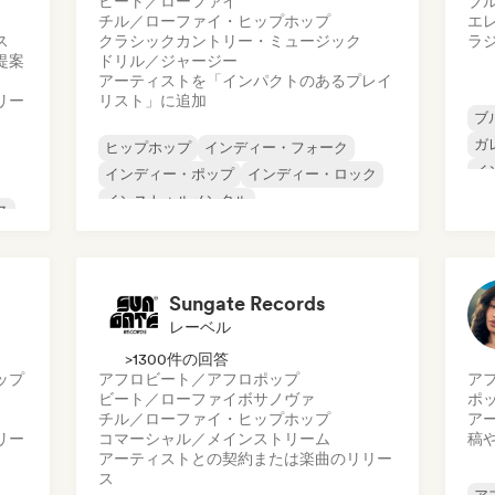
ビート／ローファイ
ブ
チル／ローファイ・ヒップホップ
エ
ス
クラシック
カントリー・ミュージック
ラ
提案
ドリル／ジャージー
アーティストを「インパクトのあるプレイ
リー
リスト」に追加
ブ
ガ
ヒップホップ
インディー・フォーク
イ
インディー・ポップ
インディー・ロック
プ
インストゥルメンタル
ス
サ
インストゥルメンタル・ヒップホップ
ロ
インターナショナル・ラップ
英語ラップ
ッ
Sungate Records
レーベル
>1300件の回答
ップ
アフロビート／アフロポップ
ア
ビート／ローファイ
ボサノヴァ
ポ
チル／ローファイ・ヒップホップ
ア
リー
コマーシャル／メインストリーム
稿
アーティストとの契約または楽曲のリリー
ス