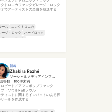
ルース
エレクトロニック・ロック
レクトロニカ
ファンク
ガレージ・ロック
ジオでアーティストの楽曲を放送する
ルース
エレクトロニカ
レージ・ロック
ハードロック
ンディー・ロック
ログレッシブ・ロック
イケデリック・ロック
ック・アンド・ロール／クラシック・ロ
ク
新着
Zhakira Razhé
ソーシャルメディアインフルエンサー
回答数：100件未満
フロビート／アフロポップ
ファンク
ップ・ソウル
R&B
ソウル
ーティストに関するインパクトのある投
やリールを作成する