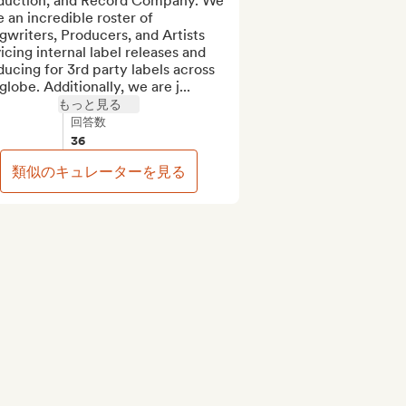
duction, and Record Company. We 
 an incredible roster of 
writers, Producers, and Artists 
icing internal label releases and 
ucing for 3rd party labels across 
globe. Additionally, we are j...
もっと見る
回答数
36
類似のキュレーターを見る