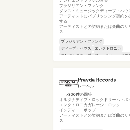
アンビエント
ブラジル音楽
ブラジリアン・ファンク
ダンス・ミュージック
ディープ・ハウ
アーティストにパブリッシング契約を
する
アーティストとの契約または楽曲のリ
ス
ブラジリアン・ファンク
ディープ・ハウス
エレクトロニカ
エレクトロポップ
フューチャー・ハウ
ヒップホップ
ヒップホップ
テックハウス
Pravda Records
レーベル
>800件の回答
オルタナティブ・ロック
ドリーム・ポ
エレクトロニカ
ガレージ・ロック
インディー・ポップ
アーティストとの契約または楽曲のリ
ス