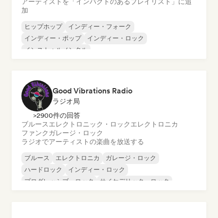
アーティストを「インパクトのあるプレイリスト」に追
加
ヒップホップ
インディー・フォーク
インディー・ポップ
インディー・ロック
インストゥルメンタル
インストゥルメンタル・ヒップホップ
インターナショナル・ラップ
英語ラップ
Good Vibrations Radio
ラジオ局
>2900件の回答
ブルース
エレクトロニック・ロック
エレクトロニカ
ファンク
ガレージ・ロック
ラジオでアーティストの楽曲を放送する
ブルース
エレクトロニカ
ガレージ・ロック
ハードロック
インディー・ロック
プログレッシブ・ロック
サイケデリック・ロック
ロック・アンド・ロール／クラシック・ロック