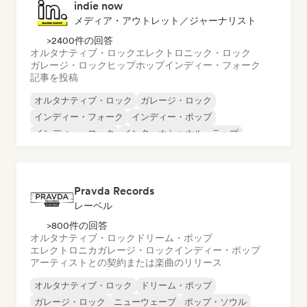
indie now
メディア・アウトレット／ジャーナリスト
>2400件の回答
オルタナティブ・ロック
エレクトロニック・ロック
ガレージ・ロック
ヒップホップ
インディー・フォーク
記事を投稿
オルタナティブ・ロック
ガレージ・ロック
インディー・フォーク
インディー・ポップ
インディー・ロック
インターナショナル・ラップ
メタル／ヘヴィメタル
ポップ・ロック
Pravda Records
レーベル
>800件の回答
オルタナティブ・ロック
ドリーム・ポップ
エレクトロニカ
ガレージ・ロック
インディー・ポップ
アーティストとの契約または楽曲のリリース
オルタナティブ・ロック
ドリーム・ポップ
ガレージ・ロック
ニューウェーブ
ポップ・ソウル