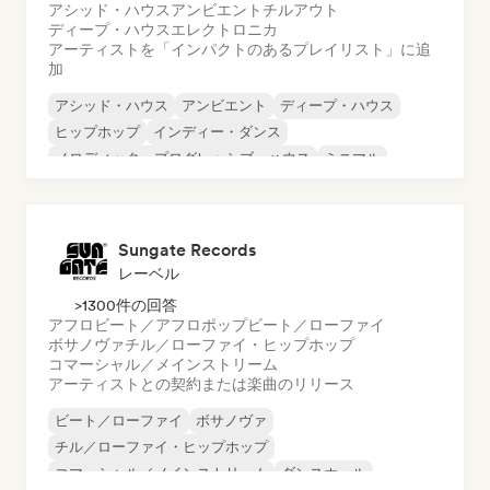
アシッド・ハウス
アンビエント
チルアウト
ディープ・ハウス
エレクトロニカ
アーティストを「インパクトのあるプレイリスト」に追
加
アシッド・ハウス
アンビエント
ディープ・ハウス
ヒップホップ
インディー・ダンス
メロディック・プログレッシブ・ハウス
ミニマル
オルガニック・ハウス／ダウンテンポ
Sungate Records
レーベル
>1300件の回答
アフロビート／アフロポップ
ビート／ローファイ
ボサノヴァ
チル／ローファイ・ヒップホップ
コマーシャル／メインストリーム
アーティストとの契約または楽曲のリリース
ビート／ローファイ
ボサノヴァ
チル／ローファイ・ヒップホップ
コマーシャル／メインストリーム
ダンスホール