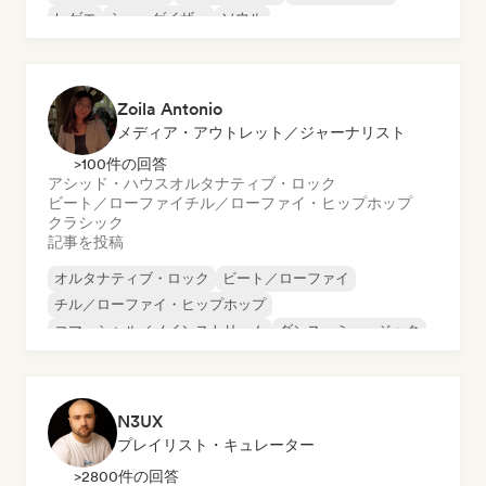
レゲエ
シューゲイザー
ソウル
Zoila Antonio
メディア・アウトレット／ジャーナリスト
>100件の回答
アシッド・ハウス
オルタナティブ・ロック
ビート／ローファイ
チル／ローファイ・ヒップホップ
クラシック
記事を投稿
オルタナティブ・ロック
ビート／ローファイ
チル／ローファイ・ヒップホップ
コマーシャル／メインストリーム
ダンス・ミュージック
ディスコ
ドリーム・ポップ
ヒップホップ
N3UX
プレイリスト・キュレーター
>2800件の回答