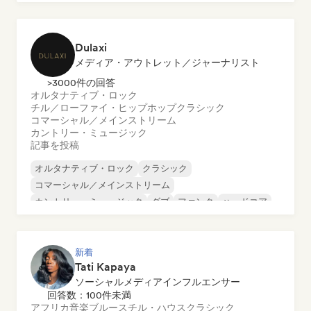
ダンス・ポップ
ヒップホップ
ポップ・ソウル
Dulaxi
メディア・アウトレット／ジャーナリスト
>3000件の回答
オルタナティブ・ロック
チル／ローファイ・ヒップホップ
クラシック
コマーシャル／メインストリーム
カントリー・ミュージック
記事を投稿
オルタナティブ・ロック
クラシック
コマーシャル／メインストリーム
カントリー・ミュージック
ダブ
ファンク
ハードコア
ヒップホップ
新着
Tati Kapaya
ソーシャルメディアインフルエンサー
回答数：100件未満
アフリカ音楽
ブルース
チル・ハウス
クラシック