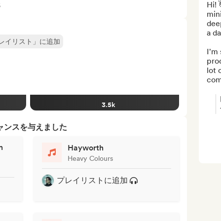
Hi! 
6
min
dee
a da
レイリスト」に追加
I'm 
prod
lot 
come
3.5k
ャンスを与えました
n
Hayworth
Heavy Colours
プレイリストに追加