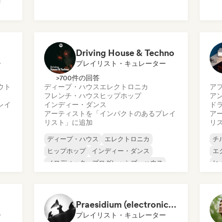
ダンス・ミュージック
ディープ・ハウス
オ
エレクトロニカ
ア
ア
Driving House & Techno
ー
プレイリスト・キュレーター
>700件の回答
ウト
ディープ・ハウス
エレクトロニカ
ア
フレンチ・ハウス
ヒップホップ
ア
レイ
インディー・ダンス
ド
アーティストを「インパクトのあるプレイ
ア
リスト」に追加
リ
ディープ・ハウス
エレクトロニカ
チ
ヒップホップ
インディー・ダンス
エ
メロディック・プログレッシブ・ハウス
ヒ
メタリック・ポップ
シンセウェーブ
メ
フレンチ・ハウス
ミ
オ
Praesidium (electronic escape + indie electronic + sad songs for doomers)
ア
ー
プレイリスト・キュレーター