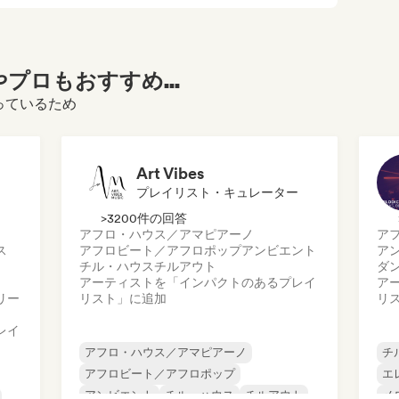
プロもおすすめ...
なっているため
Art Vibes
プレイリスト・キュレーター
>3200件の回答
アフロ・ハウス／アマピアーノ
ア
ス
アフロビート／アフロポップ
アンビエント
ア
チル・ハウス
チルアウト
ダ
アーティストを「インパクトのあるプレイ
ア
リー
リスト」に追加
リ
レイ
アフロ・ハウス／アマピアーノ
チ
アフロビート／アフロポップ
エ
アンビエント
チル・ハウス
チルアウト
メ