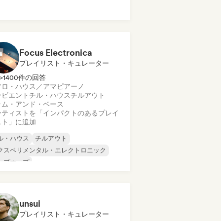
ルガニック・ハウス／ダウンテンポ
フロ・ハウス／アマピアーノ
ンビエント
ダンス・ミュージック
Focus Electronica
プレイリスト・キュレーター
>1400件の回答
フロ・ハウス／アマピアーノ
ンビエント
チル・ハウス
チルアウト
ラム・アンド・ベース
ーティストを「インパクトのあるプレイ
スト」に追加
ル・ハウス
チルアウト
クスペリメンタル・エレクトロニック
ップホップ
ロディック・プログレッシブ・ハウス
ニマル
ルガニック・ハウス／ダウンテンポ
unsui
フロ・ハウス／アマピアーノ
プレイリスト・キュレーター