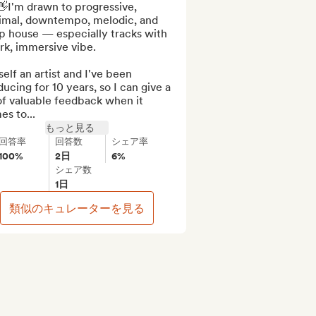
👋I'm drawn to progressive, 
imal, downtempo, melodic, and 
p house — especially tracks with 
rk, immersive vibe.

self an artist and I've been 
ucing for 10 years, so I can give a 
of valuable feedback when it 
s to...
もっと見る
回答率
回答数
シェア率
100%
2日
6%
シェア数
1日
類似のキュレーターを見る