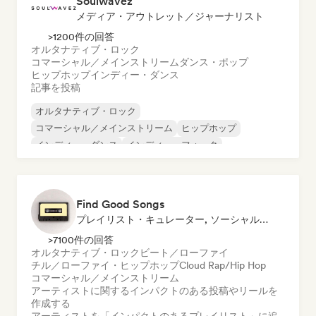
Soulwavez
メディア・アウトレット／ジャーナリスト
>1200件の回答
オルタナティブ・ロック
コマーシャル／メインストリーム
ダンス・ポップ
ヒップホップ
インディー・ダンス
記事を投稿
オルタナティブ・ロック
コマーシャル／メインストリーム
ヒップホップ
インディー・ダンス
インディー・フォーク
インディー・ポップ
ラテン・ポップ
ポップ・ロック
Find Good Songs
プレイリスト・キュレーター, ソーシャルメディアインフルエンサー
>7100件の回答
オルタナティブ・ロック
ビート／ローファイ
チル／ローファイ・ヒップホップ
Cloud Rap/Hip Hop
コマーシャル／メインストリーム
アーティストに関するインパクトのある投稿やリールを
作成する