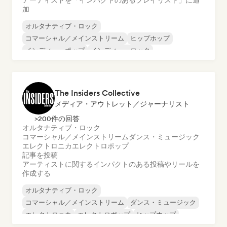
アーティストを「インパクトのあるプレイリスト」に追
加
オルタナティブ・ロック
コマーシャル／メインストリーム
ヒップホップ
インディー・ポップ
インディー・ロック
ワールド・ポップ
インターナショナル・ラップ
ポップ・ロック
The Insiders Collective
メディア・アウトレット／ジャーナリスト
>200件の回答
オルタナティブ・ロック
コマーシャル／メインストリーム
ダンス・ミュージック
エレクトロニカ
エレクトロポップ
記事を投稿
アーティストに関するインパクトのある投稿やリールを
作成する
オルタナティブ・ロック
コマーシャル／メインストリーム
ダンス・ミュージック
エレクトロニカ
エレクトロポップ
ヒップホップ
インディー・ポップ
インターナショナル・ラップ