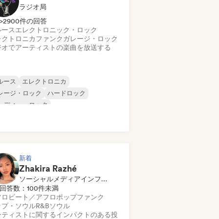
ラジオ局
>2900件の回答
ルース
エレクトロニック・ロック
レクトロニカ
ファンク
ガレージ・ロック
ジオでアーティストの楽曲を放送する
ルース
エレクトロニカ
レージ・ロック
ハードロック
ンディー・ロック
ログレッシブ・ロック
イケデリック・ロック
ック・アンド・ロール／クラシック・ロ
ク
新着
Zhakira Razhé
ソーシャルメディアインフルエンサー
回答数：100件未満
フロビート／アフロポップ
ファンク
ップ・ソウル
R&B
ソウル
ーティストに関するインパクトのある投