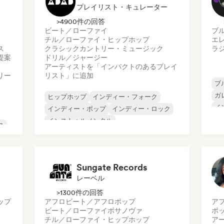
プレイリスト・キュレーター
>4900件の回答
ビート／ローファイ
ブ
チル／ローファイ・ヒップホップ
エ
ス
クラシック
カントリー・ミュージック
ラ
提案
ドリル／ジャージー
アーティストを「インパクトのあるプレイ
リー
リスト」に追加
ブ
ガ
ヒップホップ
インディー・フォーク
イ
インディー・ポップ
インディー・ロック
プ
インストゥルメンタル
ス
サ
インストゥルメンタル・ヒップホップ
ロ
インターナショナル・ラップ
英語ラップ
ッ
Sungate Records
レーベル
>1300件の回答
ップ
アフロビート／アフロポップ
ア
ビート／ローファイ
ボサノヴァ
ポ
チル／ローファイ・ヒップホップ
ア