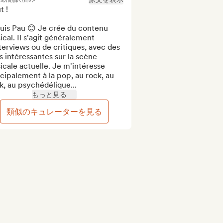
 !

uis Pau 😊 Je crée du contenu 
cal. Il s'agit généralement 
terviews ou de critiques, avec des 
s intéressantes sur la scène 
cale actuelle. Je m'intéresse 
cipalement à la pop, au rock, au 
, au psychédélique...
もっと見る
類似のキュレーターを見る