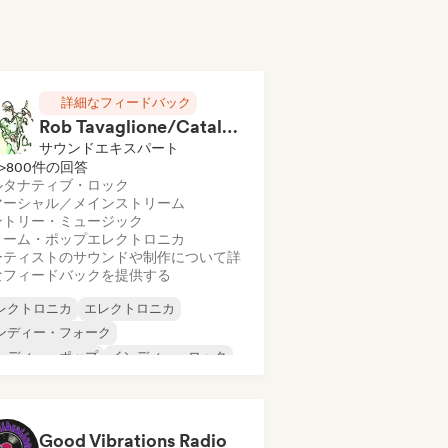
詳細なフィードバック
Rob Tavaglione/Catalyst Recording
サウンドエキスパート
>800件の回答
ルタナティブ・ロック
マーシャル／メインストリーム
ントリー・ミュージック
リーム・ポップ
エレクトロニカ
ーティストのサウンドや制作について詳
なフィードバックを提供する
レクトロニカ
エレクトロニカ
ンディー・フォーク
ンディー・ポップ
インディー・ロック
タル／ヘヴィメタル
ポスト・パンク
ック・アンド・ロール／クラシック・ロ
ク
Good Vibrations Radio