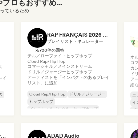
プロもおすすめ...
になっているため
RAP FRANÇAIS 2026 🔥🇫🇷 (Way Records)
ー
プレイリスト・キュレーター
>5700件の回答
チル／ローファイ・ヒップホップ
オ
Cloud Rap/Hip Hop
コ
コマーシャル／メインストリーム
ス
カ
ドリル／ジャージー
ヒップホップ
ド
アーティストを「インパクトのあるプレイ
レイ
ア
リスト」に追加
細
Cloud Rap/Hip Hop
ドリル／ジャージー
ス
エ
ヒップホップ
イ
インストゥルメンタル・ヒップホップ
イ
フレンチ・ラップ
Trap
メ
アーバン・ポップ
ロ
ッ
チル／ローファイ・ヒップホップ
Dreamers Island Entertainment
ADAD Audio