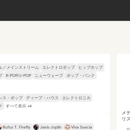
ル／メインストリーム
エレクトロポップ
ヒップホップ
プ
K-POP/J-POP
ニューウェーブ
ポップ・パンク
ンス・ポップ
ディープ・ハウス
エレクトロニカ
ク
すべて表示 +4
メ
リ
Rufus T. Firefly
Janis Joplin
Viva Suecia