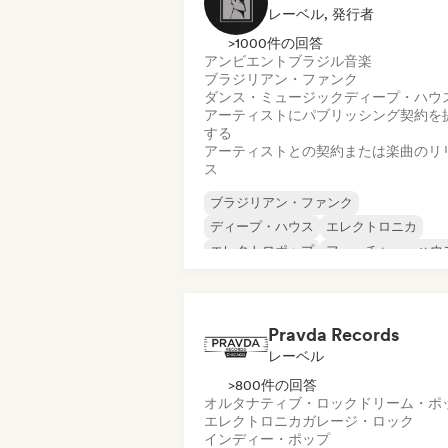
レーベル, 発行者
>1000件の回答
アンビエント
ブラジル音楽
ブラジリアン・ファンク
ダンス・ミュージック
ディープ・ハウ
アーティストにパブリッシング契約を
する
アーティストとの契約または楽曲のリ
ス
ブラジリアン・ファンク
ディープ・ハウス
エレクトロニカ
エレクトロポップ
フューチャー・ハウ
ヒップホップ
ヒップホップ
テックハウス
Pravda Records
レーベル
>800件の回答
オルタナティブ・ロック
ドリーム・ポ
エレクトロニカ
ガレージ・ロック
インディー・ポップ