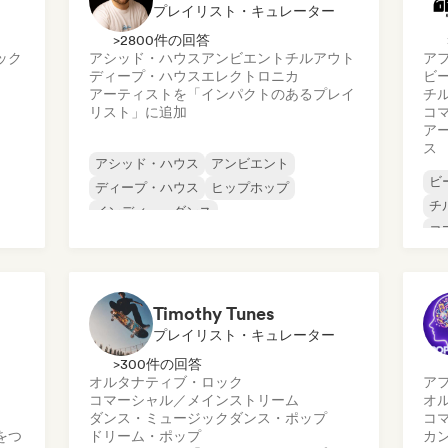
プレイリスト・キュレーター
>2800件の回答
ック
アシッド・ハウス
アンビエント
チルアウト
ア
ディープ・ハウス
エレクトロニカ
ビ
アーティストを「インパクトのあるプレイ
チ
リスト」に追加
コ
ア
ス
アシッド・ハウス
アンビエント
ビ
ディープ・ハウス
ヒップホップ
チ
インディー・ダンス
コ
メロディック・プログレッシブ・ハウス
ダ
ミニマル
ヒ
オルガニック・ハウス／ダウンテンポ
Timothy Tunes
プレイリスト・キュレーター
>300件の回答
オルタナティブ・ロック
ア
コマーシャル／メインストリーム
オ
ダンス・ミュージック
ダンス・ポップ
コ
をつ
ドリーム・ポップ
カ