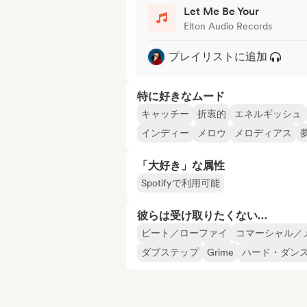
Let Me Be Your
Elton Audio Records
プレイリストに追加
特に好きなムード
キャッチー
折衷的
エネルギッシュ
インディー
メロウ
メロディアス
「大好き」な属性
Spotifyで利用可能
彼らは受け取りたくない…
ビート／ローファイ
コマーシャル／
ダブステップ
Grime
ハード・ダン