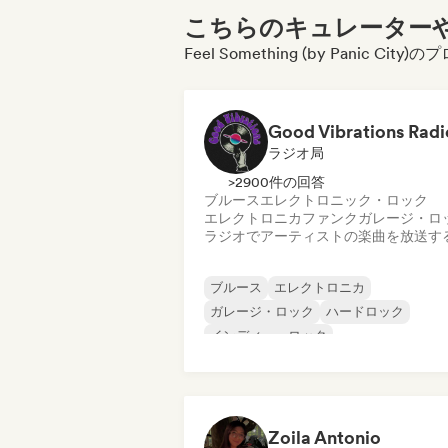
こちらのキュレーターや
Feel Something (by Panic
Good Vibrations Radi
ラジオ局
>2900件の回答
ブルース
エレクトロニック・ロック
エレクトロニカ
ファンク
ガレージ・ロ
ラジオでアーティストの楽曲を放送す
ブルース
エレクトロニカ
ガレージ・ロック
ハードロック
インディー・ロック
プログレッシブ・ロック
サイケデリック・ロック
ロック・アンド・ロール／クラシック・
ック
Zoila Antonio