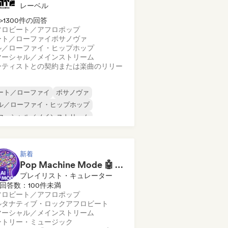
レーベル
>1300件の回答
フロビート／アフロポップ
ート／ローファイ
ボサノヴァ
ル／ローファイ・ヒップホップ
マーシャル／メインストリーム
ーティストとの契約または楽曲のリリー
ート／ローファイ
ボサノヴァ
ル／ローファイ・ヒップホップ
マーシャル／メインストリーム
ンスホール
ダンス・ポップ
ップホップ
ポップ・ソウル
新着
Pop Machine Mode 🤖 AI Music, Indie Pop & Dream Pop
プレイリスト・キュレーター
回答数：100件未満
フロビート／アフロポップ
ルタナティブ・ロック
アフロビート
マーシャル／メインストリーム
ントリー・ミュージック