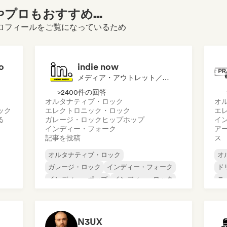
プロもおすすめ...
 City)のプロフィールをご覧になっているため
o
indie now
メディア・アウトレット／ジャーナリスト
>2400件の回答
オルタナティブ・ロック
オ
ック
エレクトロニック・ロック
エ
る
ガレージ・ロック
ヒップホップ
イ
インディー・フォーク
ア
記事を投稿
ス
オルタナティブ・ロック
オ
ガレージ・ロック
インディー・フォーク
ド
インディー・ポップ
インディー・ロック
ニ
インターナショナル・ラップ
シ
メタル／ヘヴィメタル
ポップ・ロック
ロ
N3UX