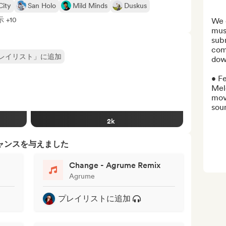
City
San Holo
Mild Minds
Duskus
 +10
We 
mus
sub
comm
レイリスト」に追加
dow
• Fe
Melo
move
soun
2k
ャンスを与えました
Change - Agrume Remix
Agrume
プレイリストに追加