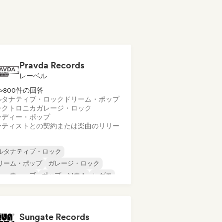
Pravda Records
レーベル
>800件の回答
ルタナティブ・ロック
ドリーム・ポップ
レクトロニカ
ガレージ・ロック
ンディー・ポップ
ーティストとの契約または楽曲のリリー
ルタナティブ・ロック
リーム・ポップ
ガレージ・ロック
ューウェーブ
ポップ・ソウル
レゲエ
ューゲイザー
ソウル
Sungate Records