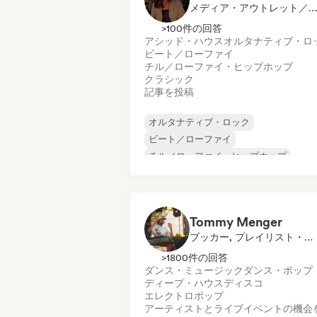
メディア・アウトレット／ジャーナリスト
>100件の回答
アシッド・ハウス
オルタナティブ・ロ
ビート／ローファイ
チル／ローファイ・ヒップホップ
クラシック
記事を投稿
オルタナティブ・ロック
ビート／ローファイ
チル／ローファイ・ヒップホップ
コマーシャル／メインストリーム
ダンス・ミュージック
ディスコ
ドリーム・ポップ
ヒップホップ
Tommy Menger
ブッカー, プレイリスト・キュレーター
>1800件の回答
ダンス・ミュージック
ダンス・ポップ
ディープ・ハウス
ディスコ
エレクトロポップ
アーティストとライブイベントの機会