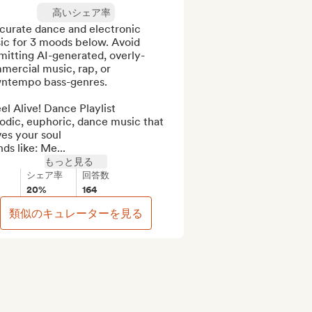
高いシェア率
curate dance and electronic 
ic for 3 moods below. Avoid 
mitting AI-generated, overly-
ercial music, rap, or 
ntempo bass-genres.

el Alive! Dance Playlist

dic, euphoric, dance music that 
s your soul

ds like: Me...
もっと見る
シェア率
回答数
20%
164
類似のキュレーターを見る