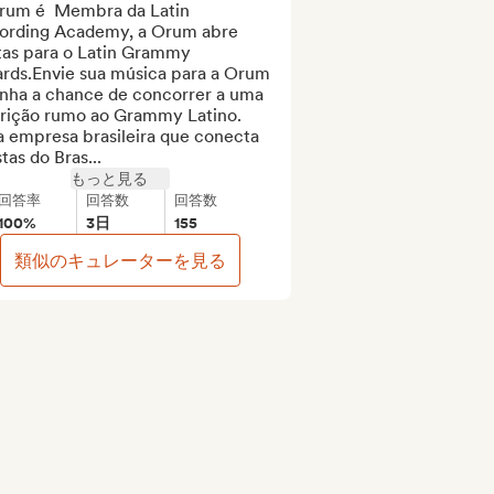
rum é  Membra da Latin 
ording Academy, a Orum abre 
tas para o Latin Grammy 
rds.Envie sua música para a Orum 
enha a chance de concorrer a uma 
crição rumo ao Grammy Latino. 
 empresa brasileira que conecta 
stas do Bras...
もっと見る
回答率
回答数
回答数
100%
3日
155
類似のキュレーターを見る