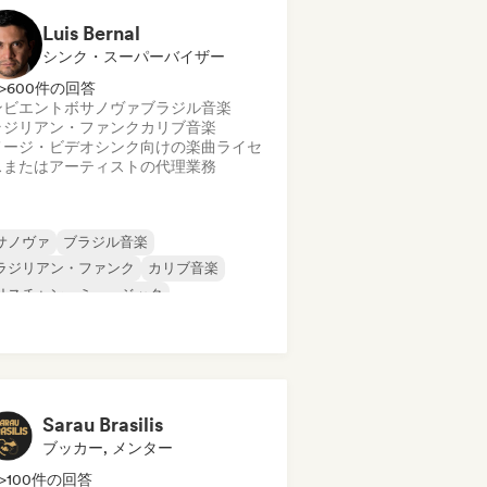
Luis Bernal
シンク・スーパーバイザー
>600件の回答
ンビエント
ボサノヴァ
ブラジル音楽
ラジリアン・ファンク
カリブ音楽
メージ・ビデオシンク向けの楽曲ライセ
スまたはアーティストの代理業務
サノヴァ
ブラジル音楽
ラジリアン・ファンク
カリブ音楽
リスチャン・ミュージック
ンスホール
ラテン音楽
テン・ポップ
Sarau Brasilis
ブッカー, メンター
>100件の回答