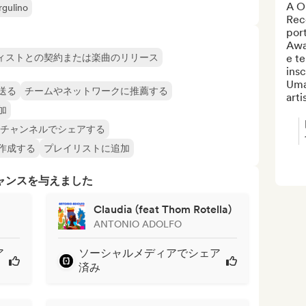
A O
rgulino
Rec
por
Awa
ィストとの契約または楽曲のリリース
e t
ins
Uma
送る
チームやネットワークに推薦する
arti
加
witchチャンネルでシェアする
作成する
プレイリストに追加
ャンスを与えました
Claudia (feat Thom Rotella)
ANTONIO ADOLFO
ア
ソーシャルメディアでシェア
済み