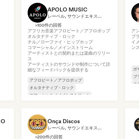
APOLO MUSIC
レーベル, サウンドエキスパート
>100件の回答
アフリカ音楽
アフロビート／アフロポップ
ア
オルタナティブ・ロック
ブ
チル／ローファイ・ヒップホップ
イ
コマーシャル／メインストリーム
ン
アーティストとの契約または楽曲のリリー
ス
アーティストのサウンドや制作について詳
ボ
細なフィードバックを提供する
ブ
アフロビート／アフロポップ
ク
オルタナティブ・ロック
ダ
コマーシャル／メインストリーム
ラ
ダンス・ポップ
インディー・フォーク
インディー・ポップ
ワールド・ポップ
ラテン・ポップ
HO
Onça Discos
レーベル, サウンドエキスパート
>200件の回答