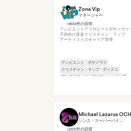
Zona Vip
マネージャー
>900件の回答
アンビエント
アフロビート
ボサノヴァ
子供向け音楽
クリスチャン・ラップ
アーティストのキャリア管理
アンビエント
ボサノヴァ
クリスチャン・ラップ
ディスコ
エレクトロ・ジャズ／ニュー・ジャズ
エレクトロポップ
エレクトロ・スウィング
インストゥルメンタル
Michael Lazarus OC
シンク・スーパーバイザー
>200件の回答