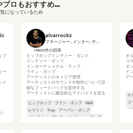
プロもおすすめ...
をご覧になっているため
ic
alvarrockz
マネージャー, メンター, サウンドエキスパート
>1900件の回答
ップ
ヒップホップ
インディー・ダンス
オ
インディー・ポップ
コ
インターナショナル・ラップ
ダ
リー
ラテン・ポップ
イ
アーティストのキャリア管理
ア
レイ
アーティストのサウンドや制作について詳
細なフィードバックを提供する
アーティストに建設的なアドバイスを送る
オ
コ
ヒップホップ
ラテン・ポップ
R&B
イ
レゲトン
Trap
アーバン・ポップ
ァ
ラ
インディー・ダンス
インディー・ポップ
ポ