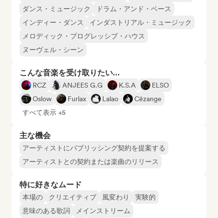
ダンス・ミュージック
ドラム・アンド・ベース
インディー・ダンス
インダストリアル・ミュージック
メロディック・プログレッシブ・ハウス
ヌーヴェル・シーン
こんな音楽を受け取りたい…
RCZ
ANJEES G.G
K.S.A
ELSO
Oslow
Furlax
Lalao
Cēzange
すべて表示 +5
主な機会
アーティストにパブリッシング契約を提案する
アーティストとの契約または楽曲のリリース
特に好きなムード
本場の
クリエイティブ
風変わり
実験的
意味のある歌詞
メインストリーム