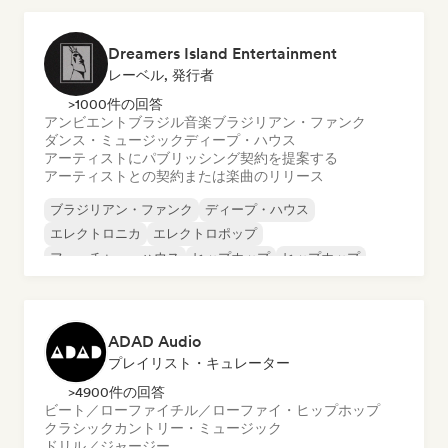
Dreamers Island Entertainment
レーベル, 発行者
>1000件の回答
アンビエント
ブラジル音楽
ブラジリアン・ファンク
ダンス・ミュージック
ディープ・ハウス
アーティストにパブリッシング契約を提案する
アーティストとの契約または楽曲のリリース
ブラジリアン・ファンク
ディープ・ハウス
エレクトロニカ
エレクトロポップ
フューチャー・ハウス
ヒップホップ
ヒップホップ
テックハウス
ADAD Audio
プレイリスト・キュレーター
>4900件の回答
ビート／ローファイ
チル／ローファイ・ヒップホップ
クラシック
カントリー・ミュージック
ドリル／ジャージー