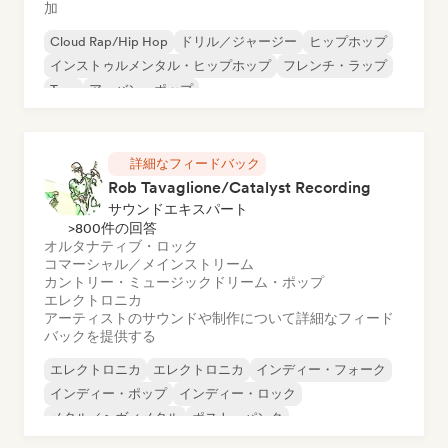
加
Cloud Rap/Hip Hop
ドリル／ジャージー
ヒップホップ
インストゥルメンタル・ヒップホップ
フレンチ・ラップ
Trap
アーバン・ポップ
チル／ローファイ・ヒップホップ
詳細なフィードバック
Rob Tavaglione/Catalyst Recording
サウンドエキスパート
>800件の回答
オルタナティブ・ロック
コマーシャル／メインストリーム
カントリー・ミュージック
ドリーム・ポップ
エレクトロニカ
アーティストのサウンドや制作について詳細なフィード
バックを提供する
エレクトロニカ
エレクトロニカ
インディー・フォーク
インディー・ポップ
インディー・ロック
メタル／ヘヴィメタル
ポスト・パンク
ロック・アンド・ロール／クラシック・ロック