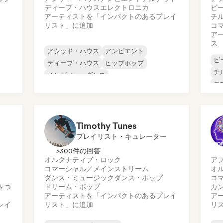
ディープ・ハウス
エレクトロニカ
ビ
アーティストを「インパクトのあるプレイ
チ
リスト」に追加
コ
ア
ス
アシッド・ハウス
アンビエント
ビ
ディープ・ハウス
ヒップホップ
チ
インディー・ダンス
コ
メロディック・プログレッシブ・ハウス
ダ
ミニマル
ヒ
オルガニック・ハウス／ダウンテンポ
Timothy Tunes
プレイリスト・キュレーター
>300件の回答
オルタナティブ・ロック
ア
コマーシャル／メインストリーム
オ
ダンス・ミュージック
ダンス・ポップ
コ
をつ
ドリーム・ポップ
カ
アーティストを「インパクトのあるプレイ
ア
レイ
リスト」に追加
リ