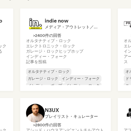
o
indie now
メディア・アウトレット／ジャーナリスト
>2400件の回答
オルタナティブ・ロック
オ
ック
エレクトロニック・ロック
エ
る
ガレージ・ロック
ヒップホップ
イ
インディー・フォーク
ア
記事を投稿
ス
オルタナティブ・ロック
オ
ガレージ・ロック
インディー・フォーク
ド
インディー・ポップ
インディー・ロック
ニ
インターナショナル・ラップ
シ
メタル／ヘヴィメタル
ポップ・ロック
ロ
N3UX
プレイリスト・キュレーター
>2800件の回答
ック
アシッド・ハウス
アンビエント
チルアウト
ア