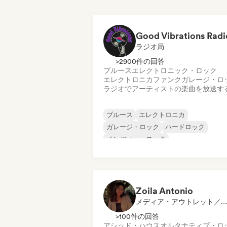
Good Vibrations Radi
ラジオ局
>2900件の回答
ブルース
エレクトロニック・ロック
エレクトロニカ
ファンク
ガレージ・ロ
ラジオでアーティストの楽曲を放送す
ブルース
エレクトロニカ
ガレージ・ロック
ハードロック
インディー・ロック
プログレッシブ・ロック
サイケデリック・ロック
ロック・アンド・ロール／クラシック・
ック
Zoila Antonio
メディア・アウトレット／ジャーナリスト
>100件の回答
アシッド・ハウス
オルタナティブ・ロ