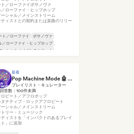
ート／ローファイ
ボサノヴァ
ル／ローファイ・ヒップホップ
マーシャル／メインストリーム
ーティストとの契約または楽曲のリリー
ート／ローファイ
ボサノヴァ
ル／ローファイ・ヒップホップ
マーシャル／メインストリーム
ンスホール
ダンス・ポップ
ップホップ
ポップ・ソウル
新着
Pop Machine Mode 🤖 AI Music, Indie Pop & Dream Pop
プレイリスト・キュレーター
回答数：100件未満
フロビート／アフロポップ
ルタナティブ・ロック
アフロビート
マーシャル／メインストリーム
ントリー・ミュージック
ーティストを「インパクトのあるプレイ
スト」に追加