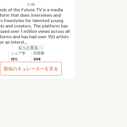
2.9k
ds of the Future TV is a media 
form that does interviews and 
s freestyles for talented young 
sts and creators. The platform has 
sed over 1 million views across all 
forms and has had over 150 artists 
or an intervi...
もっと見る
シェア率
回答数
12%
248
類似のキュレーターを見る