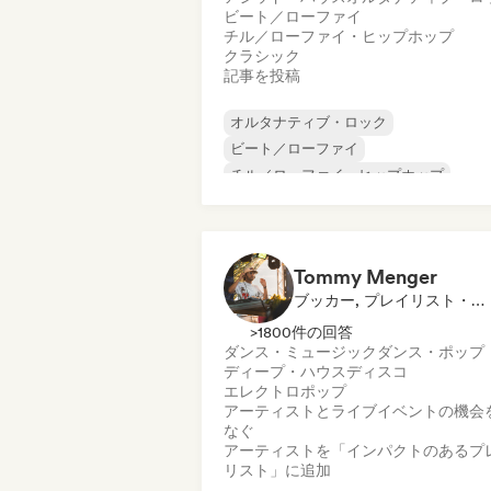
ビート／ローファイ
チル／ローファイ・ヒップホップ
クラシック
記事を投稿
オルタナティブ・ロック
ビート／ローファイ
チル／ローファイ・ヒップホップ
コマーシャル／メインストリーム
ダンス・ミュージック
ディスコ
ドリーム・ポップ
ヒップホップ
Tommy Menger
ブッカー, プレイリスト・キュレーター
>1800件の回答
ダンス・ミュージック
ダンス・ポップ
ディープ・ハウス
ディスコ
エレクトロポップ
アーティストとライブイベントの機会
なぐ
アーティストを「インパクトのあるプ
リスト」に追加