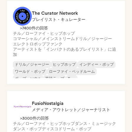
The Curator Network
プレイリスト・キュレーター
>7400件の回答
チル／ローファイ・ヒップホップ
コマーシャル／メインストリーム
ドリル／ジャージー
エレクトロポップ
ファンク
アーティストを「インパクトのあるプレイリスト」に追
加
ドリル／ジャージー
ヒップホップ
インディー・ポップ
ワールド・ポップ
ローファイ・ベッドルーム
ポップ・ソウル
英語ラップ
Trap
FusioNostalgia
メディア・アウトレット／ジャーナリスト
>3000件の回答
チル／ローファイ・ヒップホップ
ダンス・ミュージック
ダンス・ポップ
ディスコ
ドリーム・ポップ