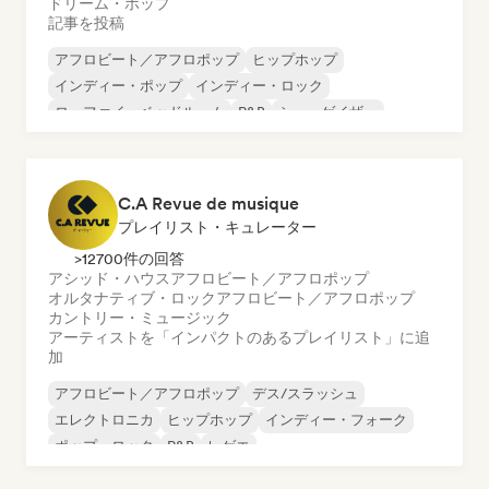
ドリーム・ポップ
記事を投稿
アフロビート／アフロポップ
ヒップホップ
インディー・ポップ
インディー・ロック
ローファイ・ベッドルーム
R&B
シューゲイザー
シンセポップ
C.A Revue de musique
プレイリスト・キュレーター
>12700件の回答
アシッド・ハウス
アフロビート／アフロポップ
オルタナティブ・ロック
アフロビート／アフロポップ
カントリー・ミュージック
アーティストを「インパクトのあるプレイリスト」に追
加
アフロビート／アフロポップ
デス/スラッシュ
エレクトロニカ
ヒップホップ
インディー・フォーク
ポップ・ロック
R&B
レゲエ