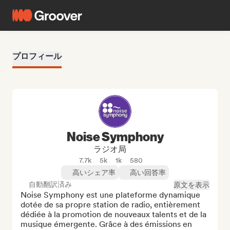
プロフィール
Noise Symphony
ラジオ局
7.7k
5k
1k
580
高いシェア率
高い回答率
自動翻訳済み
原文を表示
Noise Symphony est une plateforme dynamique 
dotée de sa propre station de radio, entièrement 
dédiée à la promotion de nouveaux talents et de la 
musique émergente. Grâce à des émissions en 