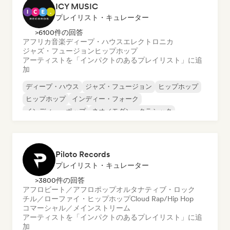
ICY MUSIC
プレイリスト・キュレーター
>6100件の回答
アフリカ音楽
ディープ・ハウス
エレクトロニカ
ジャズ・フュージョン
ヒップホップ
アーティストを「インパクトのあるプレイリスト」に追
加
ディープ・ハウス
ジャズ・フュージョン
ヒップホップ
ヒップホップ
インディー・フォーク
インディー・ポップ
ネオ／モダン・クラシック
ポップ・ソウル
Piloto Records
プレイリスト・キュレーター
>3800件の回答
アフロビート／アフロポップ
オルタナティブ・ロック
チル／ローファイ・ヒップホップ
Cloud Rap/Hip Hop
コマーシャル／メインストリーム
アーティストを「インパクトのあるプレイリスト」に追
加