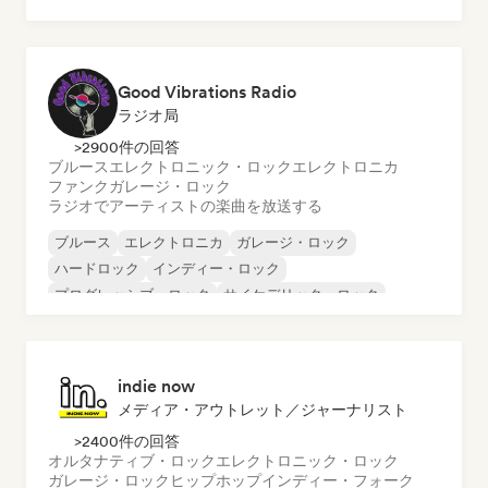
インストゥルメンタル
インストゥルメンタル・ヒップホップ
インターナショナル・ラップ
英語ラップ
Good Vibrations Radio
ラジオ局
>2900件の回答
ブルース
エレクトロニック・ロック
エレクトロニカ
ファンク
ガレージ・ロック
ラジオでアーティストの楽曲を放送する
ブルース
エレクトロニカ
ガレージ・ロック
ハードロック
インディー・ロック
プログレッシブ・ロック
サイケデリック・ロック
ロック・アンド・ロール／クラシック・ロック
indie now
メディア・アウトレット／ジャーナリスト
>2400件の回答
オルタナティブ・ロック
エレクトロニック・ロック
ガレージ・ロック
ヒップホップ
インディー・フォーク