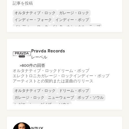
記事を投稿
オルタナティブ・ロック
ガレージ・ロック
インディー・フォーク
インディー・ポップ
インディー・ロック
インターナショナル・ラップ
メタル／ヘヴィメタル
ポップ・ロック
Pravda Records
レーベル
>800件の回答
オルタナティブ・ロック
ドリーム・ポップ
エレクトロニカ
ガレージ・ロック
インディー・ポップ
アーティストとの契約または楽曲のリリース
オルタナティブ・ロック
ドリーム・ポップ
ガレージ・ロック
ニューウェーブ
ポップ・ソウル
レゲエ
シューゲイザー
ソウル
N3UX