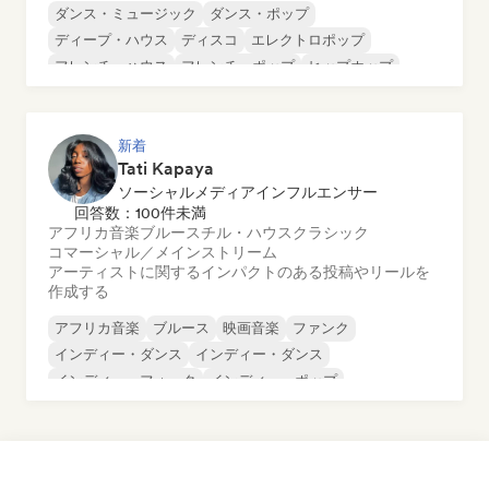
ダンス・ミュージック
ダンス・ポップ
ディープ・ハウス
ディスコ
エレクトロポップ
フレンチ・ハウス
フレンチ・ポップ
ヒップホップ
新着
Tati Kapaya
ソーシャルメディアインフルエンサー
回答数：100件未満
アフリカ音楽
ブルース
チル・ハウス
クラシック
コマーシャル／メインストリーム
アーティストに関するインパクトのある投稿やリールを
作成する
アフリカ音楽
ブルース
映画音楽
ファンク
インディー・ダンス
インディー・ダンス
インディー・フォーク
インディー・ポップ