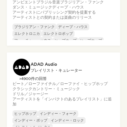
アンビエント
ブラジル音楽
ブラジリアン・ファンク
ダンス・ミュージック
ディープ・ハウス
アーティストにパブリッシング契約を提案する
アーティストとの契約または楽曲のリリース
ブラジリアン・ファンク
ディープ・ハウス
エレクトロニカ
エレクトロポップ
フューチャー・ハウス
ヒップホップ
ヒップホップ
テックハウス
ADAD Audio
プレイリスト・キュレーター
>4900件の回答
ビート／ローファイ
チル／ローファイ・ヒップホップ
クラシック
カントリー・ミュージック
ドリル／ジャージー
アーティストを「インパクトのあるプレイリスト」に追
加
ヒップホップ
インディー・フォーク
インディー・ポップ
インディー・ロック