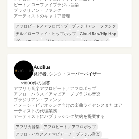
ビート／ローファイ
ブラジル音楽
ブラジリアン・ファンク
アーティストのキャリア管理
アフロビート／アフロポップ
ブラジリアン・ファンク
チル／ローファイ・ヒップホップ
Cloud Rap/Hip Hop
ダンスホール
ドリル／ジャージー
ヒップホップ
ポップ・ソウル
Audilus
発行者, シンク・スーパーバイザー
>1800件の回答
アフリカ音楽
アフロビート／アフロポップ
アフロ・ハウス／アマピアーノ
ブラジル音楽
ブラジリアン・ファンク
イメージ・ビデオシンク向けの楽曲ライセンスまたはア
ーティストの代理業務
アーティストにパブリッシング契約を提案する
アフリカ音楽
アフロビート／アフロポップ
アフロ・ハウス／アマピアーノ
ブラジル音楽