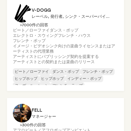
V-DOGG
レーベル, 発行者, シンク・スーパーバイザー
>7000件の回答
ビート／ローファイ
ダンス・ポップ
エレクトロ・スウィング
フレンチ・ハウス
フレンチ・ポップ
イメージ・ビデオシンク向けの楽曲ライセンスまたはア
ーティストの代理業務
アーティストにパブリッシング契約を提案する
アーティストとの契約または楽曲のリリース
ビート／ローファイ
ダンス・ポップ
フレンチ・ポップ
ヒップホップ
ヒップホップ
インディー・ポップ
ヌーヴェル・シーン
フレンチ・ラップ
FELL
マネージャー
>300件の回答
アフロビート／アフロポップ
アンビエント