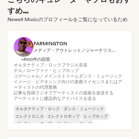
すめ...
Newell Musicのプロフィールをご覧になっているため
FARMINGTON
メディア・アウトレット／ジャーナリスト, メンター, ラジオ局, シンク・スーパーバイザー
>4100件の回答
オルタナティブ・ロック
ブラジル音楽
チル／ローファイ・ヒップホップ
コマーシャル／メインストリーム
ダンス・ミュージック
イメージ・ビデオシンク向けの楽曲ライセンスまたはア
ーティストの代理業務
記事を投稿
ラジオでアーティストの楽曲を放送する
アーティストに建設的なアドバイスを送る
オルタナティブ・ロック
ダンス・ミュージック
エレクトロニカ
エレクトロポップ
ヒップホップ
インディー・ポップ
インディー・ロック
ワールド・ポップ