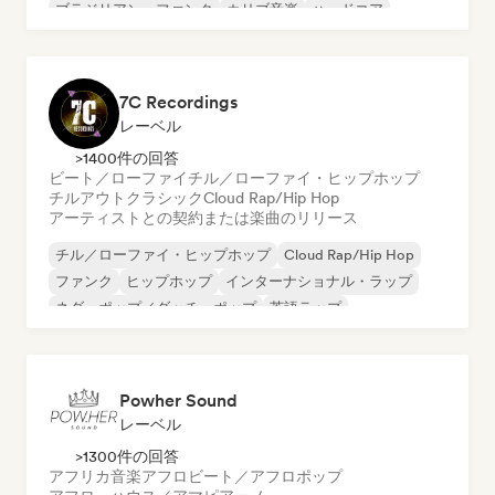
ブラジリアン・ファンク
カリブ音楽
ハードコア
ヒップホップ
7C Recordings
レーベル
>1400件の回答
ビート／ローファイ
チル／ローファイ・ヒップホップ
チルアウト
クラシック
Cloud Rap/Hip Hop
アーティストとの契約または楽曲のリリース
チル／ローファイ・ヒップホップ
Cloud Rap/Hip Hop
ファンク
ヒップホップ
インターナショナル・ラップ
ネダーポップ／ダッチ・ポップ
英語ラップ
フレンチ・ラップ
Powher Sound
レーベル
>1300件の回答
アフリカ音楽
アフロビート／アフロポップ