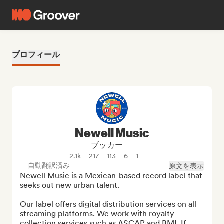
プロフィール
Newell Music
ブッカー
2.1k
217
113
6
1
自動翻訳済み
原文を表示
Newell Music is a Mexican-based record label that 
seeks out new urban talent.

Our label offers digital distribution services on all 
streaming platforms. We work with royalty 
collection services such as ASCAP and BMI. If 