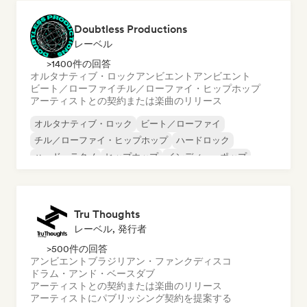
Doubtless Productions
レーベル
>1400件の回答
オルタナティブ・ロック
アンビエント
アンビエント
ビート／ローファイ
チル／ローファイ・ヒップホップ
アーティストとの契約または楽曲のリリース
オルタナティブ・ロック
ビート／ローファイ
チル／ローファイ・ヒップホップ
ハードロック
ハード・テクノ
ヒップホップ
インディー・ポップ
インストゥルメンタル
Tru Thoughts
レーベル, 発行者
>500件の回答
アンビエント
ブラジリアン・ファンク
ディスコ
ドラム・アンド・ベース
ダブ
アーティストとの契約または楽曲のリリース
アーティストにパブリッシング契約を提案する