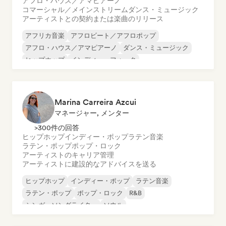
アフロ・ハウス／アマピアーノ
コマーシャル／メインストリーム
ダンス・ミュージック
アーティストとの契約または楽曲のリリース
アフリカ音楽
アフロビート／アフロポップ
アフロ・ハウス／アマピアーノ
ダンス・ミュージック
ヒップホップ
インディー・フォーク
インディー・ポップ
R&B
Marina Carreira Azcui
マネージャー, メンター
>300件の回答
ヒップホップ
インディー・ポップ
ラテン音楽
ラテン・ポップ
ポップ・ロック
アーティストのキャリア管理
アーティストに建設的なアドバイスを送る
ヒップホップ
インディー・ポップ
ラテン音楽
ラテン・ポップ
ポップ・ロック
R&B
シンガーソングライター
ソウル