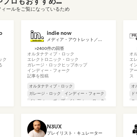
プロもおすすめ...
ntのプロフィールをご覧になっているため
o
indie now
メディア・アウトレット／ジャーナリスト
>2400件の回答
オルタナティブ・ロック
オ
ック
エレクトロニック・ロック
エ
る
ガレージ・ロック
ヒップホップ
イ
インディー・フォーク
ア
記事を投稿
ス
オルタナティブ・ロック
オ
ガレージ・ロック
インディー・フォーク
ド
インディー・ポップ
インディー・ロック
ニ
インターナショナル・ラップ
シ
メタル／ヘヴィメタル
ポップ・ロック
ロ
N3UX
プレイリスト・キュレーター