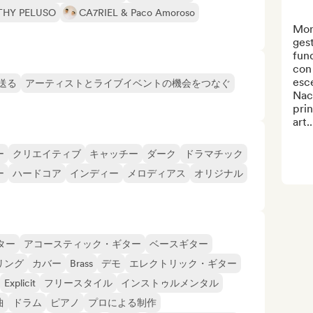
THY PELUSO
CA7RIEL & Paco Amoroso
Mon
ges
fun
con 
esc
送る
アーティストとライブイベントの機会をつなぐ
Naci
prin
art..
ー
クリエイティブ
キャッチー
ダーク
ドラマチック
ー
ハードコア
インディー
メロディアス
オリジナル
ター
アコースティック・ギター
ベースギター
リング
カバー
Brass
デモ
エレクトリック・ギター
Explicit
フリースタイル
インストゥルメンタル
曲
ドラム
ピアノ
プロによる制作