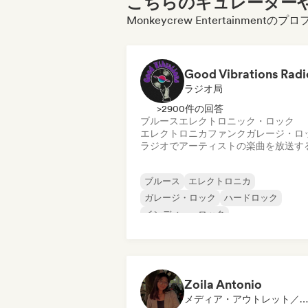
こちらのキュレーターや
Monkeycrew Entertainme
Good Vibrations Radi
ラジオ局
>2900件の回答
ブルース
エレクトロニック・ロック
エレクトロニカ
ファンク
ガレージ・ロ
ラジオでアーティストの楽曲を放送す
ブルース
エレクトロニカ
ガレージ・ロック
ハードロック
インディー・ロック
プログレッシブ・ロック
サイケデリック・ロック
ロック・アンド・ロール／クラシック・
ック
Zoila Antonio
メディア・アウトレット／ジャーナリスト