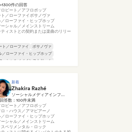
>1300件の回答
フロビート／アフロポップ
ート／ローファイ
ボサノヴァ
ル／ローファイ・ヒップホップ
マーシャル／メインストリーム
ーティストとの契約または楽曲のリリー
ート／ローファイ
ボサノヴァ
ル／ローファイ・ヒップホップ
マーシャル／メインストリーム
ンスホール
ダンス・ポップ
ップホップ
ポップ・ソウル
新着
Zhakira Razhé
ソーシャルメディアインフルエンサー
回答数：100件未満
フロビート／アフロポップ
フロ・ハウス／アマピアーノ
ル／ローファイ・ヒップホップ
マーシャル／メインストリーム
クスペリメンタル・ロック