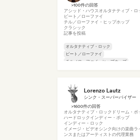
>100件の回答
アシッド・ハウス
オルタナティブ・ロ
ビート／ローファイ
チル／ローファイ・ヒップホップ
クラシック
記事を投稿
オルタナティブ・ロック
ビート／ローファイ
チル／ローファイ・ヒップホップ
コマーシャル／メインストリーム
ダンス・ミュージック
ディスコ
ドリーム・ポップ
ヒップホップ
Lorenzo Lautz
シンク・スーパーバイザー
>1600件の回答
オルタナティブ・ロック
ドリーム・ポ
ハードロック
インディー・ポップ
インディー・ロック
イメージ・ビデオシンク向けの楽曲ラ
ンスまたはアーティストの代理業務