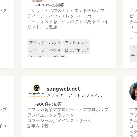
>2800件の回答
ック
アシッド・ハウス
アンビエント
チルアウト
ア
ディープ・ハウス
エレクトロニカ
ビ
アーティストを「インパクトのあるプレイ
チ
リスト」に追加
コ
ア
ス
アシッド・ハウス
アンビエント
ビ
ディープ・ハウス
ヒップホップ
チ
インディー・ダンス
コ
メロディック・プログレッシブ・ハウス
ダ
ミニマル
ヒ
オルガニック・ハウス／ダウンテンポ
songweb.net
メディア・アウトレット／ジャーナリスト
>900件の回答
ップ
アフリカ音楽
アフロビート／アフロポップ
ア
アンビエント
クラシック
ア
コマーシャル／メインストリーム
チ
イセ
記事を投稿
コ
エ