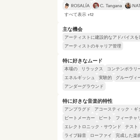
ROSALÍA
C. Tangana
NA
すべて表示 +12
主な機会
アーティストに建設的なアドバイスを
アーティストのキャリア管理
特に好きなムード
本場の
リラックス
コンテンポラリ
エネルギッシュ
実験的
グルーヴィ
アンダーグラウンド
特に好きな音楽的特性
アンプラグド
アコースティック・ギ
ビートメーカー
ビート
フィーチャ
エレクトロニック・サウンド
テスト
ライブ録音
ローファイ
完成した楽