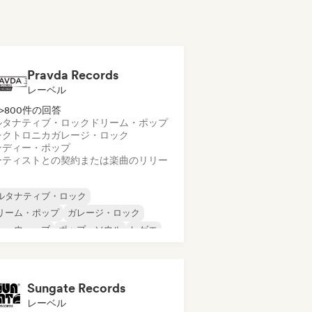
Pravda Records
レーベル
>800件の回答
ルタナティブ・ロック
ドリーム・ポップ
レクトロニカ
ガレージ・ロック
ンディー・ポップ
ーティストとの契約または楽曲のリリー
ルタナティブ・ロック
リーム・ポップ
ガレージ・ロック
ューウェーブ
ポップ・ソウル
レゲエ
ューゲイザー
ソウル
Sungate Records
レーベル