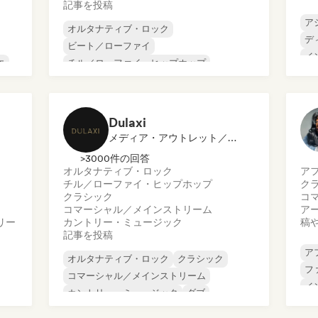
記事を投稿
ア
オルタナティブ・ロック
デ
ビート／ローファイ
イ
エ
チル／ローファイ・ヒップホップ
メ
コマーシャル／メインストリーム
ミ
ダンス・ミュージック
ディスコ
オ
ドリーム・ポップ
ヒップホップ
Dulaxi
メディア・アウトレット／ジャーナリスト
>3000件の回答
オルタナティブ・ロック
ア
チル／ローファイ・ヒップホップ
ク
クラシック
コ
コマーシャル／メインストリーム
ア
リー
カントリー・ミュージック
稿
記事を投稿
ア
オルタナティブ・ロック
クラシック
フ
コマーシャル／メインストリーム
イ
カントリー・ミュージック
ダブ
イ
ファンク
ハードコア
ヒップホップ