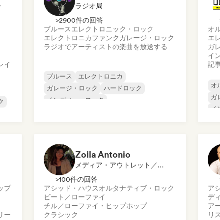
ー
ラジオ局
>2900件の回答
ブルース
エレクトロニック・ロック
オ
エレクトロニカ
ファンク
ガレージ・ロック
エ
ラジオでアーティストの楽曲を放送する
ガ
イ
レイ
記
ブルース
エレクトロニカ
オ
ガレージ・ロック
ハードロック
ガ
インディー・ロック
ク
イ
プログレッシブ・ロック
イ
サイケデリック・ロック
メ
ロック・アンド・ロール／クラシック・ロ
プ
ック
Zoila Antonio
メディア・アウトレット／ジャーナリスト
>100件の回答
ップ
アシッド・ハウス
オルタナティブ・ロック
ア
ビート／ローファイ
デ
チル／ローファイ・ヒップホップ
ア
リー
クラシック
リ