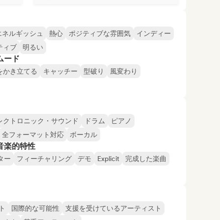
エネルギッシュ
熱心
ポジティブな雰囲気
インディー
ティブ
明るい
ムード
をかき立てる
キャッチー
型破り
風変わり
レクトロニック・サウンド
ドラム
ピアノ
全フォーマット対応
ボーカル
音楽的特性
ター
フィーチャリング
デモ
Explicit
完成した楽曲
ト
国際的な可能性
支援を受けているアーティスト