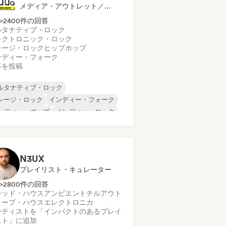
メディア・アウトレット／ジャーナリスト
>2400件の回答
ルタナティブ・ロック
レクトロニック・ロック
レージ・ロック
ヒップホップ
ンディー・フォーク
事を投稿
ルタナティブ・ロック
レージ・ロック
インディー・フォーク
ンディー・ポップ
インディー・ロック
ンターナショナル・ラップ
タル／ヘヴィメタル
ポップ・ロック
N3UX
プレイリスト・キュレーター
>2800件の回答
シッド・ハウス
アンビエント
チルアウト
ィープ・ハウス
エレクトロニカ
ーティストを「インパクトのあるプレイ
スト」に追加