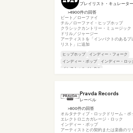
プレイリスト・キュレータ
>4900件の回答
ビート／ローファイ
チル／ローファイ・ヒップホップ
クラシック
カントリー・ミュージック
ドリル／ジャージー
アーティストを「インパクトのあるプ
リスト」に追加
ヒップホップ
インディー・フォーク
インディー・ポップ
インディー・ロッ
インストゥルメンタル
インストゥルメンタル・ヒップホップ
インターナショナル・ラップ
英語ラッ
Pravda Records
レーベル
>800件の回答
オルタナティブ・ロック
ドリーム・ポ
エレクトロニカ
ガレージ・ロック
インディー・ポップ
アーティストとの契約または楽曲のリ