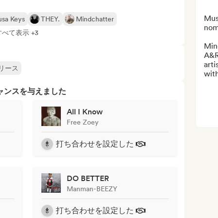
Musi
sa Keys
THEY.
Mindchatter
nom
すべて表示 +3
Mind
A&R 
arti
リース
with
ャンスを与えました
All I Know
Free Zoey
打ち合わせを設定した
DO BETTER
Manman-BEEZY
打ち合わせを設定した