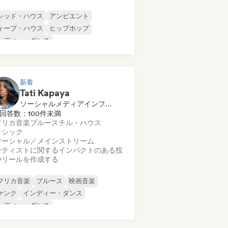
シッド・ハウス
アンビエント
ィープ・ハウス
ヒップホップ
ンディー・ダンス
ロディック・プログレッシブ・ハウス
ニマル
ルガニック・ハウス／ダウンテンポ
新着
Tati Kapaya
ソーシャルメディアインフルエンサー
回答数：100件未満
フリカ音楽
ブルース
チル・ハウス
ラシック
マーシャル／メインストリーム
ーティストに関するインパクトのある投
やリールを作成する
フリカ音楽
ブルース
映画音楽
ァンク
インディー・ダンス
ンディー・ダンス
ンディー・フォーク