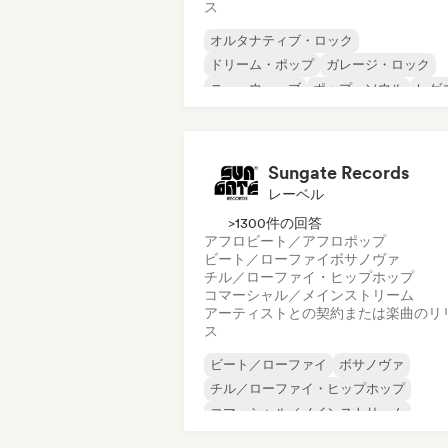
ス
オルタナティブ・ロック
ドリーム・ポップ
ガレージ・ロック
ニューウェーブ
ポップ・ソウル
レゲ
シューゲイザー
ソウル
Sungate Records
レーベル
>1300件の回答
アフロビート／アフロポップ
ビート／ローファイ
ボサノヴァ
チル／ローファイ・ヒップホップ
コマーシャル／メインストリーム
アーティストとの契約または楽曲のリ
ス
ビート／ローファイ
ボサノヴァ
チル／ローファイ・ヒップホップ
コマーシャル／メインストリーム
ダンスホール
ダンス・ポップ