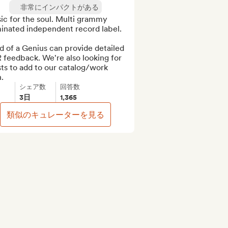
非常にインパクトがある
c for the soul. Multi grammy 
inated independent record label.

 of a Genius can provide detailed 
feedback. We're also looking for 
sts to add to our catalog/work 
.
シェア数
回答数
3日
1,365
類似のキュレーターを見る