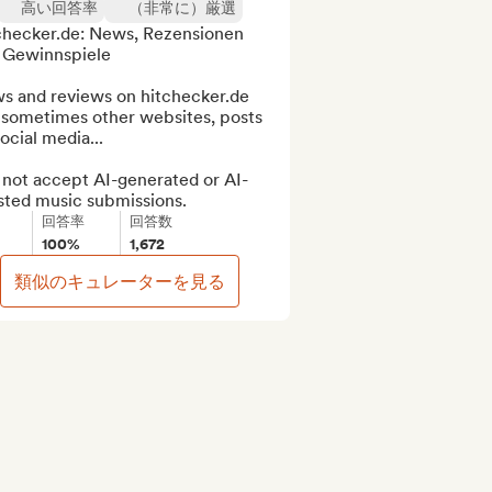
高い回答率
（非常に）厳選
checker.de: News, Rezensionen 
 Gewinnspiele

s and reviews on hitchecker.de 
 sometimes other websites, posts 
ocial media...

 not accept AI-generated or AI-
isted music submissions.
回答率
回答数
100%
1,672
類似のキュレーターを見る