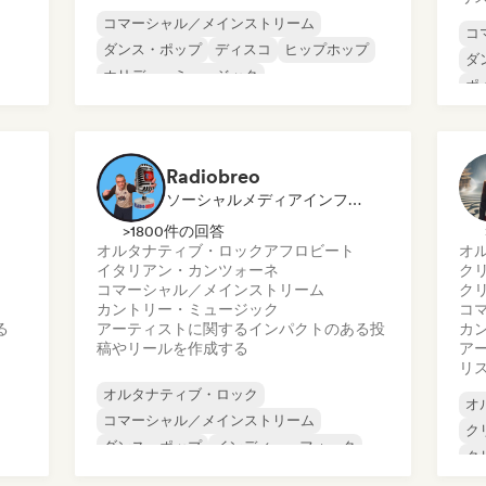
コマーシャル／メインストリーム
コ
ダンス・ポップ
ディスコ
ヒップホップ
ダ
ホリデー・ミュージック
ポ
インディー・ダンス
ワールド・ポップ
ポップ・ロック
Radiobreo
ソーシャルメディアインフルエンサー
>1800件の回答
オルタナティブ・ロック
アフロビート
オ
イタリアン・カンツォーネ
ク
コマーシャル／メインストリーム
ク
カントリー・ミュージック
コ
る
アーティストに関するインパクトのある投
カ
稿やリールを作成する
ア
リ
オルタナティブ・ロック
オ
コマーシャル／メインストリーム
ク
ダンス・ポップ
インディー・フォーク
ク
インディー・ポップ
ワールド・ポップ
コ