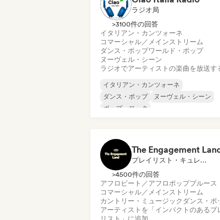
ラジオ局
>3100件の回答
イタリアン・カンツォーネ
コマーシャル／メインストリーム
ダンス・ポップ
ワールド・ポップ
ヌーヴェル・シーン
ラジオでアーティストの楽曲を放送す
イタリアン・カンツォーネ
ダンス・ポップ
ヌーヴェル・シーン
ポップ・ロック
コマーシャル／メインストリーム
ワールド・ポップ
伝統音楽
The Engagement Lan
プレイリスト・キュレーター
>4500件の回答
アフロビート／アフロポップ
ブルース
コマーシャル／メインストリーム
カントリー・ミュージック
ダンス・ポ
アーティストを「インパクトのあるプ
リスト」に追加