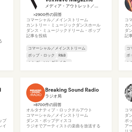
メディア・アウトレット／ジャーナリスト
>2900件の回答
コマーシャル／メインストリーム
コ
カントリー・ミュージック
ダンスホール
カ
ダンス・ミュージック
ドリーム・ポップ
ダ
記事を投稿
記
る
コマーシャル／メインストリーム
コ
ポップ・ロック
R&B
ポ
シンガーソングライター
シ
カントリー・ミュージック
ダンスホール
カ
ダンス・ミュージック
ドリーム・ポップ
ダ
d
Breaking Sound Radio
ラジオ局
>8700件の回答
オルタナティブ・ロック
チルアウト
コ
コマーシャル／メインストリーム
ダ
ップ
ダンス・ポップ
ディスコ
ポ
レイ
ラジオでアーティストの楽曲を放送する
ア
リ