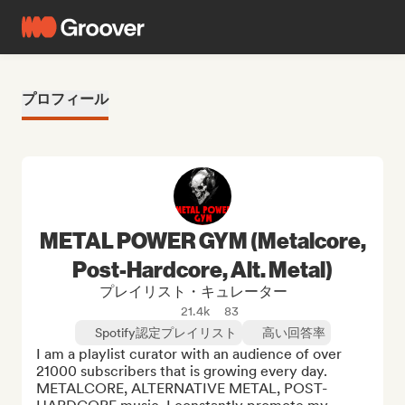
プロフィール
METAL POWER GYM (Metalcore,
Post-Hardcore, Alt. Metal)
プレイリスト・キュレーター
21.4k
83
Spotify認定プレイリスト
高い回答率
I am a playlist curator with an audience of over 
21000 subscribers that is growing every day. 
METALCORE, ALTERNATIVE METAL, POST-