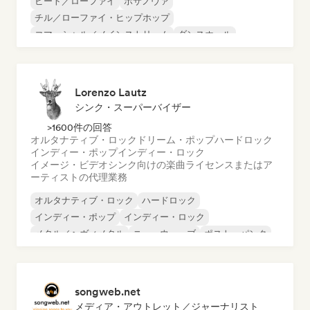
ビート／ローファイ
ボサノヴァ
チル／ローファイ・ヒップホップ
コマーシャル／メインストリーム
ダンスホール
ダンス・ポップ
ヒップホップ
ポップ・ソウル
Lorenzo Lautz
シンク・スーパーバイザー
>1600件の回答
オルタナティブ・ロック
ドリーム・ポップ
ハードロック
インディー・ポップ
インディー・ロック
イメージ・ビデオシンク向けの楽曲ライセンスまたはア
ーティストの代理業務
オルタナティブ・ロック
ハードロック
インディー・ポップ
インディー・ロック
メタル／ヘヴィメタル
ニューウェーブ
ポスト・パンク
サイケデリック・ロック
songweb.net
メディア・アウトレット／ジャーナリスト