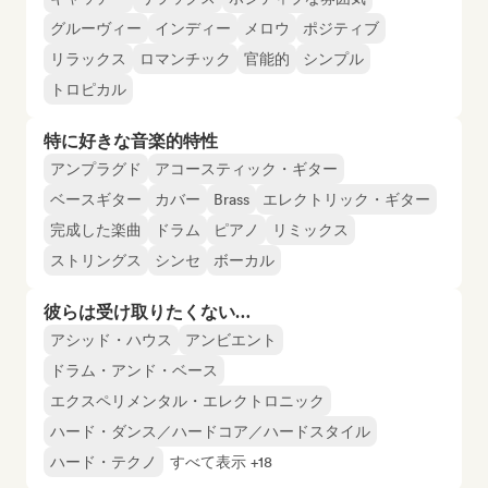
グルーヴィー
インディー
メロウ
ポジティブ
リラックス
ロマンチック
官能的
シンプル
トロピカル
特に好きな音楽的特性
アンプラグド
アコースティック・ギター
ベースギター
カバー
Brass
エレクトリック・ギター
完成した楽曲
ドラム
ピアノ
リミックス
ストリングス
シンセ
ボーカル
彼らは受け取りたくない…
アシッド・ハウス
アンビエント
ドラム・アンド・ベース
エクスペリメンタル・エレクトロニック
ハード・ダンス／ハードコア／ハードスタイル
ハード・テクノ
すべて表示 +18