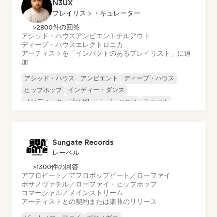
N3UX
プレイリスト・キュレーター
>2800件の回答
アシッド・ハウス
アンビエント
チルアウト
ディープ・ハウス
エレクトロニカ
アーティストを「インパクトのあるプレイリスト」に追
加
アシッド・ハウス
アンビエント
ディープ・ハウス
ヒップホップ
インディー・ダンス
メロディック・プログレッシブ・ハウス
ミニマル
オルガニック・ハウス／ダウンテンポ
Sungate Records
レーベル
>1300件の回答
アフロビート／アフロポップ
ビート／ローファイ
ボサノヴァ
チル／ローファイ・ヒップホップ
コマーシャル／メインストリーム
アーティストとの契約または楽曲のリリース