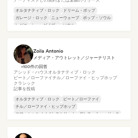
アーティストとの契約または楽曲のリリース
オルタナティブ・ロック
ドリーム・ポップ
ガレージ・ロック
ニューウェーブ
ポップ・ソウル
レゲエ
シューゲイザー
ソウル
Zoila Antonio
メディア・アウトレット／ジャーナリスト
>100件の回答
アシッド・ハウス
オルタナティブ・ロック
ビート／ローファイ
チル／ローファイ・ヒップホップ
クラシック
記事を投稿
オルタナティブ・ロック
ビート／ローファイ
チル／ローファイ・ヒップホップ
コマーシャル／メインストリーム
ダンス・ミュージック
ディスコ
ドリーム・ポップ
ヒップホップ