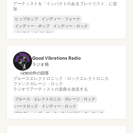
アーティストを「インパクトのあるプレイリスト」に追
加
ヒップホップ
インディー・フォーク
インディー・ポップ
インディー・ロック
インストゥルメンタル
インストゥルメンタル・ヒップホップ
インターナショナル・ラップ
英語ラップ
Good Vibrations Radio
ラジオ局
>2900件の回答
ブルース
エレクトロニック・ロック
エレクトロニカ
ファンク
ガレージ・ロック
ラジオでアーティストの楽曲を放送する
ブルース
エレクトロニカ
ガレージ・ロック
ハードロック
インディー・ロック
プログレッシブ・ロック
サイケデリック・ロック
ロック・アンド・ロール／クラシック・ロック