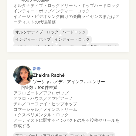
>1600件の回答
オルタナティブ・ロック
ドリーム・ポップ
ハードロック
インディー・ポップ
インディー・ロック
イメージ・ビデオシンク向けの楽曲ライセンスまたはア
ーティストの代理業務
オルタナティブ・ロック
ハードロック
インディー・ポップ
インディー・ロック
メタル／ヘヴィメタル
ニューウェーブ
ポスト・パンク
サイケデリック・ロック
新着
Zhakira Razhé
ソーシャルメディアインフルエンサー
回答数：100件未満
アフロビート／アフロポップ
アフロ・ハウス／アマピアーノ
チル／ローファイ・ヒップホップ
コマーシャル／メインストリーム
エクスペリメンタル・ロック
アーティストに関するインパクトのある投稿やリールを
作成する
アフロビート／アフロポップ
ファンク
ヒップホップ