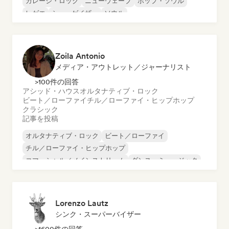
ガレージ・ロック
ニューウェーブ
ポップ・ソウル
レゲエ
シューゲイザー
ソウル
Zoila Antonio
メディア・アウトレット／ジャーナリスト
>100件の回答
アシッド・ハウス
オルタナティブ・ロック
ビート／ローファイ
チル／ローファイ・ヒップホップ
クラシック
記事を投稿
オルタナティブ・ロック
ビート／ローファイ
チル／ローファイ・ヒップホップ
コマーシャル／メインストリーム
ダンス・ミュージック
ディスコ
ドリーム・ポップ
ヒップホップ
Lorenzo Lautz
シンク・スーパーバイザー