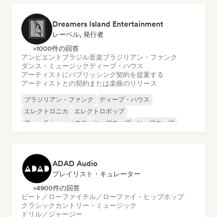
Dreamers Island Entertainment
レーベル, 発行者
>1000件の回答
アンビエント
ブラジル音楽
ブラジリアン・ファンク
ダンス・ミュージック
ディープ・ハウス
アーティストにパブリッシング契約を提案する
アーティストとの契約または楽曲のリリース
ブラジリアン・ファンク
ディープ・ハウス
エレクトロニカ
エレクトロポップ
フューチャー・ハウス
ヒップホップ
ヒップホップ
テックハウス
ADAD Audio
プレイリスト・キュレーター
>4900件の回答
ビート／ローファイ
チル／ローファイ・ヒップホップ
クラシック
カントリー・ミュージック
ドリル／ジャージー