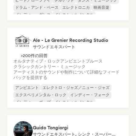
ビート／ローファイ
チルアウト
ダンス・ミュージック
ドラム・アンド・ベース
エレクトロニカ
映画音楽
インディー・ダンス
インストゥルメンタル
Ale - Le Grenier Recording Studio
サウンドエキスパート
>200件の回答
オルタナティブ・ロック
アンビエント
ブルース
クラシック
カントリー・ミュージック
アーティストのサウンドや制作について詳細なフィード
バックを提供する
アンビエント
エレクトロ・ジャズ／ニュー・ジャズ
エクスペリメンタル・ロック
インディー・フォーク
インディー・ポップ
インストゥルメンタル
モダン・ジャズ
ポストロック
Guido Tongiorgi
サウンドエキスパート, シンク・スーパーバイザー