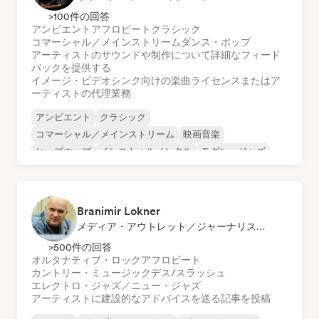
>100件の回答
アンビエント
アフロビート
クラシック
コマーシャル／メインストリーム
ダンス・ポップ
アーティストのサウンドや制作について詳細なフィード
バックを提供する
イメージ・ビデオシンク向けの楽曲ライセンスまたはア
ーティストの代理業務
アンビエント
クラシック
コマーシャル／メインストリーム
映画音楽
ヒップホップ
インストゥルメンタル
モダン・ジャズ
ネオ／モダン・クラシック
Branimir Lokner
メディア・アウトレット／ジャーナリスト, メンター
>500件の回答
オルタナティブ・ロック
アフロビート
カントリー・ミュージック
デス/スラッシュ
エレクトロ・ジャズ／ニュー・ジャズ
アーティストに建設的なアドバイスを送る
記事を投稿