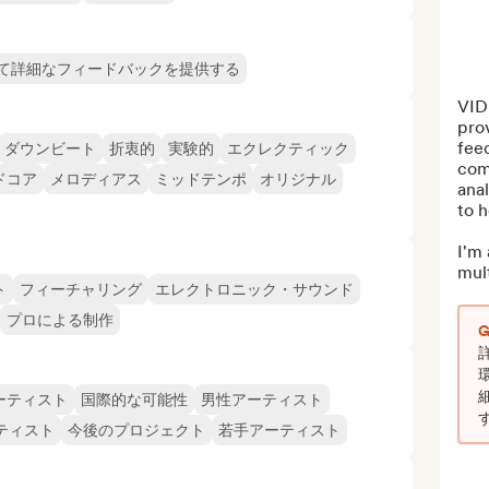
て詳細なフィードバックを提供する
VID
prov
feed
ダウンビート
折衷的
実験的
エクレクティック
comp
ドコア
メロディアス
ミッドテンポ
オリジナル
anal
to h
I'm
mult
ト
フィーチャリング
エレクトロニック・サウンド
プロによる制作
ーティスト
国際的な可能性
男性アーティスト
ティスト
今後のプロジェクト
若手アーティスト