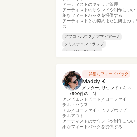
アーティストのキャリア管理
アーティストのサウンドや制作につい
細なフィードバックを提供する
アーティストとの契約または楽曲のリ
ス
アフロ・ハウス／アマピアーノ
クリスチャン・ラップ
Cloud Rap/Hip Hop
ドイツ・ラップ／ドイツ・ヒップホップ
Grime
ヒップホップ
インストゥルメンタル・ヒップホップ
詳細なフィードバック
Maddy K
インターナショナル・ラップ
メンター, サウンドエキスパート
>500件の回答
アンビエント
ビート／ローファイ
チル・ハウス
チル／ローファイ・ヒップホップ
チルアウト
アーティストのサウンドや制作につい
細なフィードバックを提供する