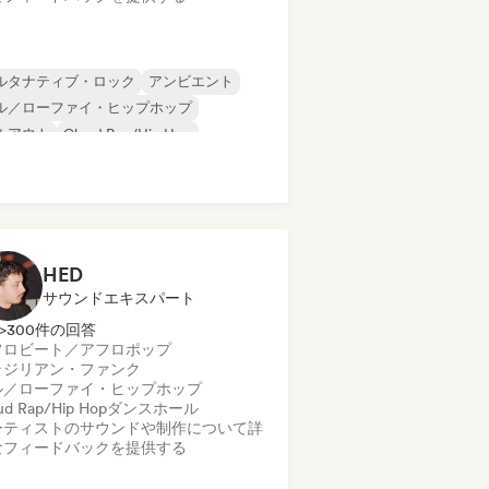
ルタナティブ・ロック
アンビエント
ル／ローファイ・ヒップホップ
ルアウト
Cloud Rap/Hip Hop
ンスホール
ラテン・ポップ
R&B
HED
サウンドエキスパート
>300件の回答
フロビート／アフロポップ
ラジリアン・ファンク
ル／ローファイ・ヒップホップ
ud Rap/Hip Hop
ダンスホール
ーティストのサウンドや制作について詳
なフィードバックを提供する