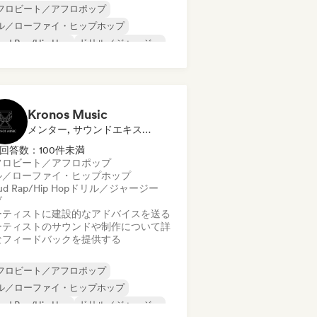
フロビート／アフロポップ
ル／ローファイ・ヒップホップ
oud Rap/Hip Hop
ドリル／ジャージー
ップホップ
インストゥルメンタル
ンストゥルメンタル・ヒップホップ
レンチ・ラップ
Kronos Music
メンター, サウンドエキスパート
回答数：100件未満
フロビート／アフロポップ
ル／ローファイ・ヒップホップ
ud Rap/Hip Hop
ドリル／ジャージー
ブ
ーティストに建設的なアドバイスを送る
ーティストのサウンドや制作について詳
なフィードバックを提供する
フロビート／アフロポップ
ル／ローファイ・ヒップホップ
oud Rap/Hip Hop
ドリル／ジャージー