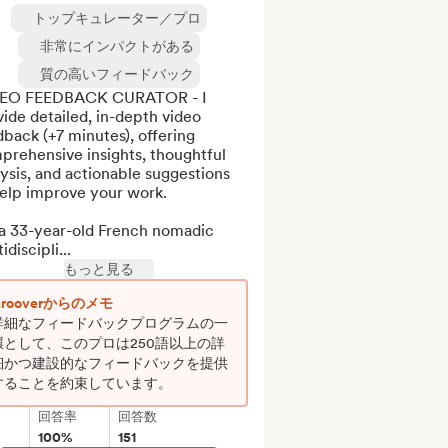
トップキュレーター／プロ
非常にインパクトがある
質の高いフィードバック
EO FEEDBACK CURATOR - I 
ide detailed, in-depth video 
back (+7 minutes), offering 
rehensive insights, thoughtful 
ysis, and actionable suggestions 
elp improve your work.

 a 33-year-old French nomadic 
idiscipli...
もっと見る
Grooverからのメモ
詳細なフィードバックプログラムの一
環として、このプロは250語以上の詳
細かつ建設的なフィードバックを提供
することを約束しています。
回答率
回答数
100%
151