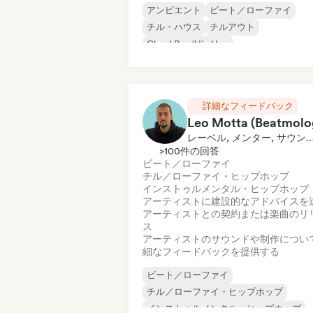
アンビエント
ビート／ローファイ
チル・ハウス
チルアウト
Cloud Rap/Hip Hop
コマーシャル／メインストリーム
ダンス・ポップ
ドリーム・ポップ
詳細なフィードバック
Leo Motta (Beatmolo
レーベル, メンター, サウンドエキ
>100件の回答
ビート／ローファイ
チル／ローファイ・ヒップホップ
インストゥルメンタル・ヒップホップ
アーティストに建設的なアドバイスを
アーティストとの契約または楽曲のリ
ス
アーティストのサウンドや制作につい
細なフィードバックを提供する
ビート／ローファイ
チル／ローファイ・ヒップホップ
インストゥルメンタル・ヒップホップ