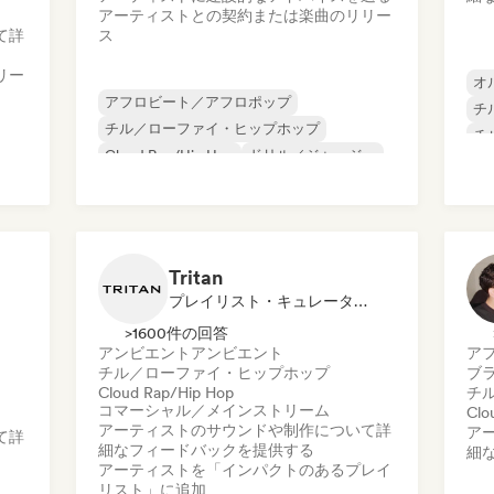
アーティストとの契約または楽曲のリリー
て詳
ス
リー
オ
アフロビート／アフロポップ
チ
チル／ローファイ・ヒップホップ
チ
Cloud Rap/Hip Hop
ドリル／ジャージー
ダ
エクスペリメンタル・ロック
ヒップホップ
インストゥルメンタル・ヒップホップ
モダン・ジャズ
Tritan
プレイリスト・キュレーター, サウンドエキスパート
>1600件の回答
アンビエント
アンビエント
ア
チル／ローファイ・ヒップホップ
ブ
Cloud Rap/Hip Hop
チ
コマーシャル／メインストリーム
Clo
アーティストのサウンドや制作について詳
ア
て詳
細なフィードバックを提供する
細
アーティストを「インパクトのあるプレイ
リスト」に追加