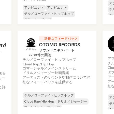
ア
アンビエント
アンビエント
チ
チル／ローファイ・ヒップホップ
Cl
ドリーム・ポップ
ヒ
エレクトロニック・ロック
イ
エレクトロポップ
フレンチ・ポップ
フ
インストゥルメンタル・ヒップホップ
詳細なフィードバック
gy)
OTOMO RECORDS
スパート
サウンドエキスパート
>200件の回答
ア
チル／ローファイ・ヒップホップ
チ
Cloud Rap/Hip Hop
Clo
コマーシャル／メインストリーム
ダ
ドリル／ジャージー
映画音楽
送る
ア
アーティストのサウンドや制作について詳
リー
ア
細なフィードバックを提供する
細
て詳
チル／ローファイ・ヒップホップ
ア
Cloud Rap/Hip Hop
ドリル／ジャージー
チ
ファンク
ヒップホップ
Cl
インストゥルメンタル・ヒップホップ