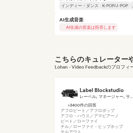
インディー・ダンス
K-POP/J-POP
AI生成音楽
AI生成の音楽は拒否します
こちらのキュレーターや
Lohan - Video Feedback
Label Blockstudio
レーベル, マネージャー, サウンドエキ
>3400件の回答
アフロビート／アフロポップ
アフロ・ハウス／アマピアーノ
ビート／ローファイ
チル／ローファイ・ヒップホップ
チルアウト