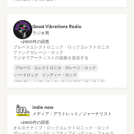
インストゥルメンタル
インストゥルメンタル・ヒップホップ
インターナショナル・ラップ
英語ラップ
Good Vibrations Radio
ラジオ局
>2900件の回答
ブルース
エレクトロニック・ロック
エレクトロニカ
ファンク
ガレージ・ロック
ラジオでアーティストの楽曲を放送する
ブルース
エレクトロニカ
ガレージ・ロック
ハードロック
インディー・ロック
プログレッシブ・ロック
サイケデリック・ロック
ロック・アンド・ロール／クラシック・ロック
indie now
メディア・アウトレット／ジャーナリスト
>2400件の回答
オルタナティブ・ロック
エレクトロニック・ロック
ガレージ・ロック
ヒップホップ
インディー・フォーク