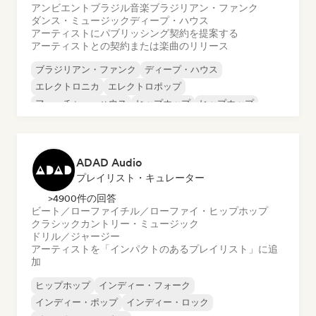
アンビエント
ブラジル音楽
ブラジリアン・ファンク
ダンス・ミュージック
ディープ・ハウス
アーティストにパブリッシング契約を提案する
アーティストとの契約または楽曲のリリース
ブラジリアン・ファンク
ディープ・ハウス
エレクトロニカ
エレクトロポップ
フューチャー・ハウス
ヒップホップ
ヒップホップ
テックハウス
ADAD Audio
プレイリスト・キュレーター
>4900件の回答
ビート／ローファイ
チル／ローファイ・ヒップホップ
クラシック
カントリー・ミュージック
ドリル／ジャージー
アーティストを「インパクトのあるプレイリスト」に追
加
ヒップホップ
インディー・フォーク
インディー・ポップ
インディー・ロック