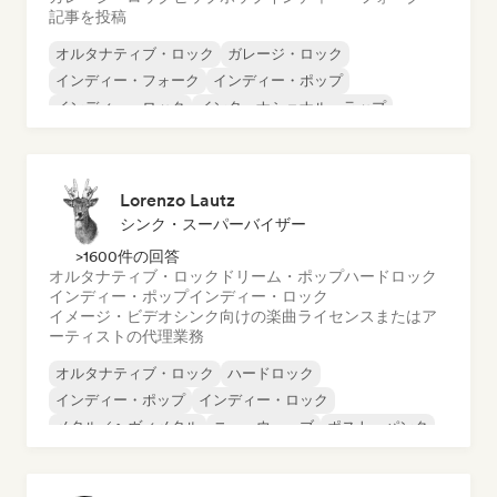
記事を投稿
オルタナティブ・ロック
ガレージ・ロック
インディー・フォーク
インディー・ポップ
インディー・ロック
インターナショナル・ラップ
メタル／ヘヴィメタル
ポップ・ロック
Lorenzo Lautz
シンク・スーパーバイザー
>1600件の回答
オルタナティブ・ロック
ドリーム・ポップ
ハードロック
インディー・ポップ
インディー・ロック
イメージ・ビデオシンク向けの楽曲ライセンスまたはア
ーティストの代理業務
オルタナティブ・ロック
ハードロック
インディー・ポップ
インディー・ロック
メタル／ヘヴィメタル
ニューウェーブ
ポスト・パンク
サイケデリック・ロック