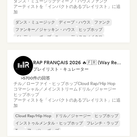
ダンス・ミュージック
ディープ・ハウス
ファンク
アーティストを「インパクトのあるプレイリスト」に追
加
ダンス・ミュージック
ディープ・ハウス
ファンク
ファンキー／ジャッキン・ハウス
ヒップホップ
インディー・ポップ
ニュー・ディスコ／イタロ
ポップ・ソウル
RAP FRANÇAIS 2026 🔥🇫🇷 (Way Records)
プレイリスト・キュレーター
>5700件の回答
チル／ローファイ・ヒップホップ
Cloud Rap/Hip Hop
コマーシャル／メインストリーム
ドリル／ジャージー
ヒップホップ
アーティストを「インパクトのあるプレイリスト」に追
加
Cloud Rap/Hip Hop
ドリル／ジャージー
ヒップホップ
インストゥルメンタル・ヒップホップ
フレンチ・ラップ
Trap
アーバン・ポップ