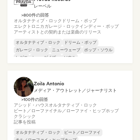
レーベル
>800件の回答
オルタナティブ・ロック
ドリーム・ポップ
エレクトロニカ
ガレージ・ロック
インディー・ポップ
アーティストとの契約または楽曲のリリース
オルタナティブ・ロック
ドリーム・ポップ
ガレージ・ロック
ニューウェーブ
ポップ・ソウル
レゲエ
シューゲイザー
ソウル
Zoila Antonio
メディア・アウトレット／ジャーナリスト
>100件の回答
アシッド・ハウス
オルタナティブ・ロック
ビート／ローファイ
チル／ローファイ・ヒップホップ
クラシック
記事を投稿
オルタナティブ・ロック
ビート／ローファイ
チル／ローファイ・ヒップホップ