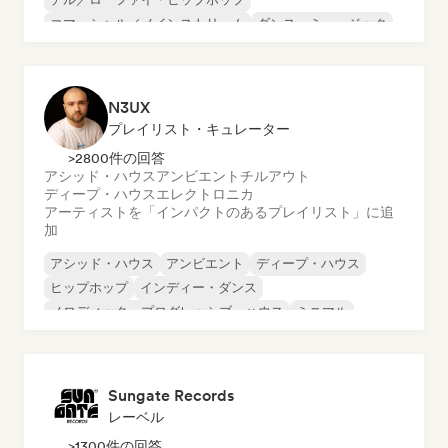
コマーシャル／メインストリーム
ダンス・ミュージック
ディスコ
ドリーム・ポップ
ヒップホップ
N3UX
プレイリスト・キュレーター
>2800件の回答
アシッド・ハウス
アンビエント
チルアウト
ディープ・ハウス
エレクトロニカ
アーティストを「インパクトのあるプレイリスト」に追
加
アシッド・ハウス
アンビエント
ディープ・ハウス
ヒップホップ
インディー・ダンス
メロディック・プログレッシブ・ハウス
ミニマル
オルガニック・ハウス／ダウンテンポ
Sungate Records
レーベル
>1300件の回答