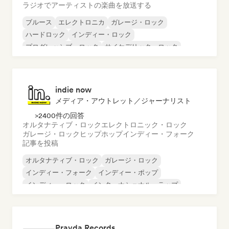
ラジオでアーティストの楽曲を放送する
ブルース
エレクトロニカ
ガレージ・ロック
ハードロック
インディー・ロック
プログレッシブ・ロック
サイケデリック・ロック
ロック・アンド・ロール／クラシック・ロック
indie now
メディア・アウトレット／ジャーナリスト
>2400件の回答
オルタナティブ・ロック
エレクトロニック・ロック
ガレージ・ロック
ヒップホップ
インディー・フォーク
記事を投稿
オルタナティブ・ロック
ガレージ・ロック
インディー・フォーク
インディー・ポップ
インディー・ロック
インターナショナル・ラップ
メタル／ヘヴィメタル
ポップ・ロック
Pravda Records