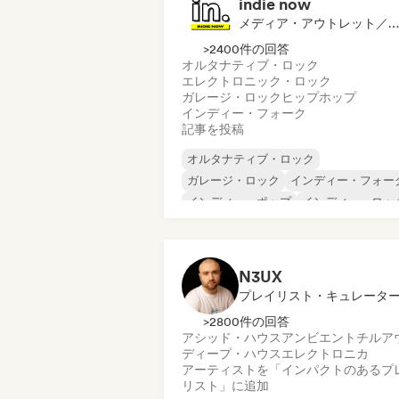
indie now
メディア・アウトレット／ジャーナリスト
>2400件の回答
オルタナティブ・ロック
エレクトロニック・ロック
ガレージ・ロック
ヒップホップ
インディー・フォーク
記事を投稿
オルタナティブ・ロック
ガレージ・ロック
インディー・フォー
インディー・ポップ
インディー・ロッ
インターナショナル・ラップ
メタル／ヘヴィメタル
ポップ・ロック
N3UX
プレイリスト・キュレータ
>2800件の回答
アシッド・ハウス
アンビエント
チルア
ディープ・ハウス
エレクトロニカ
アーティストを「インパクトのあるプ
リスト」に追加