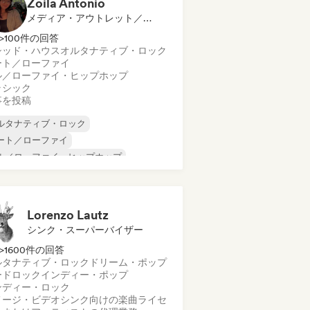
Zoila Antonio
メディア・アウトレット／ジャーナリスト
>100件の回答
シッド・ハウス
オルタナティブ・ロック
ート／ローファイ
ル／ローファイ・ヒップホップ
ラシック
事を投稿
ルタナティブ・ロック
ート／ローファイ
ル／ローファイ・ヒップホップ
マーシャル／メインストリーム
ンス・ミュージック
ディスコ
リーム・ポップ
ヒップホップ
Lorenzo Lautz
シンク・スーパーバイザー
>1600件の回答
ルタナティブ・ロック
ドリーム・ポップ
ードロック
インディー・ポップ
ンディー・ロック
メージ・ビデオシンク向けの楽曲ライセ