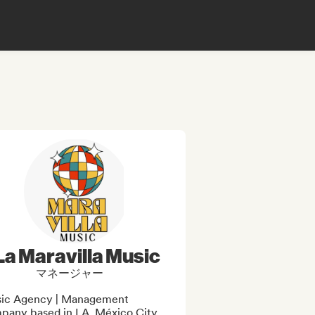
La Maravilla Music
マネージャー
ic Agency | Management 
pany based in LA, México City 