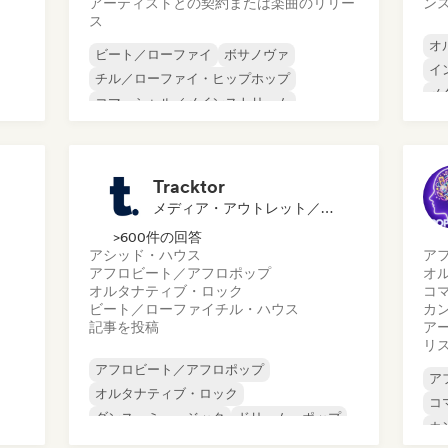
アーティストとの契約または楽曲のリリー
ン
ス
オ
ビート／ローファイ
ボサノヴァ
イ
チル／ローファイ・ヒップホップ
メ
コマーシャル／メインストリーム
ポ
ダンスホール
ダンス・ポップ
ヒップホップ
ポップ・ソウル
Tracktor
メディア・アウトレット／ジャーナリスト
>600件の回答
アシッド・ハウス
ア
アフロビート／アフロポップ
オ
オルタナティブ・ロック
コ
ビート／ローファイ
チル・ハウス
カ
記事を投稿
ア
リ
アフロビート／アフロポップ
ア
オルタナティブ・ロック
コ
ダンス・ミュージック
ドリーム・ポップ
カ
エレクトロニック・ロック