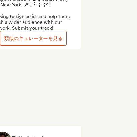
New York. 📍 🇺🇲🇲🇽

ing to sign artist and help them 
h a wider audience with our 
work. Submit your track!
類似のキュレーターを見る