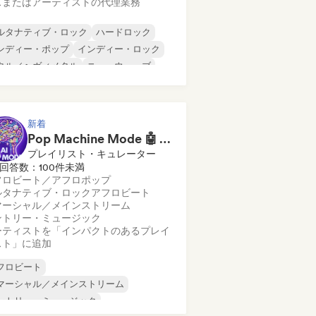
スまたはアーティストの代理業務
ルタナティブ・ロック
ハードロック
ンディー・ポップ
インディー・ロック
タル／ヘヴィメタル
ニューウェーブ
スト・パンク
サイケデリック・ロック
新着
Pop Machine Mode 🤖 AI Music, Indie Pop & Dream Pop
プレイリスト・キュレーター
回答数：100件未満
フロビート／アフロポップ
ルタナティブ・ロック
アフロビート
マーシャル／メインストリーム
ントリー・ミュージック
ーティストを「インパクトのあるプレイ
スト」に追加
フロビート
マーシャル／メインストリーム
ントリー・ミュージック