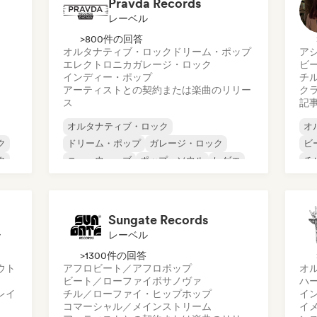
Pravda Records
レーベル
>800件の回答
オルタナティブ・ロック
ドリーム・ポップ
ア
エレクトロニカ
ガレージ・ロック
ビ
インディー・ポップ
チ
アーティストとの契約または楽曲のリリー
ク
ス
記
オルタナティブ・ロック
オ
ク
ドリーム・ポップ
ガレージ・ロック
ビ
ク
ニューウェーブ
ポップ・ソウル
レゲエ
チ
シューゲイザー
ソウル
コ
ダ
ド
Sungate Records
ー
レーベル
>1300件の回答
ウト
アフロビート／アフロポップ
オ
ビート／ローファイ
ボサノヴァ
ハ
レイ
チル／ローファイ・ヒップホップ
イ
コマーシャル／メインストリーム
イ