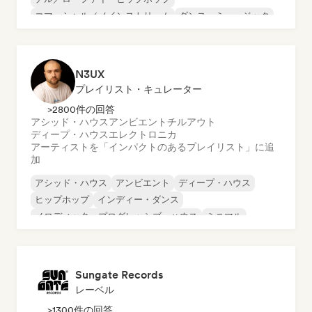
コマーシャル／メインストリーム
ダンス・ミュージック
ディスコ
ドリーム・ポップ
ヒップホップ
N3UX
プレイリスト・キュレーター
>2800件の回答
アシッド・ハウス
アンビエント
チルアウト
ディープ・ハウス
エレクトロニカ
アーティストを「インパクトのあるプレイリスト」に追
加
アシッド・ハウス
アンビエント
ディープ・ハウス
ヒップホップ
インディー・ダンス
メロディック・プログレッシブ・ハウス
ミニマル
オルガニック・ハウス／ダウンテンポ
Sungate Records
レーベル
>1300件の回答