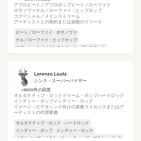
アフロビート／アフロポップ
ビート／ローファイ
ボサノヴァ
チル／ローファイ・ヒップホップ
コマーシャル／メインストリーム
アーティストとの契約または楽曲のリリース
ビート／ローファイ
ボサノヴァ
チル／ローファイ・ヒップホップ
コマーシャル／メインストリーム
ダンスホール
ダンス・ポップ
ヒップホップ
ポップ・ソウル
Lorenzo Lautz
シンク・スーパーバイザー
>1600件の回答
オルタナティブ・ロック
ドリーム・ポップ
ハードロック
インディー・ポップ
インディー・ロック
イメージ・ビデオシンク向けの楽曲ライセンスまたはア
ーティストの代理業務
オルタナティブ・ロック
ハードロック
インディー・ポップ
インディー・ロック
メタル／ヘヴィメタル
ニューウェーブ
ポスト・パンク