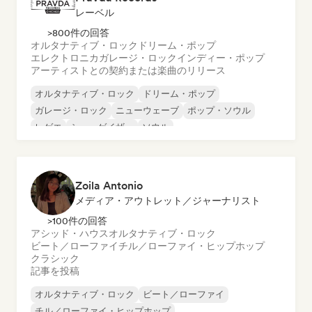
レーベル
>800件の回答
オルタナティブ・ロック
ドリーム・ポップ
エレクトロニカ
ガレージ・ロック
インディー・ポップ
アーティストとの契約または楽曲のリリース
オルタナティブ・ロック
ドリーム・ポップ
ガレージ・ロック
ニューウェーブ
ポップ・ソウル
レゲエ
シューゲイザー
ソウル
Zoila Antonio
メディア・アウトレット／ジャーナリスト
>100件の回答
アシッド・ハウス
オルタナティブ・ロック
ビート／ローファイ
チル／ローファイ・ヒップホップ
クラシック
記事を投稿
オルタナティブ・ロック
ビート／ローファイ
チル／ローファイ・ヒップホップ