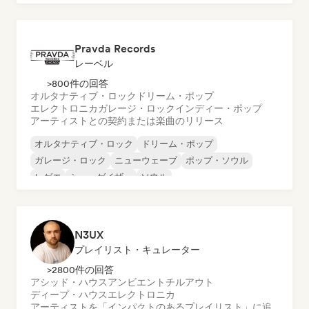
メタル／ヘヴィメタル
ポップ・ロック
Pravda Records
レーベル
>800件の回答
オルタナティブ・ロック
ドリーム・ポップ
エレクトロニカ
ガレージ・ロック
インディー・ポップ
アーティストとの契約または楽曲のリリース
オルタナティブ・ロック
ドリーム・ポップ
ガレージ・ロック
ニューウェーブ
ポップ・ソウル
レゲエ
シューゲイザー
ソウル
N3UX
プレイリスト・キュレーター
>2800件の回答
アシッド・ハウス
アンビエント
チルアウト
ディープ・ハウス
エレクトロニカ
アーティストを「インパクトのあるプレイリスト」に追