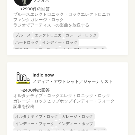
ラジオ局
>2900件の回答
ブルース
エレクトロニック・ロック
エレクトロニカ
ファンク
ガレージ・ロック
ラジオでアーティストの楽曲を放送する
ブルース
エレクトロニカ
ガレージ・ロック
ハードロック
インディー・ロック
プログレッシブ・ロック
サイケデリック・ロック
ロック・アンド・ロール／クラシック・ロック
indie now
メディア・アウトレット／ジャーナリスト
>2400件の回答
オルタナティブ・ロック
エレクトロニック・ロック
ガレージ・ロック
ヒップホップ
インディー・フォーク
記事を投稿
オルタナティブ・ロック
ガレージ・ロック
インディー・フォーク
インディー・ポップ
インディー・ロック
インターナショナル・ラップ