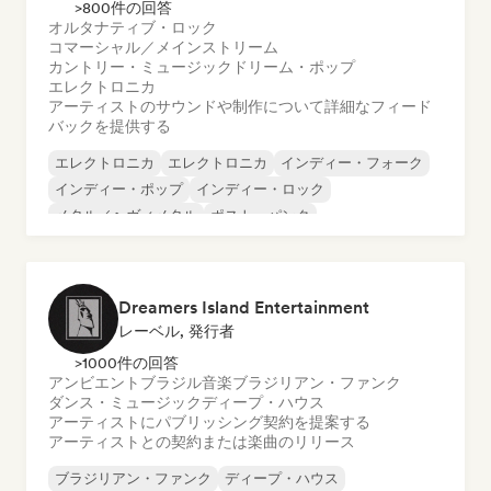
>800件の回答
オルタナティブ・ロック
コマーシャル／メインストリーム
カントリー・ミュージック
ドリーム・ポップ
エレクトロニカ
アーティストのサウンドや制作について詳細なフィード
バックを提供する
エレクトロニカ
エレクトロニカ
インディー・フォーク
インディー・ポップ
インディー・ロック
メタル／ヘヴィメタル
ポスト・パンク
ロック・アンド・ロール／クラシック・ロック
Dreamers Island Entertainment
レーベル, 発行者
>1000件の回答
アンビエント
ブラジル音楽
ブラジリアン・ファンク
ダンス・ミュージック
ディープ・ハウス
アーティストにパブリッシング契約を提案する
アーティストとの契約または楽曲のリリース
ブラジリアン・ファンク
ディープ・ハウス