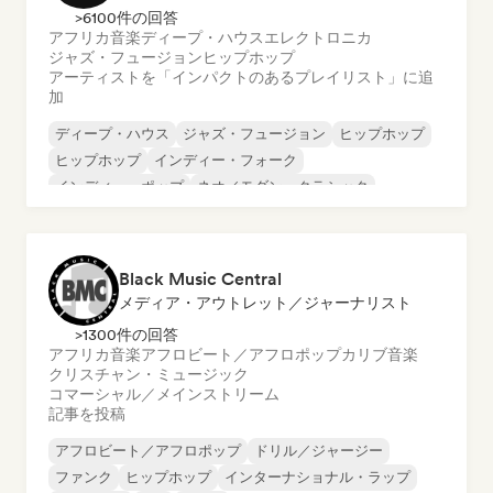
>6100件の回答
アフリカ音楽
ディープ・ハウス
エレクトロニカ
ジャズ・フュージョン
ヒップホップ
アーティストを「インパクトのあるプレイリスト」に追
加
ディープ・ハウス
ジャズ・フュージョン
ヒップホップ
ヒップホップ
インディー・フォーク
インディー・ポップ
ネオ／モダン・クラシック
ポップ・ソウル
Black Music Central
メディア・アウトレット／ジャーナリスト
>1300件の回答
アフリカ音楽
アフロビート／アフロポップ
カリブ音楽
クリスチャン・ミュージック
コマーシャル／メインストリーム
記事を投稿
アフロビート／アフロポップ
ドリル／ジャージー
ファンク
ヒップホップ
インターナショナル・ラップ