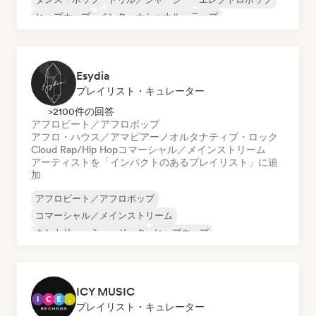
ヒップホップ
インターナショナル・ラップ
ポップ・パンク
Esydia
プレイリスト・キュレーター
>2100件の回答
アフロビート／アフロポップ
アフロ・ハウス／アマピアーノ
オルタナティブ・ロック
Cloud Rap/Hip Hop
コマーシャル／メインストリーム
アーティストを「インパクトのあるプレイリスト」に追
加
アフロビート／アフロポップ
コマーシャル／メインストリーム
カントリー・ミュージック
ヒップホップ
インディー・ポップ
インディー・ロック
R&B
シンガーソングライター
ICY MUSIC
プレイリスト・キュレーター