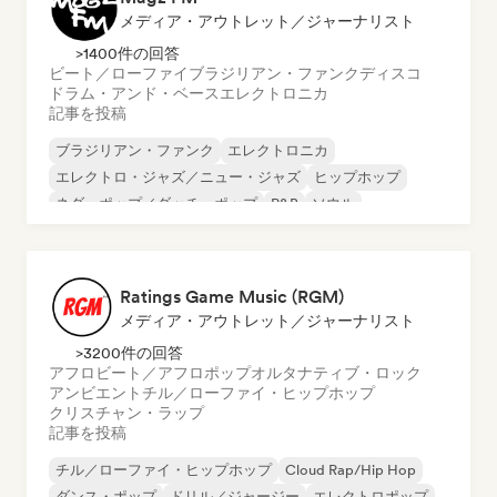
メディア・アウトレット／ジャーナリスト
>1400件の回答
ビート／ローファイ
ブラジリアン・ファンク
ディスコ
ドラム・アンド・ベース
エレクトロニカ
記事を投稿
ブラジリアン・ファンク
エレクトロニカ
エレクトロ・ジャズ／ニュー・ジャズ
ヒップホップ
ネダーポップ／ダッチ・ポップ
R&B
ソウル
ビート／ローファイ
Ratings Game Music (RGM)
メディア・アウトレット／ジャーナリスト
>3200件の回答
アフロビート／アフロポップ
オルタナティブ・ロック
アンビエント
チル／ローファイ・ヒップホップ
クリスチャン・ラップ
記事を投稿
チル／ローファイ・ヒップホップ
Cloud Rap/Hip Hop
ダンス・ポップ
ドリル／ジャージー
エレクトロポップ