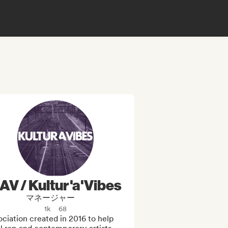
AV / Kultur'a'Vibes
マネージャー
1k
68
ciation created in 2016 to help 