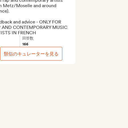
l rap and contemporary artists 
m Metz/Moselle and around 
nce).

dback and advice - ONLY FOR 
P AND CONTEMPORARY MUSIC 
ISTS IN FRENCH
回答数
166
類似のキュレーターを見る