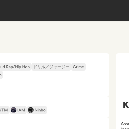
oud Rap/Hip Hop
ドリル／ジャージー
Grime
p
K
 NTM
IAM
Ninho
Asso