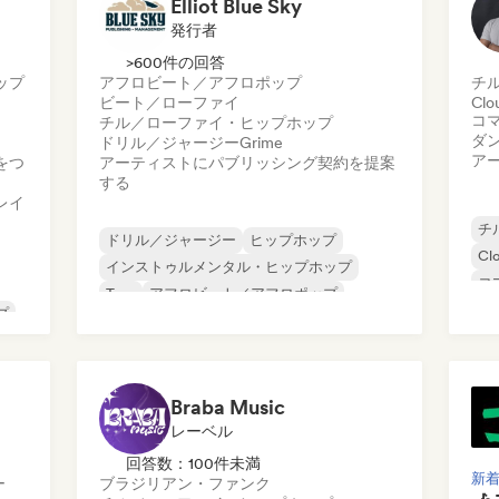
Elliot Blue Sky
発行者
>600件の回答
ップ
アフロビート／アフロポップ
チ
ビート／ローファイ
Clo
コ
チル／ローファイ・ヒップホップ
ダ
ドリル／ジャージー
Grime
ア
をつ
アーティストにパブリッシング契約を提案
する
レイ
チ
ドリル／ジャージー
ヒップホップ
Cl
インストゥルメンタル・ヒップホップ
コ
Trap
アフロビート／アフロポップ
ド
プ
ビート／ローファイ
イ
チル／ローファイ・ヒップホップ
Grime
ラ
Braba Music
レーベル
回答数：100件未満
新
ー
ブラジリアン・ファンク