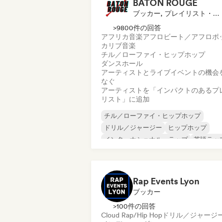
BATON ROUGE
ブッカー, プレイリスト・キュレーター
>9800件の回答
アフリカ音楽
アフロビート／アフロポ
カリブ音楽
チル／ローファイ・ヒップホップ
ダンスホール
アーティストとライブイベントの機会
なぐ
アーティストを「インパクトのあるプ
リスト」に追加
チル／ローファイ・ヒップホップ
ドリル／ジャージー
ヒップホップ
インターナショナル・ラップ
英語ラッ
フレンチ・ラップ
R&B
ソウル
Rap Events Lyon
ブッカー
>100件の回答
Cloud Rap/Hip Hop
ドリル／ジャージ