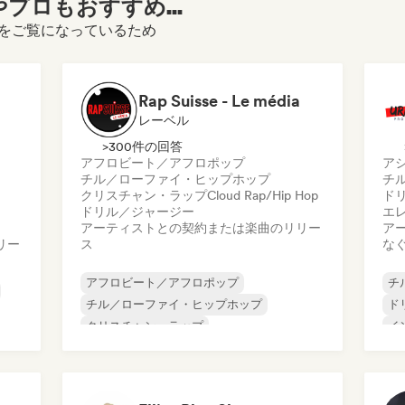
プロもおすすめ...
ロフィールをご覧になっているため
Rap Suisse - Le média
レーベル
>300件の回答
アフロビート／アフロポップ
ア
チル／ローファイ・ヒップホップ
チ
クリスチャン・ラップ
Cloud Rap/Hip Hop
ド
ドリル／ジャージー
エ
アーティストとの契約または楽曲のリリー
ア
リー
ス
な
アフロビート／アフロポップ
チ
チル／ローファイ・ヒップホップ
ド
クリスチャン・ラップ
イ
Cloud Rap/Hip Hop
ドリル／ジャージー
フ
ク
Grime
ヒップホップ
インストゥルメンタル・ヒップホップ