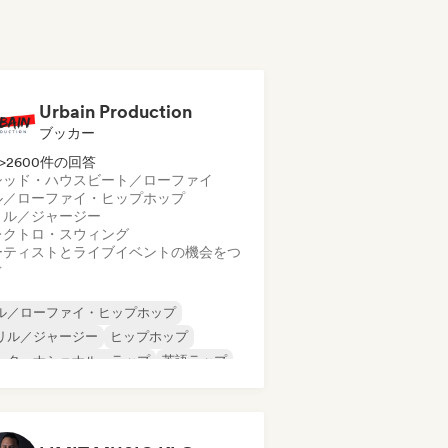
Urbain Production
ブッカー
>2600件の回答
シッド・ハウス
ビート／ローファイ
ル／ローファイ・ヒップホップ
リル／ジャージー
レクトロ・スウィング
ーティストとライブイベントの機会をつ
ぐ
ル／ローファイ・ヒップホップ
リル／ジャージー
ヒップホップ
ンターナショナル・ラップ
英語ラップ
レンチ・ラップ
R&B
レゲエ