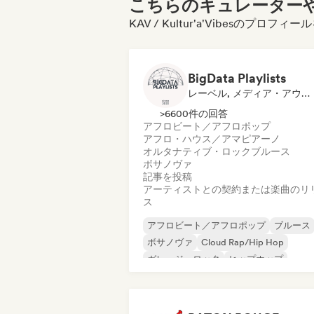
こちらのキュレーターや
KAV / Kultur'a'Vibesのプ
BigData Playlists
レーベル, メディア・アウトレット／ジャーナリスト
>6600件の回答
アフロビート／アフロポップ
アフロ・ハウス／アマピアーノ
オルタナティブ・ロック
ブルース
ボサノヴァ
記事を投稿
アーティストとの契約または楽曲のリ
ス
アフロビート／アフロポップ
ブルース
ボサノヴァ
Cloud Rap/Hip Hop
ガレージ・ロック
ヒップホップ
インディー・ダンス
インディー・ロッ