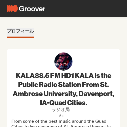
プロフィール
KALA88.5 FM HD1 KALA is the
Public Radio Station From St.
Ambrose University, Davenport,
IA-Quad Cities.
ラジオ局
5k
From some of the best music around the Quad 
Cities to live coverage of St. Ambrose University 