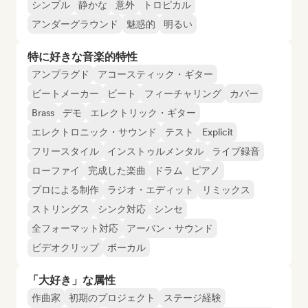
シンプル
静かな
意外
トロピカル
アンダーグラウンド
魅惑的
明るい
特に好きな音楽的特性
アンプラグド
アコースティック・ギター
ビートメーカー
ビート
フィーチャリング
カバー
Brass
デモ
エレクトリック・ギター
エレクトロニック・サウンド
テスト
Explicit
フリースタイル
インストゥルメンタル
ライブ録音
ローファイ
完成した楽曲
ドラム
ピアノ
プロによる制作
ラジオ・エディット
リミックス
ストリングス
シンク対応
シンセ
全フォーマット対応
アーバン・サウンド
ビデオクリップ
ボーカル
「大好き」な属性
作曲家
初期のプロジェクト
ステージ経験