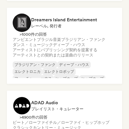
ロック・アンド・ロール／クラシック・ロック
Dreamers Island Entertainment
レーベル, 発行者
>1000件の回答
アンビエント
ブラジル音楽
ブラジリアン・ファンク
ダンス・ミュージック
ディープ・ハウス
アーティストにパブリッシング契約を提案する
アーティストとの契約または楽曲のリリース
ブラジリアン・ファンク
ディープ・ハウス
エレクトロニカ
エレクトロポップ
フューチャー・ハウス
ヒップホップ
ヒップホップ
テックハウス
ADAD Audio
プレイリスト・キュレーター
>4900件の回答
ビート／ローファイ
チル／ローファイ・ヒップホップ
クラシック
カントリー・ミュージック