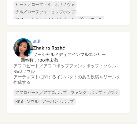
ビート／ローファイ
ボサノヴァ
チル／ローファイ・ヒップホップ
コマーシャル／メインストリーム
ダンスホール
ダンス・ポップ
ヒップホップ
ポップ・ソウル
新着
Zhakira Razhé
ソーシャルメディアインフルエンサー
回答数：100件未満
アフロビート／アフロポップ
ファンク
ポップ・ソウル
R&B
ソウル
アーティストに関するインパクトのある投稿やリールを
作成する
アフロビート／アフロポップ
ファンク
ポップ・ソウル
R&B
ソウル
アーバン・ポップ