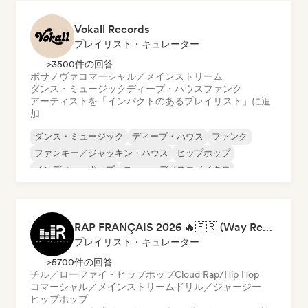
Vokall Records
プレイリスト・キュレーター
>3500件の回答
ボサノヴァ
コマーシャル／メインストリーム
ダンス・ミュージック
ディープ・ハウス
ファンク
アーティストを「インパクトのあるプレイリスト」に追
加
ダンス・ミュージック
ディープ・ハウス
ファンク
ファンキー／ジャッキン・ハウス
ヒップホップ
インディー・ポップ
ニュー・ディスコ／イタロ
ポップ・ソウル
RAP FRANÇAIS 2026 🔥🇫🇷 (Way Records)
プレイリスト・キュレーター
>5700件の回答
チル／ローファイ・ヒップホップ
Cloud Rap/Hip Hop
コマーシャル／メインストリーム
ドリル／ジャージー
ヒップホップ