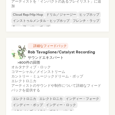
アーティストを「インパクトのあるプレイリスト」に追
加
Cloud Rap/Hip Hop
ドリル／ジャージー
ヒップホップ
インストゥルメンタル・ヒップホップ
フレンチ・ラップ
Trap
アーバン・ポップ
チル／ローファイ・ヒップホップ
詳細なフィードバック
Rob Tavaglione/Catalyst Recording
サウンドエキスパート
>800件の回答
オルタナティブ・ロック
コマーシャル／メインストリーム
カントリー・ミュージック
ドリーム・ポップ
エレクトロニカ
アーティストのサウンドや制作について詳細なフィード
バックを提供する
エレクトロニカ
エレクトロニカ
インディー・フォーク
インディー・ポップ
インディー・ロック
メタル／ヘヴィメタル
ポスト・パンク