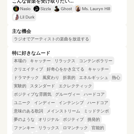
こんな音楽を受け取りたい…
Nasio
Sizzla
Ghost
Ms. Lauryn Hill
Lil Durk
主な機会
ラジオでアーティストの楽曲を放送する
特に好きなムード
本場の
キャッチー
リラックス
コンテンポラリー
クリエイティブ
好奇心をかき立てる
キャッチー
ドラマチック
風変わり
折衷的
エネルギッシュ
熱心
実験的
スタンダード
エクレクティック
ポジティブな雰囲気
グルーヴィー
ハードコア
ユニーク
インディー
インテンシブ
ハードコア
意味のある歌詞
メインストリーム
ミッドテンポ
夢のような
オリジナル
ポジティブ
挑発的
ファンキー
リラックス
ロマンチック
官能的