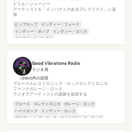
ドリル／ジャージー
アーティストを「インパクトのあるプレイリスト」に追
加
ヒップホップ
インディー・フォーク
インディー・ポップ
インディー・ロック
インストゥルメンタル
インストゥルメンタル・ヒップホップ
インターナショナル・ラップ
英語ラップ
Good Vibrations Radio
ラジオ局
>2900件の回答
ブルース
エレクトロニック・ロック
エレクトロニカ
ファンク
ガレージ・ロック
ラジオでアーティストの楽曲を放送する
ブルース
エレクトロニカ
ガレージ・ロック
ハードロック
インディー・ロック
プログレッシブ・ロック
サイケデリック・ロック
ロック・アンド・ロール／クラシック・ロック