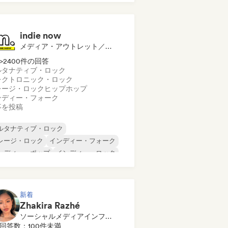
ップホップ
ヒップホップ
ックハウス
indie now
メディア・アウトレット／ジャーナリスト
>2400件の回答
ルタナティブ・ロック
レクトロニック・ロック
レージ・ロック
ヒップホップ
ンディー・フォーク
事を投稿
ルタナティブ・ロック
レージ・ロック
インディー・フォーク
ンディー・ポップ
インディー・ロック
ンターナショナル・ラップ
タル／ヘヴィメタル
ポップ・ロック
新着
Zhakira Razhé
ソーシャルメディアインフルエンサー
回答数：100件未満