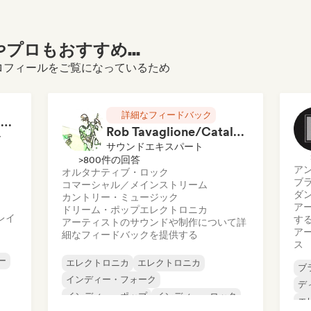
プロもおすすめ...
entalのプロフィールをご覧になっているため
詳細なフィードバック
RAP FRANÇAIS 2026 🔥🇫🇷 (Way Records)
Rob Tavaglione/Catalyst Recording
ー
サウンドエキスパート
>800件の回答
ア
オルタナティブ・ロック
ブ
コマーシャル／メインストリーム
ダ
カントリー・ミュージック
ア
ドリーム・ポップ
エレクトロニカ
レイ
す
アーティストのサウンドや制作について詳
ア
細なフィードバックを提供する
ス
ー
エレクトロニカ
エレクトロニカ
ブ
インディー・フォーク
デ
インディー・ポップ
インディー・ロック
エ