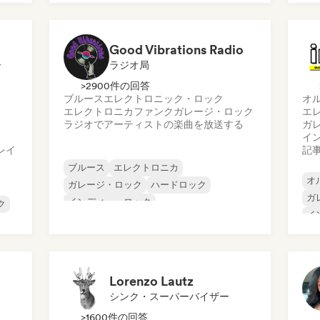
メタル／ヘヴィメタル
ポスト・パンク
ヒ
ロック・アンド・ロール／クラシック・ロ
テ
ック
Good Vibrations Radio
ー
ラジオ局
>2900件の回答
ブルース
エレクトロニック・ロック
オ
エレクトロニカ
ファンク
ガレージ・ロック
エ
ラジオでアーティストの楽曲を放送する
ガ
イ
レイ
記
ブルース
エレクトロニカ
オ
ガレージ・ロック
ハードロック
ガ
インディー・ロック
ク
イ
プログレッシブ・ロック
イ
サイケデリック・ロック
メ
ロック・アンド・ロール／クラシック・ロ
プ
ック
Lorenzo Lautz
シンク・スーパーバイザー
>1600件の回答