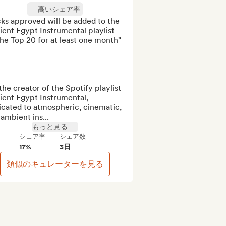
高いシェア率
ks approved will be added to the 
ent Egypt Instrumental playlist 
he Top 20 for at least one month"

the creator of the Spotify playlist 
ent Egypt Instrumental, 
cated to atmospheric, cinematic, 
ambient ins...
もっと見る
シェア率
シェア数
17%
3日
類似のキュレーターを見る