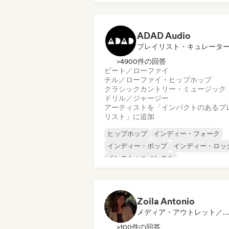
アーバン・ポップ
チル／ローファイ・ヒップホップ
ADAD Audio
プレイリスト・キュレータ
>4900件の回答
ビート／ローファイ
チル／ローファイ・ヒップホップ
クラシック
カントリー・ミュージック
ドリル／ジャージー
アーティストを「インパクトのあるプ
リスト」に追加
ヒップホップ
インディー・フォーク
インディー・ポップ
インディー・ロッ
インストゥルメンタル
インストゥルメンタル・ヒップホップ
インターナショナル・ラップ
英語ラッ
Zoila Antonio
メディア・アウトレット／ジャーナリスト
>100件の回答