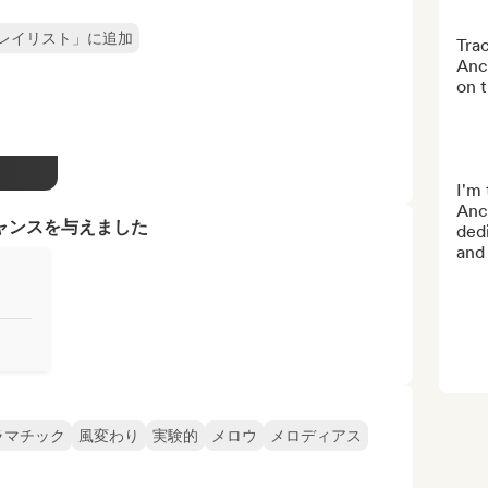
レイリスト」に追加
Trac
Anci
on t
I'm 
Anci
ャンスを与えました
dedi
and 
ラマチック
風変わり
実験的
メロウ
メロディアス