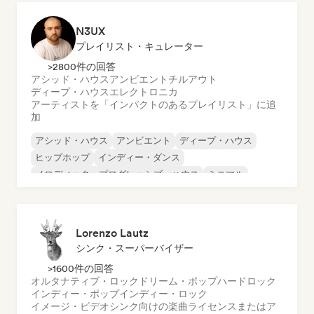
N3UX
プレイリスト・キュレーター
>2800件の回答
アシッド・ハウス
アンビエント
チルアウト
ディープ・ハウス
エレクトロニカ
アーティストを「インパクトのあるプレイリスト」に追
加
アシッド・ハウス
アンビエント
ディープ・ハウス
ヒップホップ
インディー・ダンス
メロディック・プログレッシブ・ハウス
ミニマル
オルガニック・ハウス／ダウンテンポ
Lorenzo Lautz
シンク・スーパーバイザー
>1600件の回答
オルタナティブ・ロック
ドリーム・ポップ
ハードロック
インディー・ポップ
インディー・ロック
イメージ・ビデオシンク向けの楽曲ライセンスまたはア