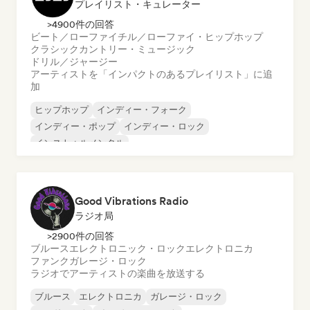
プレイリスト・キュレーター
>4900件の回答
ビート／ローファイ
チル／ローファイ・ヒップホップ
クラシック
カントリー・ミュージック
ドリル／ジャージー
アーティストを「インパクトのあるプレイリスト」に追
加
ヒップホップ
インディー・フォーク
インディー・ポップ
インディー・ロック
インストゥルメンタル
インストゥルメンタル・ヒップホップ
インターナショナル・ラップ
英語ラップ
Good Vibrations Radio
ラジオ局
>2900件の回答
ブルース
エレクトロニック・ロック
エレクトロニカ
ファンク
ガレージ・ロック
ラジオでアーティストの楽曲を放送する
ブルース
エレクトロニカ
ガレージ・ロック