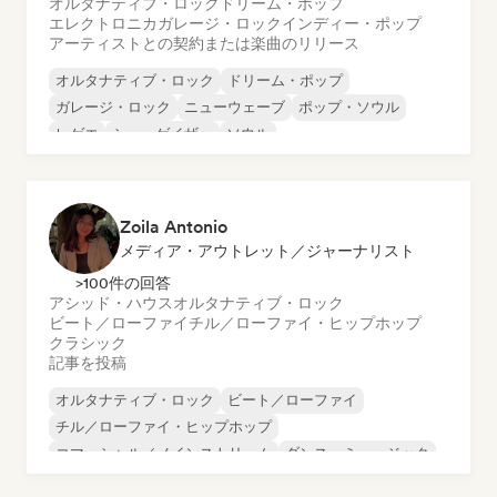
オルタナティブ・ロック
ドリーム・ポップ
エレクトロニカ
ガレージ・ロック
インディー・ポップ
アーティストとの契約または楽曲のリリース
オルタナティブ・ロック
ドリーム・ポップ
ガレージ・ロック
ニューウェーブ
ポップ・ソウル
レゲエ
シューゲイザー
ソウル
Zoila Antonio
メディア・アウトレット／ジャーナリスト
>100件の回答
アシッド・ハウス
オルタナティブ・ロック
ビート／ローファイ
チル／ローファイ・ヒップホップ
クラシック
記事を投稿
オルタナティブ・ロック
ビート／ローファイ
チル／ローファイ・ヒップホップ
コマーシャル／メインストリーム
ダンス・ミュージック
ディスコ
ドリーム・ポップ
ヒップホップ