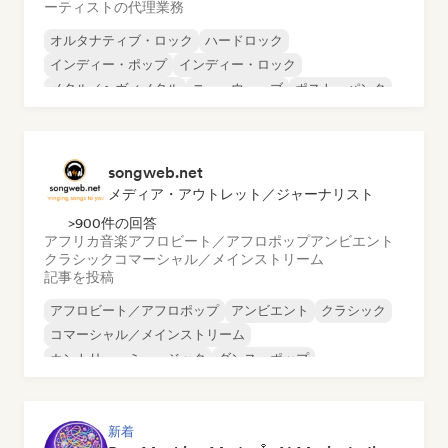
ーティストの代理業務
オルタナティブ・ロック
ハードロック
インディー・ポップ
インディー・ロック
メタル／ヘヴィメタル
ニューウェーブ
ポスト・パンク
サイケデリック・ロック
songweb.net
メディア・アウトレット／ジャーナリスト
>900件の回答
アフリカ音楽
アフロビート／アフロポップ
アンビエント
クラシック
コマーシャル／メインストリーム
記事を投稿
アフロビート／アフロポップ
アンビエント
クラシック
コマーシャル／メインストリーム
カントリー・ミュージック
ダンス・ポップ
ドリル／ジャージー
ヒップホップ
新着