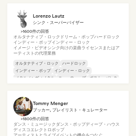
Lorenzo Lautz
シンク・スーパーバイザー
>1600件の回答
オルタナティブ・ロック
ドリーム・ポップ
ハードロック
インディー・ポップ
インディー・ロック
イメージ・ビデオシンク向けの楽曲ライセンスまたはア
ーティストの代理業務
オルタナティブ・ロック
ハードロック
インディー・ポップ
インディー・ロック
メタル／ヘヴィメタル
ニューウェーブ
ポスト・パンク
サイケデリック・ロック
Tommy Menger
ブッカー, プレイリスト・キュレーター
>1800件の回答
ダンス・ミュージック
ダンス・ポップ
ディープ・ハウス
ディスコ
エレクトロポップ
アーティストとライブイベントの機会をつなぐ