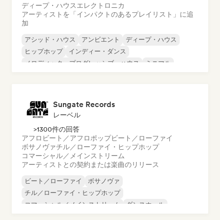
ディープ・ハウス
エレクトロニカ
アーティストを「インパクトのあるプレイリスト」に追
加
アシッド・ハウス
アンビエント
ディープ・ハウス
ヒップホップ
インディー・ダンス
メロディック・プログレッシブ・ハウス
ミニマル
オルガニック・ハウス／ダウンテンポ
Sungate Records
レーベル
>1300件の回答
アフロビート／アフロポップ
ビート／ローファイ
ボサノヴァ
チル／ローファイ・ヒップホップ
コマーシャル／メインストリーム
アーティストとの契約または楽曲のリリース
ビート／ローファイ
ボサノヴァ
チル／ローファイ・ヒップホップ
コマーシャル／メインストリーム
ダンスホール
ダンス・ポップ
ヒップホップ
ポップ・ソウル