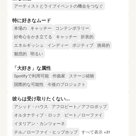
アーティストとライブイベントの機会をつなぐ
特に好きなムード
本場の
キャッチー
コンテンポラリー
好奇心をかき立てる
キャッチー
折衷的
エネルギッシュ
インディー
ポジティブ
挑発的
魅惑的
明るい
「大好き」な属性
Spotifyで利用可能
作曲家
ステージ経験
国際的な可能性
今後のプロジェクト
彼らは受け取りたくない…
アシッド・ハウス
アフロビート／アフロポップ
オルタナティブ・ロック
ビート／ローファイ
イタリアン・カンツォーネ
チル／ローファイ・ヒップホップ
すべて表示 +31