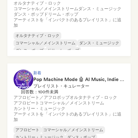
オルタナティブ・ロック
コマーシャル／メインストリーム
ダンス・ミュージック
ダンス・ポップ
ドリーム・ポップ
アーティストを「インパクトのあるプレイリスト」に追
加
オルタナティブ・ロック
コマーシャル／メインストリーム
ダンス・ミュージック
ダンス・ポップ
ドリーム・ポップ
エレクトロニック・ロック
フューチャー・ハウス
ガレージ・ロック
新着
Pop Machine Mode 🤖 AI Music, Indie Pop & Dream Pop
プレイリスト・キュレーター
回答数：100件未満
アフロビート／アフロポップ
オルタナティブ・ロック
アフロビート
コマーシャル／メインストリーム
カントリー・ミュージック
アーティストを「インパクトのあるプレイリスト」に追
加
アフロビート
コマーシャル／メインストリーム
カントリー・ミュージック
ダンス・ポップ