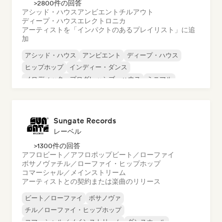
>2800件の回答
アシッド・ハウス
アンビエント
チルアウト
ディープ・ハウス
エレクトロニカ
アーティストを「インパクトのあるプレイリスト」に追
加
アシッド・ハウス
アンビエント
ディープ・ハウス
ヒップホップ
インディー・ダンス
メロディック・プログレッシブ・ハウス
ミニマル
オルガニック・ハウス／ダウンテンポ
Sungate Records
レーベル
>1300件の回答
アフロビート／アフロポップ
ビート／ローファイ
ボサノヴァ
チル／ローファイ・ヒップホップ
コマーシャル／メインストリーム
アーティストとの契約または楽曲のリリース
ビート／ローファイ
ボサノヴァ
チル／ローファイ・ヒップホップ
コマーシャル／メインストリーム
ダンスホール