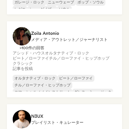
ガレージ・ロック
ニューウェーブ
ポップ・ソウル
レゲエ
シューゲイザー
ソウル
Zoila Antonio
メディア・アウトレット／ジャーナリスト
>100件の回答
アシッド・ハウス
オルタナティブ・ロック
ビート／ローファイ
チル／ローファイ・ヒップホップ
クラシック
記事を投稿
オルタナティブ・ロック
ビート／ローファイ
チル／ローファイ・ヒップホップ
コマーシャル／メインストリーム
ダンス・ミュージック
ディスコ
ドリーム・ポップ
ヒップホップ
N3UX
プレイリスト・キュレーター