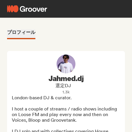
プロフィール
Jahmed.dj
選定DJ
1.3k
London-based DJ & curator. 

I host a couple of streams / radio shows including 
on Loose FM and play every now and then on 
Voices, Bloop and Groovetank. 

I DJ solo and with collectives covering House, 