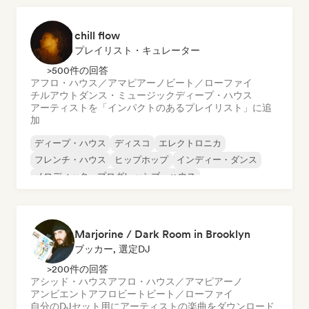
chill flow
プレイリスト・キュレーター
>500件の回答
アフロ・ハウス／アマピアーノ
ビート／ローファイ
チルアウト
ダンス・ミュージック
ディープ・ハウス
アーティストを「インパクトのあるプレイリスト」に追
加
ディープ・ハウス
ディスコ
エレクトロニカ
フレンチ・ハウス
ヒップホップ
インディー・ダンス
メロディック・プログレッシブ・ハウス
ニュー・ディスコ／イタロ
Marjorine / Dark Room in Brooklyn
ブッカー, 選定DJ
>200件の回答
アシッド・ハウス
アフロ・ハウス／アマピアーノ
アンビエント
アフロビート
ビート／ローファイ
自分のDJセット用にアーティストの楽曲をダウンロード