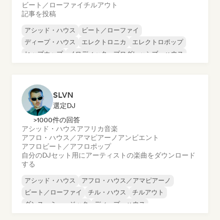
ビート／ローファイ
チルアウト
記事を投稿
アシッド・ハウス
ビート／ローファイ
ディープ・ハウス
エレクトロニカ
エレクトロポップ
ヒップホップ
メロディック・プログレッシブ・ハウス
ミニマル
SLVN
選定DJ
>1000件の回答
アシッド・ハウス
アフリカ音楽
アフロ・ハウス／アマピアーノ
アンビエント
アフロビート／アフロポップ
自分のDJセット用にアーティストの楽曲をダウンロード
する
アシッド・ハウス
アフロ・ハウス／アマピアーノ
ビート／ローファイ
チル・ハウス
チルアウト
ダンス・ミュージック
ディープ・ハウス
エレクトロニカ