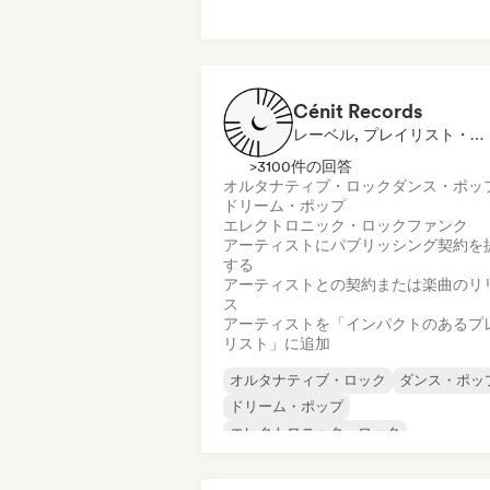
ワールド・ポップ
ヌーヴェル・シーン
ポップ・ロック
Cénit Records
レーベル, プレイリスト・キュレーター, 発行者
>3100件の回答
オルタナティブ・ロック
ダンス・ポッ
ドリーム・ポップ
エレクトロニック・ロック
ファンク
アーティストにパブリッシング契約を
する
アーティストとの契約または楽曲のリ
ス
アーティストを「インパクトのあるプ
リスト」に追加
オルタナティブ・ロック
ダンス・ポッ
ドリーム・ポップ
エレクトロニック・ロック
インディー・フォーク
インディー・ポップ
英語ラップ