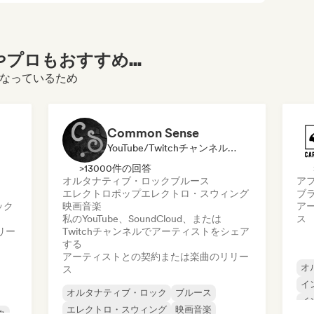
プロもおすすめ...
になっているため
Common Sense
YouTube/Twitchチャンネル, レーベル
>13000件の回答
オルタナティブ・ロック
ブルース
ア
エレクトロポップ
エレクトロ・スウィング
ブ
ック
映画音楽
ア
私のYouTube、SoundCloud、または
ス
リー
Twitchチャンネルでアーティストをシェア
する
アーティストとの契約または楽曲のリリー
オ
ス
イ
オルタナティブ・ロック
ブルース
イ
エレクトロ・スウィング
映画音楽
ク