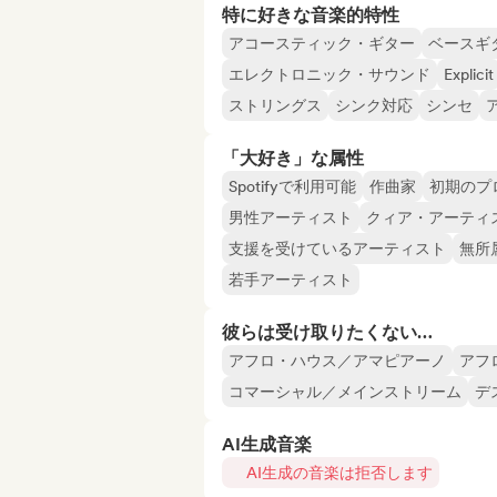
特に好きな音楽的特性
アコースティック・ギター
ベースギ
エレクトロニック・サウンド
Explicit
ストリングス
シンク対応
シンセ
「大好き」な属性
Spotifyで利用可能
作曲家
初期のプ
男性アーティスト
クィア・アーティ
支援を受けているアーティスト
無所
若手アーティスト
彼らは受け取りたくない…
アフロ・ハウス／アマピアーノ
アフ
コマーシャル／メインストリーム
デ
AI生成音楽
AI生成の音楽は拒否します