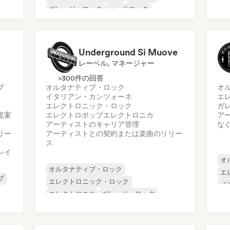
ポ
ガレージ・ロック
ハードロック
ロ
インディー・ロック
ポップ・ロック
ッ
ア
Underground Si Muove
レーベル, マネージャー
>300件の回答
プ
オルタナティブ・ロック
オ
イタリアン・カンツォーネ
エ
エレクトロニック・ロック
ガ
提案
エレクトロポップ
エレクトロニカ
ア
アーティストのキャリア管理
な
リー
アーティストとの契約または楽曲のリリー
ス
レイ
オ
オルタナティブ・ロック
エ
プ
エレクトロニック・ロック
イ
エレクトロニカ
ガレージ・ロック
メ
ハードロック
インディー・ロック
ポ
ニューウェーブ
ポップ・パンク