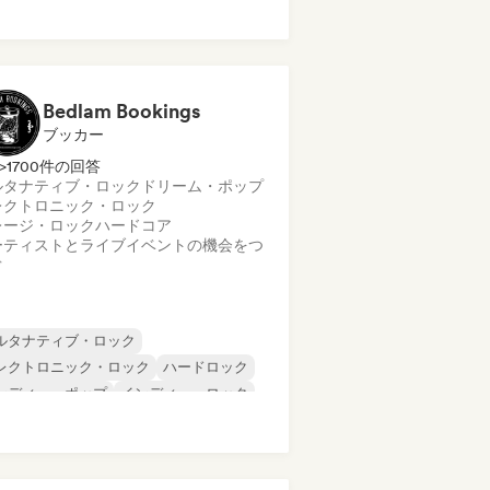
ップ・ロック
ック・アンド・ロール／クラシック・ロ
ク
フリカ音楽
Bedlam Bookings
ブッカー
>1700件の回答
ルタナティブ・ロック
ドリーム・ポップ
レクトロニック・ロック
レージ・ロック
ハードコア
ーティストとライブイベントの機会をつ
ぐ
ルタナティブ・ロック
レクトロニック・ロック
ハードロック
ンディー・ポップ
インディー・ロック
ロディック・メタル
ポップ・パンク
ップ・ロック