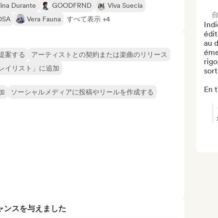
lina Durante
GOODFRND
Viva Suecia
OSA
Vera Fauna
すべて表示 +4
Indi
édit
au 
éme
提案する
アーティストとの契約または楽曲のリリース
rigo
レイリスト」に追加
sort
En t
加
ソーシャルメディアに投稿やリールを作成する
ャンスを与えました