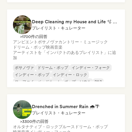
ローファイ・ベッドルーム
Deep Cleaning my House and Life 🫧 Bedroom Pop & Indie Pop
プレイリスト・キュレーター
>1700件の回答
アンビエント
ボサノヴァ
カントリー・ミュージック
ドリーム・ポップ
映画音楽
アーティストを「インパクトのあるプレイリスト」に追
加
ボサノヴァ
ドリーム・ポップ
インディー・フォーク
インディー・ポップ
インディー・ロック
ローファイ・ベッドルーム
ポップ・ソウル
R&B
Drenched in Summer Rain 🌧️🌴
プレイリスト・キュレーター
>3300件の回答
オルタナティブ・ロック
ブルース
ドリーム・ポップ